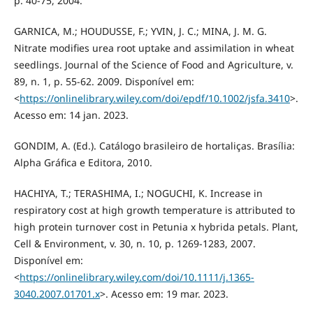
p. 40-75, 2004.
GARNICA, M.; HOUDUSSE, F.; YVIN, J. C.; MINA, J. M. G.
Nitrate modifies urea root uptake and assimilation in wheat
seedlings. Journal of the Science of Food and Agriculture, v.
89, n. 1, p. 55-62. 2009. Disponível em:
<
https://onlinelibrary.wiley.com/doi/epdf/10.1002/jsfa.3410
>.
Acesso em: 14 jan. 2023.
GONDIM, A. (Ed.). Catálogo brasileiro de hortaliças. Brasília:
Alpha Gráfica e Editora, 2010.
HACHIYA, T.; TERASHIMA, I.; NOGUCHI, K. Increase in
respiratory cost at high growth temperature is attributed to
high protein turnover cost in Petunia x hybrida petals. Plant,
Cell & Environment, v. 30, n. 10, p. 1269-1283, 2007.
Disponível em:
<
https://onlinelibrary.wiley.com/doi/10.1111/j.1365-
3040.2007.01701.x
>. Acesso em: 19 mar. 2023.