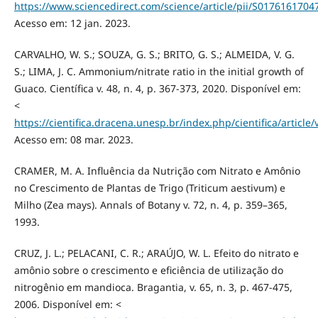
https://www.sciencedirect.com/science/article/pii/S017616170
Acesso em: 12 jan. 2023.
CARVALHO, W. S.; SOUZA, G. S.; BRITO, G. S.; ALMEIDA, V. G.
S.; LIMA, J. C. Ammonium/nitrate ratio in the initial growth of
Guaco. Científica v. 48, n. 4, p. 367-373, 2020. Disponível em:
<
https://cientifica.dracena.unesp.br/index.php/cientifica/article
Acesso em: 08 mar. 2023.
CRAMER, M. A. Influência da Nutrição com Nitrato e Amônio
no Crescimento de Plantas de Trigo (Triticum aestivum) e
Milho (Zea mays). Annals of Botany v. 72, n. 4, p. 359–365,
1993.
CRUZ, J. L.; PELACANI, C. R.; ARAÚJO, W. L. Efeito do nitrato e
amônio sobre o crescimento e eficiência de utilização do
nitrogênio em mandioca. Bragantia, v. 65, n. 3, p. 467-475,
2006. Disponível em: <