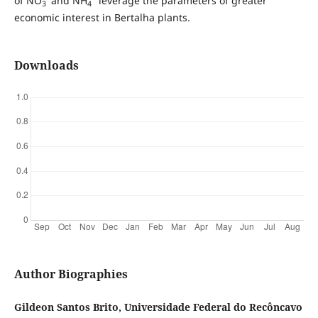
of NO
and NH
leverage the parameters of greater
3
4
economic interest in Bertalha plants.
Downloads
Author Biographies
Gildeon Santos Brito, Universidade Federal do Recôncavo