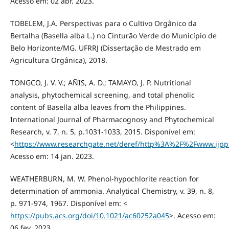
Acesso em: 02 abr. 2023.
TOBELEM, J.A. Perspectivas para o Cultivo Orgânico da
Bertalha (Basella alba L.) no Cinturão Verde do Município de
Belo Horizonte/MG. UFRRJ (Dissertação de Mestrado em
Agricultura Orgânica), 2018.
TONGCO, J. V. V.; AÑIS, A. D.; TAMAYO, J. P. Nutritional
analysis, phytochemical screening, and total phenolic
content of Basella alba leaves from the Philippines.
International Journal of Pharmacognosy and Phytochemical
Research, v. 7, n. 5, p.1031-1033, 2015. Disponível em:
<
https://www.researchgate.net/deref/http%3A%2F%2Fwww.ijp
Acesso em: 14 jan. 2023.
WEATHERBURN, M. W. Phenol-hypochlorite reaction for
determination of ammonia. Analytical Chemistry, v. 39, n. 8,
p. 971-974, 1967. Disponível em: <
https://pubs.acs.org/doi/10.1021/ac60252a045
>. Acesso em:
06 fev. 2023.