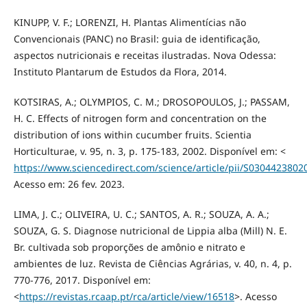
KINUPP, V. F.; LORENZI, H. Plantas Alimentícias não
Convencionais (PANC) no Brasil: guia de identificação,
aspectos nutricionais e receitas ilustradas. Nova Odessa:
Instituto Plantarum de Estudos da Flora, 2014.
KOTSIRAS, A.; OLYMPIOS, C. M.; DROSOPOULOS, J.; PASSAM,
H. C. Effects of nitrogen form and concentration on the
distribution of ions within cucumber fruits. Scientia
Horticulturae, v. 95, n. 3, p. 175-183, 2002. Disponível em: <
https://www.sciencedirect.com/science/article/pii/S030442380
Acesso em: 26 fev. 2023.
LIMA, J. C.; OLIVEIRA, U. C.; SANTOS, A. R.; SOUZA, A. A.;
SOUZA, G. S. Diagnose nutricional de Lippia alba (Mill) N. E.
Br. cultivada sob proporções de amônio e nitrato e
ambientes de luz. Revista de Ciências Agrárias, v. 40, n. 4, p.
770-776, 2017. Disponível em:
<
https://revistas.rcaap.pt/rca/article/view/16518
>. Acesso