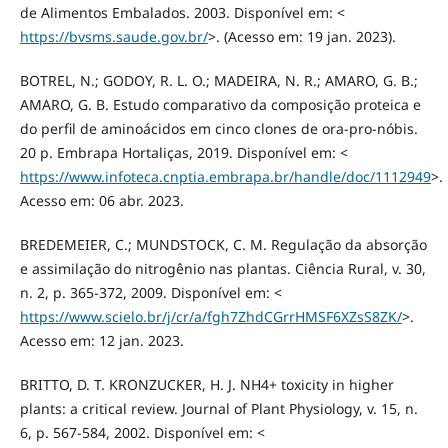
de Alimentos Embalados. 2003. Disponível em: <
https://bvsms.saude.gov.br/
>. (Acesso em: 19 jan. 2023).
BOTREL, N.; GODOY, R. L. O.; MADEIRA, N. R.; AMARO, G. B.;
AMARO, G. B. Estudo comparativo da composição proteica e
do perfil de aminoácidos em cinco clones de ora-pro-nóbis.
20 p. Embrapa Hortaliças, 2019. Disponível em: <
https://www.infoteca.cnptia.embrapa.br/handle/doc/1112949
>.
Acesso em: 06 abr. 2023.
BREDEMEIER, C.; MUNDSTOCK, C. M. Regulação da absorção
e assimilação do nitrogênio nas plantas. Ciência Rural, v. 30,
n. 2, p. 365-372, 2009. Disponível em: <
https://www.scielo.br/j/cr/a/fgh7ZhdCGrrHMSF6XZsS8ZK/
>.
Acesso em: 12 jan. 2023.
BRITTO, D. T. KRONZUCKER, H. J. NH4+ toxicity in higher
plants: a critical review. Journal of Plant Physiology, v. 15, n.
6, p. 567-584, 2002. Disponível em: <