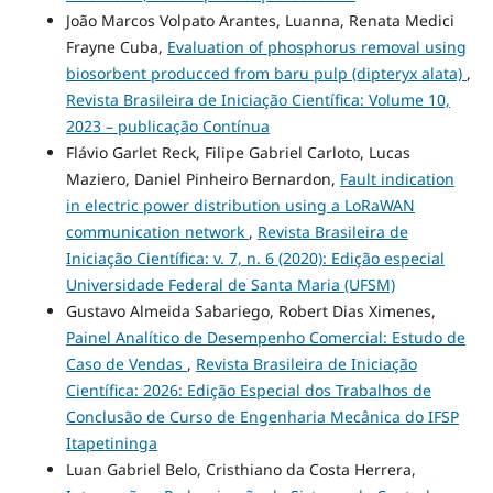
João Marcos Volpato Arantes, Luanna, Renata Medici
Frayne Cuba,
Evaluation of phosphorus removal using
biosorbent producced from baru pulp (dipteryx alata)
,
Revista Brasileira de Iniciação Científica: Volume 10,
2023 – publicação Contínua
Flávio Garlet Reck, Filipe Gabriel Carloto, Lucas
Maziero, Daniel Pinheiro Bernardon,
Fault indication
in electric power distribution using a LoRaWAN
communication network
,
Revista Brasileira de
Iniciação Científica: v. 7, n. 6 (2020): Edição especial
Universidade Federal de Santa Maria (UFSM)
Gustavo Almeida Sabariego, Robert Dias Ximenes,
Painel Analítico de Desempenho Comercial: Estudo de
Caso de Vendas
,
Revista Brasileira de Iniciação
Científica: 2026: Edição Especial dos Trabalhos de
Conclusão de Curso de Engenharia Mecânica do IFSP
Itapetininga
Luan Gabriel Belo, Cristhiano da Costa Herrera,