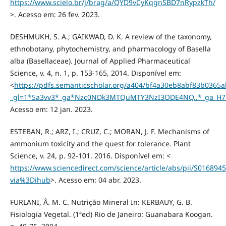
https://www.scielo.br/j/brag/a/QYD9vCyKqgnSBD7nRypzkTh/
>. Acesso em: 26 fev. 2023.
DESHMUKH, S. A.; GAIKWAD, D. K. A review of the taxonomy,
ethnobotany, phytochemistry, and pharmacology of Basella
alba (Basellaceae). Journal of Applied Pharmaceutical
Science, v. 4, n. 1, p. 153-165, 2014. Disponível em:
<
https://pdfs.semanticscholar.org/a404/bf4a30eb8abf83b0365
_gl=1*5a3vv3*_ga*Nzc0NDk3MTQuMTY3NzI3ODE4NQ..*_ga_
Acesso em: 12 jan. 2023.
ESTEBAN, R.; ARZ, I.; CRUZ, C.; MORAN, J. F. Mechanisms of
ammonium toxicity and the quest for tolerance. Plant
Science, v. 24, p. 92-101. 2016. Disponível em: <
https://www.sciencedirect.com/science/article/abs/pii/S01689
via%3Dihub
>. Acesso em: 04 abr. 2023.
FURLANI, Â. M. C. Nutrição Mineral In: KERBAUY, G. B.
Fisiologia Vegetal. (1ªed) Rio de Janeiro: Guanabara Koogan.