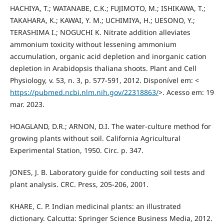
HACHIYA, T.; WATANABE, C.K.; FUJIMOTO, M.; ISHIKAWA, T.;
TAKAHARA, K.; KAWAI, Y. M.; UCHIMIYA, H.; UESONO, Y.;
TERASHIMA I.; NOGUCHI K. Nitrate addition alleviates
ammonium toxicity without lessening ammonium
accumulation, organic acid depletion and inorganic cation
depletion in Arabidopsis thaliana shoots. Plant and Cell
Physiology, v. 53, n. 3, p. 577-591, 2012. Disponível em: <
https://pubmed.ncbi.nlm.nih.gov/22318863/
>. Acesso em: 19
mar. 2023.
HOAGLAND, D.R.; ARNON, D.I. The water-culture method for
growing plants without soil. California Agricultural
Experimental Station, 1950. Circ. p. 347.
JONES, J. B. Laboratory guide for conducting soil tests and
plant analysis. CRC. Press, 205-206, 2001.
KHARE, C. P. Indian medicinal plants: an illustrated
dictionary. Calcutta: Springer Science Business Media, 2012.