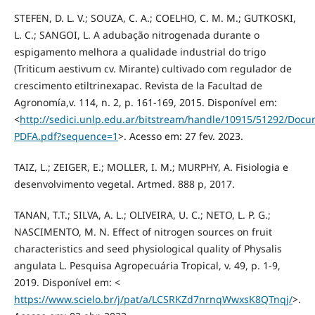
STEFEN, D. L. V.; SOUZA, C. A.; COELHO, C. M. M.; GUTKOSKI,
L. C.; SANGOI, L. A adubação nitrogenada durante o
espigamento melhora a qualidade industrial do trigo
(Triticum aestivum cv. Mirante) cultivado com regulador de
crescimento etiltrinexapac. Revista de la Facultad de
Agronomía,v. 114, n. 2, p. 161-169, 2015. Disponível em:
<
http://sedici.unlp.edu.ar/bitstream/handle/10915/51292/Doc
PDFA.pdf?sequence=1
>. Acesso em: 27 fev. 2023.
TAIZ, L.; ZEIGER, E.; MOLLER, I. M.; MURPHY, A. Fisiologia e
desenvolvimento vegetal. Artmed. 888 p, 2017.
TANAN, T.T.; SILVA, A. L.; OLIVEIRA, U. C.; NETO, L. P. G.;
NASCIMENTO, M. N. Effect of nitrogen sources on fruit
characteristics and seed physiological quality of Physalis
angulata L. Pesquisa Agropecuária Tropical, v. 49, p. 1-9,
2019. Disponível em: <
https://www.scielo.br/j/pat/a/LCSRKZd7nrnqWwxsK8QTnqj/
>.