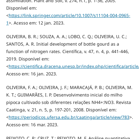
assimilation. Plant and Soil, v. 274, n.1, p. 1-36, 2005.
Disponível em:
<
https://link.springer.com/article/10.1007/s11104-004-0965-
1
>. Acesso em: 12 jan. 2023.
OLIVEIRA, B. R.; SOUZA, A. A.; LOBO, C. Q.; OLIVEIRA, U. C.;
SANTOS, A. R. Initial development of bottle gourd as a
function of nitrogen rates. Científica, v. 47, n. 4, p. 441-446,
2019. Disponível em:
<
https://cientifica.dracena.unesp.br/index.php/cientifica/articl
Acesso em: 16 jan. 2023.
OLIVEIRA, F. A.; OLIVEIRA, J. F.; MARACAJÁ, P. B.; OLIVEIRA, M.
K. T.; GUIMARÃES, I. P. Desenvolvimento inicial do milho
pipoca cultivado sob diferentes relações NH4+:NO3. Revista
Caatinga, v. 21, n. 5, p. 197-201, 2008. Disponível em:
<
https://periodicos.ufersa.edu.br/caatinga/article/view/783
>.
Acesso em: 16 mar. 2023.
PEIXOTO, C. P.; CRUZ, T.; PEIXOTO, M. F. Análise quantitativa