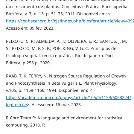
do crescimento de plantas: Conceitos e Prática. Enciclopédia
Biosfera, v. 7, n. 13, p. 51–76, 2011. Disponível em: <
https://conhecer.org.br/ojs/index.php/biosfera/article/view/409
Acesso em: 09 fev. 2023.
PEIXOTO, C. P.; ALMEIDA, A. T.; OLIVEIRA, E. R.; SANTOS, J. M.
S.; PEIXOTO, M. F. S. P.; POELKING, V. G. C. Princípios de
fisiologia vegetal: teoria e prática. Rio de janeiro: Pod
Editora, p.256.p, 2020.
RAAB, T. K, TERRY, N. Nitrogen Source Regulation of Growth
and Photosynthesis in Beta vulgaris L. Plant Physiology,
v.105, p. 1159-1166, 1994. Disponível em: <
https://academic.oup.com/plphys/article/105/4/1159/6068224?
login=true
>. Acesso em: 16 mar. 2023.
R Core Team R: A language and environment for statistical
computing. 2018. R