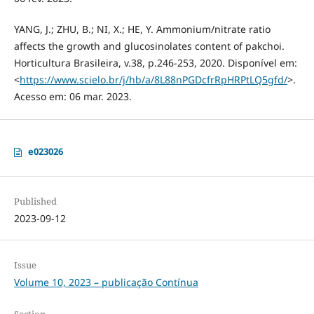
YANG, J.; ZHU, B.; NI, X.; HE, Y. Ammonium/nitrate ratio
affects the growth and glucosinolates content of pakchoi.
Horticultura Brasileira, v.38, p.246-253, 2020. Disponível em:
<
https://www.scielo.br/j/hb/a/8L88nPGDcfrRpHRPtLQ5gfd/
>.
Acesso em: 06 mar. 2023.
e023026
Published
2023-09-12
Issue
Volume 10, 2023 – publicação Contínua
Section