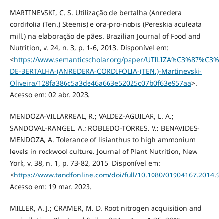
MARTINEVSKI, C. S. Utilização de bertalha (Anredera
cordifolia (Ten.) Steenis) e ora-pro-nobis (Pereskia aculeata
mill.) na elaboração de pães. Brazilian Journal of Food and
Nutrition, v. 24, n. 3, p. 1-6, 2013. Disponível em:
<
https://www.semanticscholar.org/paper/UTILIZA%C3%87%C3
DE-BERTALHA-(ANREDERA-CORDIFOLIA-(TEN.)-Martinevski-
Oliveira/128fa386c5a3de46a663e52025c07b0f63e957aa
>.
Acesso em: 02 abr. 2023.
MENDOZA-VILLARREAL, R.; VALDEZ-AGUILAR, L. A.;
SANDOVAL-RANGEL, A.; ROBLEDO-TORRES, V.; BENAVIDES-
MENDOZA, A. Tolerance of lisianthus to high ammonium
levels in rockwool culture. Journal of Plant Nutrition, New
York, v. 38, n. 1, p. 73-82, 2015. Disponível em:
<
https://www.tandfonline.com/doi/full/10.1080/01904167.2014.
Acesso em: 19 mar. 2023.
MILLER, A. J.; CRAMER, M. D. Root nitrogen acquisition and