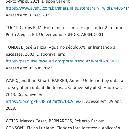
Sexto Wipis, 2021. Disponível em:
https://www.even3.com.br/anais/iii_sustentare_vi_wipis/440571/
Acesso em: 30 set. 2023.
TUCCI, Carlos E. M. Hidrologia: ciência e aplicação. 2. reimpr.
Porto Alegre: Ed. Universidade/UFRGS: ABRH, 2001.
TUNDISI, José Galizia. Água no século XXI: enfrentando a
escassez. 2003. Disponível em:
https://pesquisa.bvsalud.org/portal/resource/pt/lil-383410
.
Acesso em: 06 out. 2022.
WARD, Jonathan Stuart; BARKER, Adam. Undefined by data: a
survey of big data definitions. UK: University of St. Andrews,
2013. Disponível em:
https://doi.org/10.48550/arXiv.1309.5821
. Acesso em: 29 abr.
2023.
WEISS, Marcos Cesar; BERNARDES, Roberto Carlos;
CONSONI, Flavia Luciane. Cidades inteligentes: a aplicação