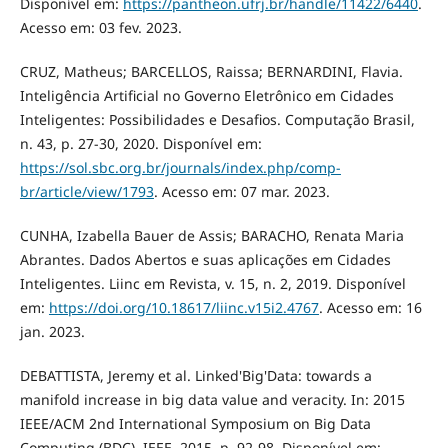
Disponível em:
https://pantheon.ufrj.br/handle/11422/6440
.
Acesso em: 03 fev. 2023.
CRUZ, Matheus; BARCELLOS, Raissa; BERNARDINI, Flavia.
Inteligência Artificial no Governo Eletrônico em Cidades
Inteligentes: Possibilidades e Desafios. Computação Brasil,
n. 43, p. 27-30, 2020. Disponível em:
https://sol.sbc.org.br/journals/index.php/comp-
br/article/view/1793
. Acesso em: 07 mar. 2023.
CUNHA, Izabella Bauer de Assis; BARACHO, Renata Maria
Abrantes. Dados Abertos e suas aplicações em Cidades
Inteligentes. Liinc em Revista, v. 15, n. 2, 2019. Disponível
em:
https://doi.org/10.18617/liinc.v15i2.4767
. Acesso em: 16
jan. 2023.
DEBATTISTA, Jeremy et al. Linked'Big'Data: towards a
manifold increase in big data value and veracity. In: 2015
IEEE/ACM 2nd International Symposium on Big Data
Computing (BDC). IEEE, 2015. p. 92-98. Disponível em: