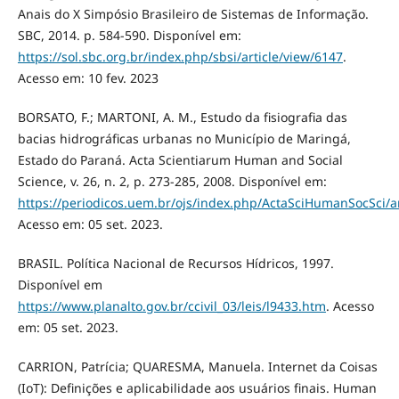
Anais do X Simpósio Brasileiro de Sistemas de Informação.
SBC, 2014. p. 584-590. Disponível em:
https://sol.sbc.org.br/index.php/sbsi/article/view/6147
.
Acesso em: 10 fev. 2023
BORSATO, F.; MARTONI, A. M., Estudo da fisiografia das
bacias hidrográficas urbanas no Município de Maringá,
Estado do Paraná. Acta Scientiarum Human and Social
Science, v. 26, n. 2, p. 273-285, 2008. Disponível em:
https://periodicos.uem.br/ojs/index.php/ActaSciHumanSocSci/ar
Acesso em: 05 set. 2023.
BRASIL. Política Nacional de Recursos Hídricos, 1997.
Disponível em
https://www.planalto.gov.br/ccivil_03/leis/l9433.htm
. Acesso
em: 05 set. 2023.
CARRION, Patrícia; QUARESMA, Manuela. Internet da Coisas
(IoT): Definições e aplicabilidade aos usuários finais. Human