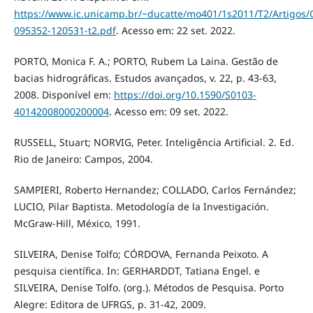
https://www.ic.unicamp.br/~ducatte/mo401/1s2011/T2/Artigos/
095352-120531-t2.pdf
. Acesso em: 22 set. 2022.
PORTO, Monica F. A.; PORTO, Rubem La Laina. Gestão de
bacias hidrográficas. Estudos avançados, v. 22, p. 43-63,
2008. Disponível em:
https://doi.org/10.1590/S0103-
40142008000200004
. Acesso em: 09 set. 2022.
RUSSELL, Stuart; NORVIG, Peter. Inteligência Artificial. 2. Ed.
Rio de Janeiro: Campos, 2004.
SAMPIERI, Roberto Hernandez; COLLADO, Carlos Fernández;
LUCIO, Pilar Baptista. Metodología de la Investigación.
McGraw-Hill, México, 1991.
SILVEIRA, Denise Tolfo; CÓRDOVA, Fernanda Peixoto. A
pesquisa científica. In: GERHARDDT, Tatiana Engel. e
SILVEIRA, Denise Tolfo. (org.). Métodos de Pesquisa. Porto
Alegre: Editora de UFRGS, p. 31-42, 2009.