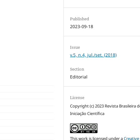
Published
2023-09-18
Issue
v.5, n.4, jul./set. (2018)
Section
Editorial
License
Copyright (c) 2023 Revista Brasileira d
Iniciação Científica
This work is licensed under a
Creative