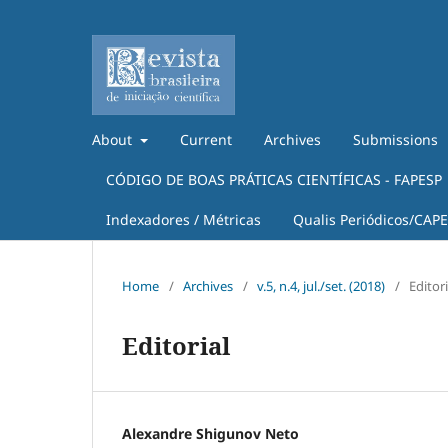
About
Current
Archives
Submissions
CÓDIGO DE BOAS PRÁTICAS CIENTÍFICAS - FAPESP
Indexadores / Métricas
Qualis Periódicos/CAP
Home
/
Archives
/
v.5, n.4, jul./set. (2018)
/
Editori
Editorial
Alexandre Shigunov Neto