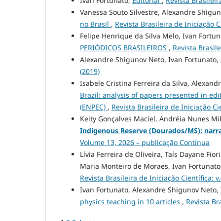
Ivan Fortunato,
Editorial
,
Revista Brasileira
Vanessa Souto Silvestre, Alexandre Shigu
no Brasil
,
Revista Brasileira de Iniciação 
Felipe Henrique da Silva Melo, Ivan Fortu
PERIÓDICOS BRASILEIROS
,
Revista Brasile
Alexandre Shigunov Neto, Ivan Fortunato,
(2019)
Isabele Cristina Ferreira da Silva, Alexan
Brazil: analysis of papers presented in ed
(ENPEC)
,
Revista Brasileira de Iniciação C
Keity Gonçalves Maciel, Andréia Nunes Mil
Indigenous Reserve (Dourados/MS): narra
Volume 13, 2026 – publicação Contínua
Lívia Ferreira de Oliveira, Taís Dayane Fi
Maria Monteiro de Moraes, Ivan Fortunato
Revista Brasileira de Iniciação Científica: v.
Ivan Fortunato, Alexandre Shigunov Neto,
physics teaching in 10 articles
,
Revista Br