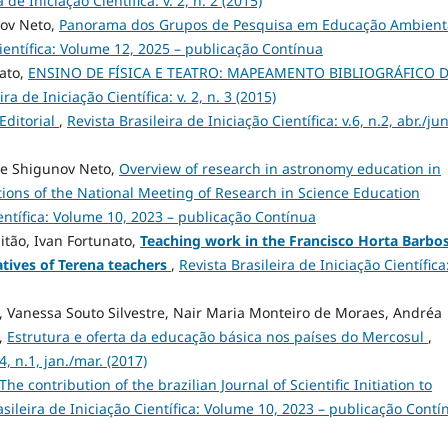
 de Iniciação Científica: v. 2, n. 2 (2015)
nov Neto,
Panorama dos Grupos de Pesquisa em Educação Ambient
Científica: Volume 12, 2025 – publicação Contínua
nato,
ENSINO DE FÍSICA E TEATRO: MAPEAMENTO BIBLIOGRÁFICO 
ira de Iniciação Científica: v. 2, n. 3 (2015)
Editorial
,
Revista Brasileira de Iniciação Científica: v.6, n.2, abr./jun
dre Shigunov Neto,
Overview of research in astronomy education in
itions of the National Meeting of Research in Science Education
ientífica: Volume 10, 2023 – publicação Contínua
itão, Ivan Fortunato,
Teaching work in the Francisco Horta Barbo
tives of Terena teachers
,
Revista Brasileira de Iniciação Científica
ori, Vanessa Souto Silvestre, Nair Maria Monteiro de Moraes, Andréa
,
Estrutura e oferta da educação básica nos países do Mercosul
,
4, n.1, jan./mar. (2017)
The contribution of the brazilian Journal of Scientific Initiation to
asileira de Iniciação Científica: Volume 10, 2023 – publicação Contí