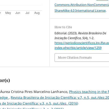
Commons Attribution-NonCommercia
ShareAlike 4.0 International License
.
How to Cite
Editorial. (2023).
Revista Brasileira De
Iniciação Científica
,
5
(4), 1-2.
https://periodicoscientificos.itp.ifsp.e
index.php/rbic/article/view/1259
More Citation Formats
or(s)
Áurea Cristina Pires Marcelino Lanfranco,
Physics teaching in the f
wledge
,
Revista Brasileira de Iniciação Científica: v.7, n.5, out./dez.2
 de Iniciação Científica: v.3, n.5, out./dez. (2016)