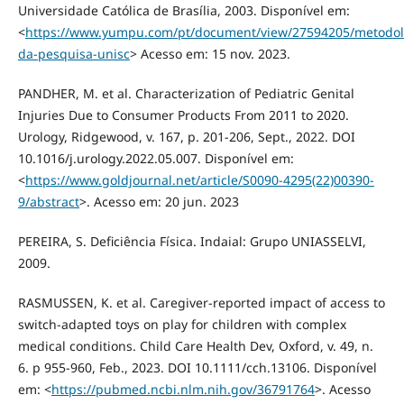
Universidade Católica de Brasília, 2003. Disponível em:
<
https://www.yumpu.com/pt/document/view/27594205/metodol
da-pesquisa-unisc
> Acesso em: 15 nov. 2023.
PANDHER, M. et al. Characterization of Pediatric Genital
Injuries Due to Consumer Products From 2011 to 2020.
Urology, Ridgewood, v. 167, p. 201-206, Sept., 2022. DOI
10.1016/j.urology.2022.05.007. Disponível em:
<
https://www.goldjournal.net/article/S0090-4295(22)00390-
9/abstract
>. Acesso em: 20 jun. 2023
PEREIRA, S. Deficiência Física. Indaial: Grupo UNIASSELVI,
2009.
RASMUSSEN, K. et al. Caregiver-reported impact of access to
switch-adapted toys on play for children with complex
medical conditions. Child Care Health Dev, Oxford, v. 49, n.
6. p 955-960, Feb., 2023. DOI 10.1111/cch.13106. Disponível
em: <
https://pubmed.ncbi.nlm.nih.gov/36791764
>. Acesso