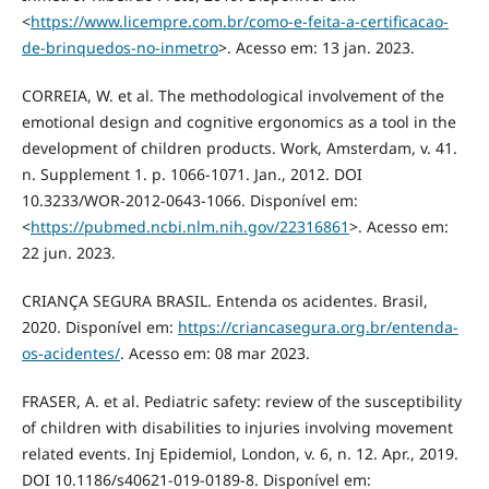
<
https://www.licempre.com.br/como-e-feita-a-certificacao-
de-brinquedos-no-inmetro
>. Acesso em: 13 jan. 2023.
CORREIA, W. et al. The methodological involvement of the
emotional design and cognitive ergonomics as a tool in the
development of children products. Work, Amsterdam, v. 41.
n. Supplement 1. p. 1066-1071. Jan., 2012. DOI
10.3233/WOR-2012-0643-1066. Disponível em:
<
https://pubmed.ncbi.nlm.nih.gov/22316861
>. Acesso em:
22 jun. 2023.
CRIANÇA SEGURA BRASIL. Entenda os acidentes. Brasil,
2020. Disponível em:
https://criancasegura.org.br/entenda-
os-acidentes/
. Acesso em: 08 mar 2023.
FRASER, A. et al. Pediatric safety: review of the susceptibility
of children with disabilities to injuries involving movement
related events. Inj Epidemiol, London, v. 6, n. 12. Apr., 2019.
DOI 10.1186/s40621-019-0189-8. Disponível em: