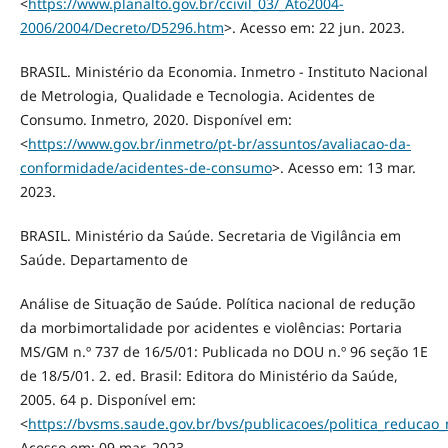
<
https://www.planalto.gov.br/ccivil_03/_Ato2004-
2006/2004/Decreto/D5296.htm
>. Acesso em: 22 jun. 2023.
BRASIL. Ministério da Economia. Inmetro - Instituto Nacional
de Metrologia, Qualidade e Tecnologia. Acidentes de
Consumo. Inmetro, 2020. Disponível em:
<
https://www.gov.br/inmetro/pt-br/assuntos/avaliacao-da-
conformidade/acidentes-de-consumo
>. Acesso em: 13 mar.
2023.
BRASIL. Ministério da Saúde. Secretaria de Vigilância em
Saúde. Departamento de
Análise de Situação de Saúde. Política nacional de redução
da morbimortalidade por acidentes e violências: Portaria
MS/GM n.º 737 de 16/5/01: Publicada no DOU n.º 96 seção 1E
de 18/5/01. 2. ed. Brasil: Editora do Ministério da Saúde,
2005. 64 p. Disponível em:
<
https://bvsms.saude.gov.br/bvs/publicacoes/politica_reducao
Acesso em: 09 mar. 2023.