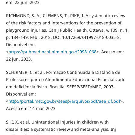
em: 22 jun. 2023.
RICHMOND, S. A.; CLEMENS, T.; PIKE, I. A systematic review
of the risk factors and interventions for the prevention of
playground injuries. Can J Public Health, Ottawa, v. 109, n. 1,
p. 134–149, Feb., 2018. DOI 10.17269/s41997-018-0035-8.
Disponível em:
<
https://pubmed.ncbi.nlm.nih.gov/29981068
>. Acesso em:
22 jun. 2023.
SCHIRMER, C. et al. Formação Continuada a Distância de
Professores para o Atendimento Educacional Especializado
em deficiência física. Brasília: SEESP/SEED/MEC, 2007.
Disponível em:
<
http://portal.mec.gov.br/seesp/arquivos/pdf/aee_df.pdf
>.
Acesso em: 14 mar. 2023
SHI, X. et al. Unintentional injuries in children with
disabilities: a systematic review and meta-analysis. Inj