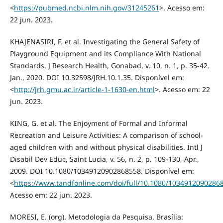
<
https://pubmed.ncbi.nlm.nih.gov/31245261
>. Acesso em:
22 jun. 2023.
KHAJENASIRI, F. et al. Investigating the General Safety of
Playground Equipment and its Compliance With National
Standards. J Research Health, Gonabad, v. 10, n. 1, p. 35-42.
Jan., 2020. DOI 10.32598/JRH.10.1.35. Disponível em:
<
http://jrh.gmu.ac.ir/article-1-1630-en.html
>. Acesso em: 22
jun. 2023.
KING, G. et al. The Enjoyment of Formal and Informal
Recreation and Leisure Activities: A comparison of school‐
aged children with and without physical disabilities. Intl J
Disabil Dev Educ, Saint Lucia, v. 56, n. 2, p. 109-130, Apr.,
2009. DOI 10.1080/10349120902868558. Disponível em:
<
https://www.tandfonline.com/doi/full/10.1080/1034912090286
Acesso em: 22 jun. 2023.
MORESI, E. (org). Metodologia da Pesquisa. Brasília: