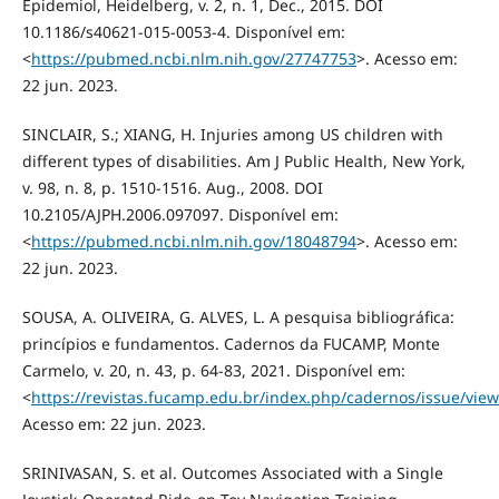
Epidemiol, Heidelberg, v. 2, n. 1, Dec., 2015. DOI
10.1186/s40621-015-0053-4. Disponível em:
<
https://pubmed.ncbi.nlm.nih.gov/27747753
>. Acesso em:
22 jun. 2023.
SINCLAIR, S.; XIANG, H. Injuries among US children with
different types of disabilities. Am J Public Health, New York,
v. 98, n. 8, p. 1510-1516. Aug., 2008. DOI
10.2105/AJPH.2006.097097. Disponível em:
<
https://pubmed.ncbi.nlm.nih.gov/18048794
>. Acesso em:
22 jun. 2023.
SOUSA, A. OLIVEIRA, G. ALVES, L. A pesquisa bibliográfica:
princípios e fundamentos. Cadernos da FUCAMP, Monte
Carmelo, v. 20, n. 43, p. 64-83, 2021. Disponível em:
<
https://revistas.fucamp.edu.br/index.php/cadernos/issue/vie
Acesso em: 22 jun. 2023.
SRINIVASAN, S. et al. Outcomes Associated with a Single