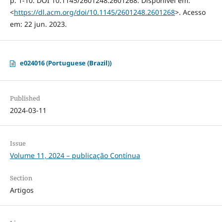
p. 1-10. DOI 10.1145/2601248.2601268. Disponível em:
<
https://dl.acm.org/doi/10.1145/2601248.2601268
>. Acesso
em: 22 jun. 2023.
e024016 (Portuguese (Brazil))
Published
2024-03-11
Issue
Volume 11, 2024 – publicação Contínua
Section
Artigos