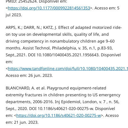
PMID: 25452624. Disponível em:
<
https://doi.org/10.1177/0009922814561353
>. Acesso em: 5
jul 2023.
ARPS, K.; DARR, N.; KATZ, J. Effect of adapted motorized ride-
on toy use on developmental skills, quality of life, and
driving competency in nonambulatory children age 9–60
months. Assist Technol, Philadelphia, v. 35, n.1, p.83-93,
Sept.,2021. DOI 10.1080/10400435.2021.1956643. Disponível
em:
<
https://www.tandfonline.com/doi/full/10.1080/10400435.2021
Acesso em: 26 jun. 2023.
BLANCHARD, A. et al. Playground equipment-related
extremity fractures in children presenting to US emergency
departments, 2006-2016. Inj Epidemiol, London, v. 7 , n. 56,
Sept., 2020. DOI 10.1186/s40621-020-00275-w. Disponível
em: <
https://doi.org/10.1186/s40621-020-00275-w
>. Acesso
em: 21 jun. 2023.