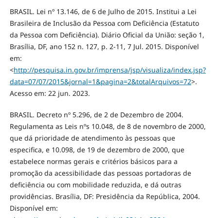
BRASIL. Lei nº 13.146, de 6 de Julho de 2015. Institui a Lei
Brasileira de Inclusão da Pessoa com Deficiência (Estatuto
da Pessoa com Deficiência). Diário Oficial da União: seção 1,
Brasília, DF, ano 152 n. 127, p. 2-11, 7 Jul. 2015. Disponível
em:
<
http://pesquisa.in.gov.br/imprensa/jsp/visualiza/index.jsp?
data=07/07/2015&jornal=1&pagina=2&totalArquivos=72
>.
Acesso em: 22 jun. 2023.
BRASIL. Decreto nº 5.296, de 2 de Dezembro de 2004.
Regulamenta as Leis nºs 10.048, de 8 de novembro de 2000,
que dá prioridade de atendimento às pessoas que
especifica, e 10.098, de 19 de dezembro de 2000, que
estabelece normas gerais e critérios básicos para a
promoção da acessibilidade das pessoas portadoras de
deficiência ou com mobilidade reduzida, e dá outras
providências. Brasília, DF: Presidência da República, 2004.
Disponível em: