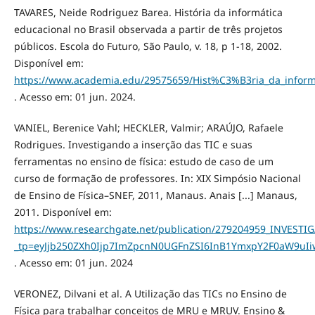
TAVARES, Neide Rodriguez Barea. História da informática
educacional no Brasil observada a partir de três projetos
públicos. Escola do Futuro, São Paulo, v. 18, p 1-18, 2002.
Disponível em:
https://www.academia.edu/29575659/Hist%C3%B3ria_da_inform
. Acesso em: 01 jun. 2024.
VANIEL, Berenice Vahl; HECKLER, Valmir; ARAÚJO, Rafaele
Rodrigues. Investigando a inserção das TIC e suas
ferramentas no ensino de física: estudo de caso de um
curso de formação de professores. In: XIX Simpósio Nacional
de Ensino de Física–SNEF, 2011, Manaus. Anais [...] Manaus,
2011. Disponível em:
https://www.researchgate.net/publication/279204959_IN
_tp=eyJjb250ZXh0Ijp7ImZpcnN0UGFnZSI6InB1YmxpY2F0aW9uI
. Acesso em: 01 jun. 2024
VERONEZ, Dilvani et al. A Utilização das TICs no Ensino de
Física para trabalhar conceitos de MRU e MRUV. Ensino &