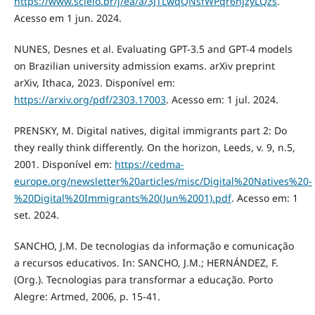
https://www.scielo.br/j/ea/a/3JTLwqQNsfWPqr6hjzyLQzs
.
Acesso em 1 jun. 2024.
NUNES, Desnes et al. Evaluating GPT-3.5 and GPT-4 models
on Brazilian university admission exams. arXiv preprint
arXiv, Ithaca, 2023. Disponível em:
https://arxiv.org/pdf/2303.17003
. Acesso em: 1 jul. 2024.
PRENSKY, M. Digital natives, digital immigrants part 2: Do
they really think differently. On the horizon, Leeds, v. 9, n.5,
2001. Disponível em:
https://cedma-
europe.org/newsletter%20articles/misc/Digital%20Natives%20-
%20Digital%20Immigrants%20(Jun%2001).pdf
. Acesso em: 1
set. 2024.
SANCHO, J.M. De tecnologias da informação e comunicação
a recursos educativos. In: SANCHO, J.M.; HERNÁNDEZ, F.
(Org.). Tecnologias para transformar a educação. Porto
Alegre: Artmed, 2006, p. 15-41.