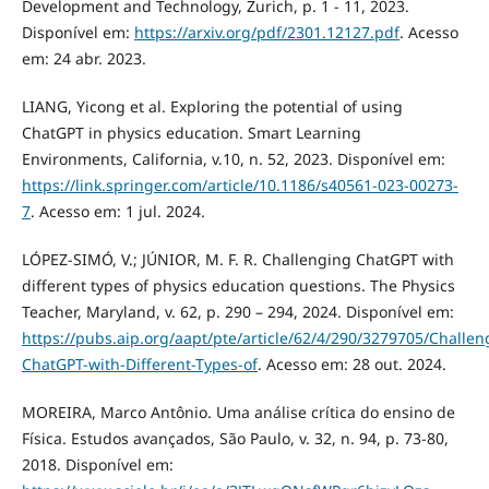
Development and Technology, Zurich, p. 1 - 11, 2023.
Disponível em:
https://arxiv.org/pdf/2301.12127.pdf
. Acesso
em: 24 abr. 2023.
LIANG, Yicong et al. Exploring the potential of using
ChatGPT in physics education. Smart Learning
Environments, California, v.10, n. 52, 2023. Disponível em:
https://link.springer.com/article/10.1186/s40561-023-00273-
7
. Acesso em: 1 jul. 2024.
LÓPEZ-SIMÓ, V.; JÚNIOR, M. F. R. Challenging ChatGPT with
different types of physics education questions. The Physics
Teacher, Maryland, v. 62, p. 290 – 294, 2024. Disponível em:
https://pubs.aip.org/aapt/pte/article/62/4/290/3279705/Challen
ChatGPT-with-Different-Types-of
. Acesso em: 28 out. 2024.
MOREIRA, Marco Antônio. Uma análise crítica do ensino de
Física. Estudos avançados, São Paulo, v. 32, n. 94, p. 73-80,
2018. Disponível em: