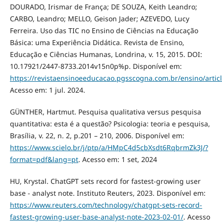
DOURADO, Irismar de França; DE SOUZA, Keith Leandro;
CARBO, Leandro; MELLO, Geison Jader; AZEVEDO, Lucy
Ferreira. Uso das TIC no Ensino de Ciências na Educação
Básica: uma Experiência Didática. Revista de Ensino,
Educação e Ciências Humanas, Londrina, v. 15, 2015. DOI:
10.17921/2447-8733.2014v15n0p%p. Disponível em:
https://revistaensinoeeducacao.pgsscogna.com.br/ensino/artic
Acesso em: 1 jul. 2024.
GÜNTHER, Hartmut. Pesquisa qualitativa versus pesquisa
quantitativa: esta é a questão? Psicologia: teoria e pesquisa,
Brasília, v. 22, n. 2, p.201 – 210, 2006. Disponível em:
https://www.scielo.br/j/ptp/a/HMpC4d5cbXsdt6RqbrmZk3J/?
format=pdf&lang=pt
. Acesso em: 1 set, 2024
HU, Krystal. ChatGPT sets record for fastest-growing user
base - analyst note. Instituto Reuters, 2023. Disponível em:
https://www.reuters.com/technology/chatgpt-sets-record-
fastest-growing-user-base-analyst-note-2023-02-01/
. Acesso