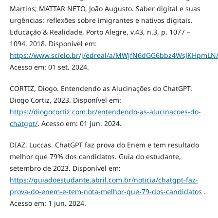
Martins; MATTAR NETO, João Augusto. Saber digital e suas
urgências: reflexões sobre imigrantes e nativos digitais.
Educação & Realidade, Porto Alegre, v.43, n.3, p. 1077 –
1094, 2018. Disponível em:
https://www.scielo.br/j/edreal/a/MWjfN6dGG6bbz4WsJKHpmLN
Acesso em: 01 set. 2024.
CORTIZ, Diogo. Entendendo as Alucinações do ChatGPT.
Diogo Cortiz, 2023. Disponível em:
https://diogocortiz.com.br/entendendo-as-alucinacoes-do-
chatgpt/
. Acesso em: 01 jun. 2024.
DIAZ, Luccas. ChatGPT faz prova do Enem e tem resultado
melhor que 79% dos candidatos. Guia do estudante,
setembro de 2023. Disponível em:
https://guiadoestudante.abril.com.br/noticia/chatgpt-faz-
prova-do-enem-e-tem-nota-melhor-que-79-dos-candidatos
.
Acesso em: 1 jun. 2024.