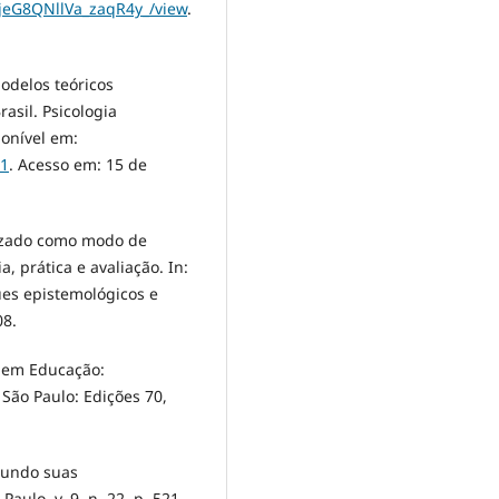
7jeG8QNllVa_zaqR4y_/view
.
Modelos teóricos
asil. Psicologia
ponível em:
01
. Acesso em: 15 de
lizado como modo de
, prática e avaliação. In:
ues epistemológicos e
08.
 em Educação:
 São Paulo: Edições 70,
gundo suas
Paulo, v. 9, n. 22, p. 521-