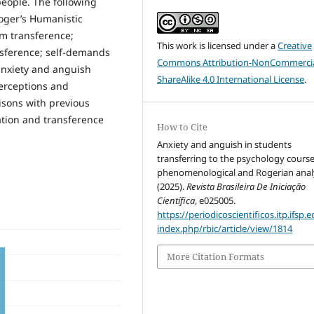
eople. The following
oger’s Humanistic
om transference;
This work is licensed under a
Creative
nsference; self-demands
Commons Attribution-NonCommercia
 anxiety and anguish
ShareAlike 4.0 International License
.
perceptions and
isons with previous
zation and transference
How to Cite
Anxiety and anguish in students
transferring to the psychology course
phenomenological and Rogerian analy
(2025).
Revista Brasileira De Iniciação
Científica
, e025005.
https://periodicoscientificos.itp.ifsp.e
index.php/rbic/article/view/1814
More Citation Formats