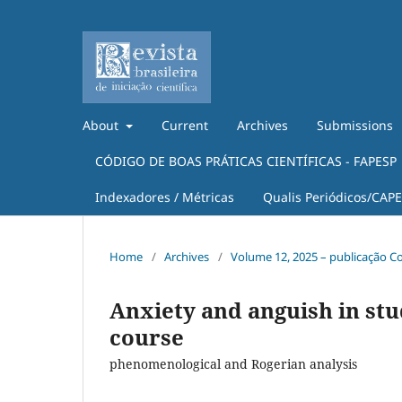
About
Current
Archives
Submissions
CÓDIGO DE BOAS PRÁTICAS CIENTÍFICAS - FAPESP
Indexadores / Métricas
Qualis Periódicos/CAP
Home
/
Archives
/
Volume 12, 2025 – publicação C
Anxiety and anguish in stu
course
phenomenological and Rogerian analysis