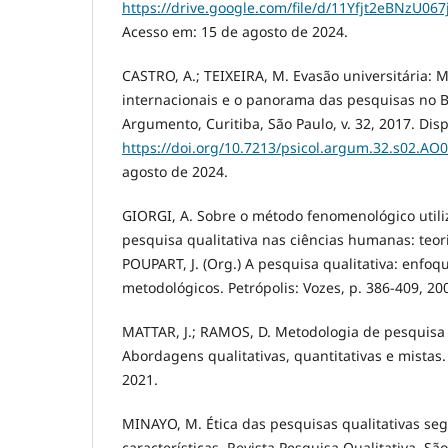
https://drive.google.com/file/d/11Yfjt2eBNzU06
Acesso em: 15 de agosto de 2024.
CASTRO, A.; TEIXEIRA, M. Evasão universitária: 
internacionais e o panorama das pesquisas no Br
Argumento, Curitiba, São Paulo, v. 32, 2017. Dis
https://doi.org/10.7213/psicol.argum.32.s02.AO
agosto de 2024.
GIORGI, A. Sobre o método fenomenológico uti
pesquisa qualitativa nas ciências humanas: teoria
POUPART, J. (Org.) A pesquisa qualitativa: enfoq
metodológicos. Petrópolis: Vozes, p. 386-409, 20
MATTAR, J.; RAMOS, D. Metodologia de pesquisa
Abordagens qualitativas, quantitativas e mistas.
2021.
MINAYO, M. Ética das pesquisas qualitativas se
características. Revista Pesquisa Qualitativa, São 