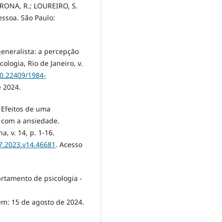
WRONA, R.; LOUREIRO, S.
essoa. São Paulo:
eneralista: a percepção
cologia, Rio de Janeiro, v.
10.22409/1984-
e 2024.
 Efeitos de uma
r com a ansiedade.
, v. 14, p. 1-16.
07.2023.v14.46681
. Acesso
tamento de psicologia -
em: 15 de agosto de 2024.