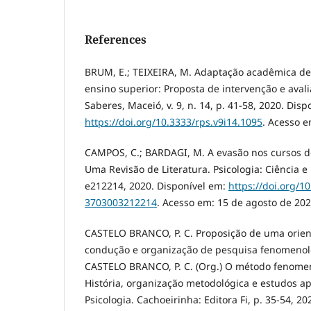
References
BRUM, E.; TEIXEIRA, M. Adaptação acadêmica de 
ensino superior: Proposta de intervenção e avali
Saberes, Maceió, v. 9, n. 14, p. 41-58, 2020. Disp
https://doi.org/10.3333/rps.v9i14.1095
. Acesso e
CAMPOS, C.; BARDAGI, M. A evasão nos cursos de 
Uma Revisão de Literatura. Psicologia: Ciência e Pr
e212214, 2020. Disponível em:
https://doi.org/1
3703003212214
. Acesso em: 15 de agosto de 202
CASTELO BRANCO, P. C. Proposição de uma orien
condução e organização de pesquisa fenomenoló
CASTELO BRANCO, P. C. (Org.) O método fenomen
História, organização metodológica e estudos a
Psicologia. Cachoeirinha: Editora Fi, p. 35-54, 2