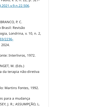
.2021.v.9.n.22.506
.
 BRANCO, P. C.
Brasil: Revisão
gia, Londrina, v. 10, n. 2,
433/2236-
 2024.
te: Interlivros, 1972.
NGET, M. (Eds.)
a da terapia não-diretiva
o: Martins Fontes, 1992.
tes para a mudança
SEY, J. R.; ASSUMPÇÃO, L.