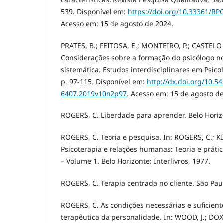
539. Disponível em:
https://doi.org/10.33361/RPQ
Acesso em: 15 de agosto de 2024.
PRATES, B.; FEITOSA, E.; MONTEIRO, P.; CASTELO
Considerações sobre a formação do psicólogo no 
sistemática. Estudos interdisciplinares em Psicolo
p. 97-115. Disponível em:
http://dx.doi.org/10.5
6407.2019v10n2p97
. Acesso em: 15 de agosto de
ROGERS, C. Liberdade para aprender. Belo Horizon
ROGERS, C. Teoria e pesquisa. In: ROGERS, C.; KI
Psicoterapia e relações humanas: Teoria e prátic
– Volume 1. Belo Horizonte: Interlivros, 1977.
ROGERS, C. Terapia centrada no cliente. São Paul
ROGERS, C. As condições necessárias e suficien
terapêutica da personalidade. In: WOOD, J.; DOX