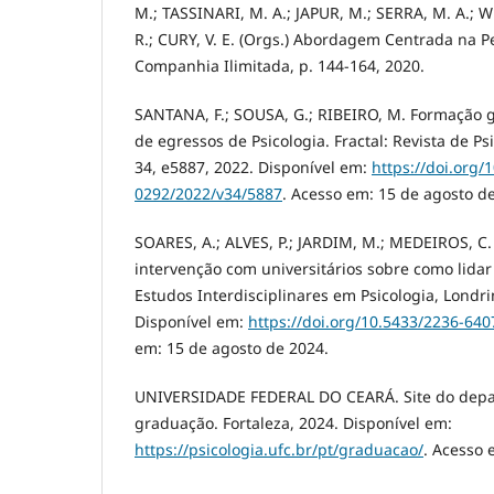
M.; TASSINARI, M. A.; JAPUR, M.; SERRA, M. A.; 
R.; CURY, V. E. (Orgs.) Abordagem Centrada na P
Companhia Ilimitada, p. 144-164, 2020.
SANTANA, F.; SOUSA, G.; RIBEIRO, M. Formação g
de egressos de Psicologia. Fractal: Revista de Psi
34, e5887, 2022. Disponível em:
https://doi.org/
0292/2022/v34/5887
. Acesso em: 15 de agosto d
SOARES, A.; ALVES, P.; JARDIM, M.; MEDEIROS, C.
intervenção com universitários sobre como lida
Estudos Interdisciplinares em Psicologia, Londrina
Disponível em:
https://doi.org/10.5433/2236-64
em: 15 de agosto de 2024.
UNIVERSIDADE FEDERAL DO CEARÁ. Site do depar
graduação. Fortaleza, 2024. Disponível em:
https://psicologia.ufc.br/pt/graduacao/
. Acesso 