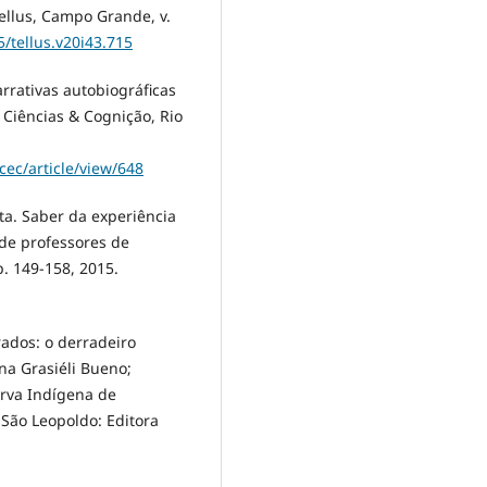
ellus, Campo Grande, v.
5/tellus.v20i43.715
rrativas autobiográficas
 Ciências & Cognição, Rio
cec/article/view/648
ta. Saber da experiência
 de professores de
p. 149-158, 2015.
ados: o derradeiro
na Grasiéli Bueno;
erva Indígena de
 São Leopoldo: Editora