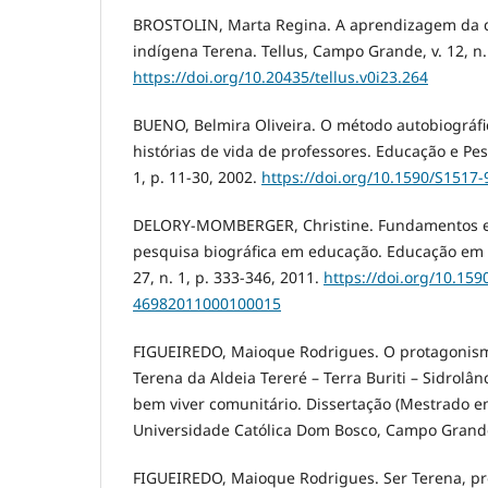
BROSTOLIN, Marta Regina. A aprendizagem da d
indígena Terena. Tellus, Campo Grande, v. 12, n.
https://doi.org/10.20435/tellus.v0i23.264
BUENO, Belmira Oliveira. O método autobiográfi
histórias de vida de professores. Educação e Pesq
1, p. 11-30, 2002.
https://doi.org/10.1590/S151
DELORY-MOMBERGER, Christine. Fundamentos e
pesquisa biográfica em educação. Educação em Re
27, n. 1, p. 333-346, 2011.
https://doi.org/10.159
46982011000100015
FIGUEIREDO, Maioque Rodrigues. O protagonism
Terena da Aldeia Tereré – Terra Buriti – Sidrolâ
bem viver comunitário. Dissertação (Mestrado e
Universidade Católica Dom Bosco, Campo Grand
FIGUEIREDO, Maioque Rodrigues. Ser Terena, pro