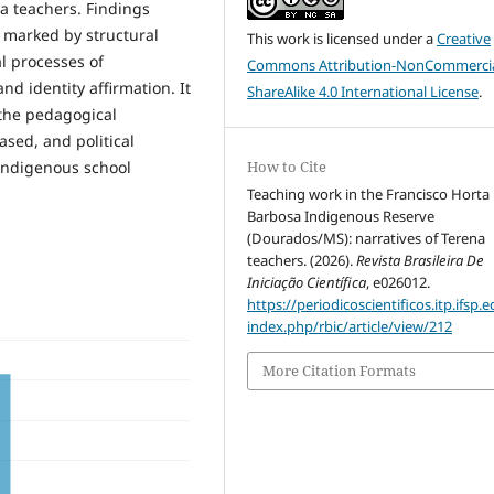
na teachers. Findings
 marked by structural
This work is licensed under a
Creative
al processes of
Commons Attribution-NonCommercia
and identity affirmation. It
ShareAlike 4.0 International License
.
the pedagogical
sed, and political
How to Cite
Indigenous school
Teaching work in the Francisco Horta
Barbosa Indigenous Reserve
(Dourados/MS): narratives of Terena
teachers. (2026).
Revista Brasileira De
Iniciação Científica
, e026012.
https://periodicoscientificos.itp.ifsp.e
index.php/rbic/article/view/212
More Citation Formats