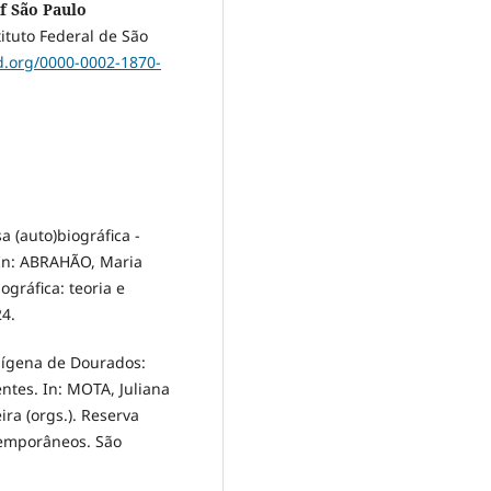
of São Paulo
ituto Federal de São
id.org/0000-0002-1870-
 (auto)biográfica -
 In: ABRAHÃO, Maria
ográfica: teoria e
24.
dígena de Dourados:
ntes. In: MOTA, Juliana
ra (orgs.). Reserva
temporâneos. São