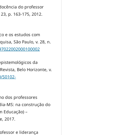
ocência do professor
 23, p. 163-175, 2012.
co e os estudos com
uisa, São Paulo, v. 28, n.
7-97022002000100002
pistemológicos da
vista, Belo Horizonte, v.
0/S0102-
o dos professores
ndia-MS: na construção do
m Educação) –
e, 2017.
fessor e liderança