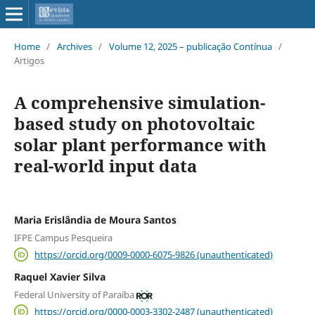
Home
/
Archives
/
Volume 12, 2025 – publicação Contínua
/
Artigos
A comprehensive simulation-
based study on photovoltaic
solar plant performance with
real-world input data
Maria Erislândia de Moura Santos
IFPE Campus Pesqueira
https://orcid.org/0009-0000-6075-9826 (unauthenticated)
Raquel Xavier Silva
Federal University of Paraíba
https://orcid.org/0000-0003-3302-2487 (unauthenticated)