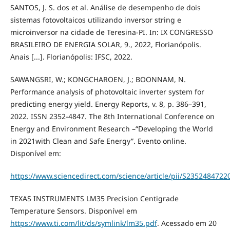
SANTOS, J. S. dos et al. Análise de desempenho de dois
sistemas fotovoltaicos utilizando inversor string e
microinversor na cidade de Teresina-PI. In: IX CONGRESSO
BRASILEIRO DE ENERGIA SOLAR, 9., 2022, Florianópolis.
Anais [...]. Florianópolis: IFSC, 2022.
SAWANGSRI, W.; KONGCHAROEN, J.; BOONNAM, N.
Performance analysis of photovoltaic inverter system for
predicting energy yield. Energy Reports, v. 8, p. 386–391,
2022. ISSN 2352-4847. The 8th International Conference on
Energy and Environment Research –“Developing the World
in 2021with Clean and Safe Energy”. Evento online.
Disponível em:
https://www.sciencedirect.com/science/article/pii/S235248472
TEXAS INSTRUMENTS LM35 Precision Centigrade
Temperature Sensors. Disponível em
https://www.ti.com/lit/ds/symlink/lm35.pdf
. Acessado em 20