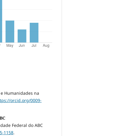
s e Humanidades na
tps://orcid.org/0009-
ABC
sidade Federal do ABC
95-1158
.