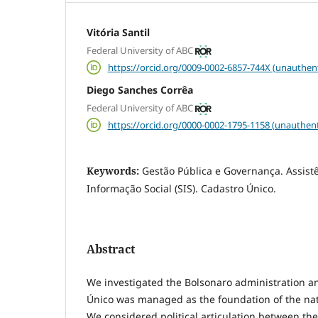
Vitória Santil
Federal University of ABC
https://orcid.org/0009-0002-6857-744X (unauthen
Diego Sanches Corrêa
Federal University of ABC
https://orcid.org/0000-0002-1795-1158 (unauthent
Keywords:
Gestão Pública e Governança. Assistê
Informação Social (SIS). Cadastro Único.
Abstract
We investigated the Bolsonaro administration a
Único was managed as the foundation of the nati
We considered political articulation between the