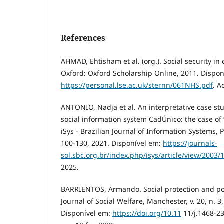
References
AHMAD, Ehtisham et al. (org.). Social security in
Oxford: Oxford Scholarship Online, 2011. Dispon
https://personal.lse.ac.uk/sternn/061NHS.pdf
. A
ANTONIO, Nadja et al. An interpretative case stud
social information system CadÚnico: the case of 
iSys - Brazilian Journal of Information Systems, Po
100-130, 2021. Disponível em:
https://journals-
sol.sbc.org.br/index.php/isys/article/view/2003/
2025.
BARRIENTOS, Armando. Social protection and pov
Journal of Social Welfare, Manchester, v. 20, n. 3
Disponível em:
https://doi.org/10.11
11/j.1468-23