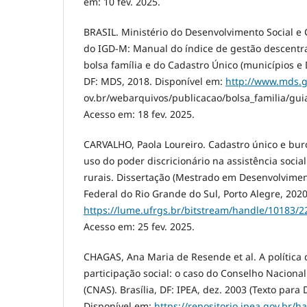
em: 10 fev. 2025.
BRASIL. Ministério do Desenvolvimento Social 
do IGD-M: Manual do índice de gestão descentr
bolsa família e do Cadastro Único (municípios e Di
DF: MDS, 2018. Disponível em:
http://www.mds.
ov.br/webarquivos/publicacao/bolsa_familia/gu
Acesso em: 18 fev. 2025.
CARVALHO, Paola Loureiro. Cadastro único e buro
uso do poder discricionário na assistência socia
rurais. Dissertação (Mestrado em Desenvolvimen
Federal do Rio Grande do Sul, Porto Alegre, 2020
https://lume.ufrgs.br/bitstream/handle/10183/
Acesso em: 25 fev. 2025.
CHAGAS, Ana Maria de Resende et al. A política d
participação social: o caso do Conselho Nacional
(CNAS). Brasília, DF: IPEA, dez. 2003 (Texto para 
Disponível em:
https://repositorio.ipea.gov.br/