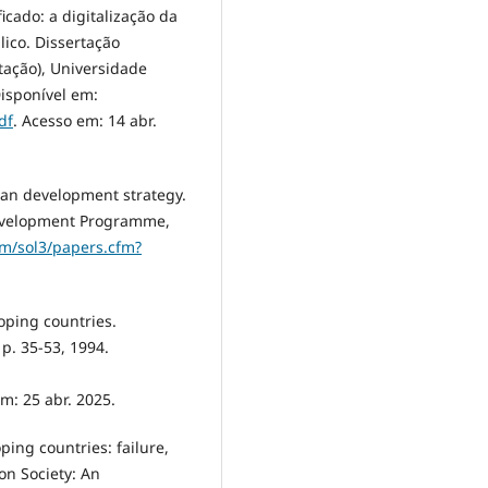
icado: a digitalização da
ico. Dissertação
ação), Universidade
Disponível em:
df
. Acesso em: 14 abr.
man development strategy.
Development Programme,
om/sol3/papers.cfm?
loping countries.
 p. 35-53, 1994.
: 25 abr. 2025.
ing countries: failure,
on Society: An