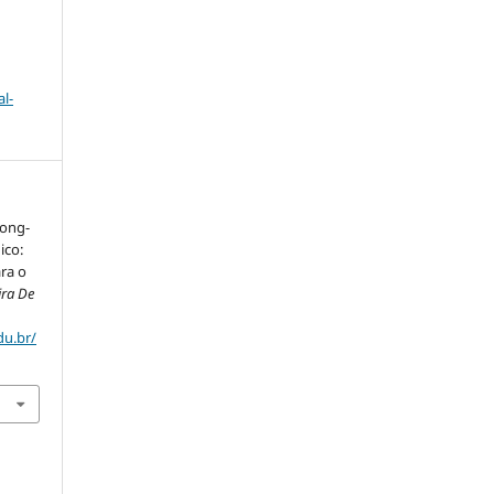
l-
long-
ico:
ra o
ira De
du.br/