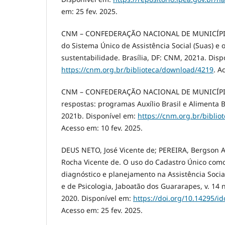
em: 25 fev. 2025.
CNM – CONFEDERAÇÃO NACIONAL DE MUNICÍPIO
do Sistema Único de Assistência Social (Suas) e o
sustentabilidade. Brasília, DF: CNM, 2021a. Disp
https://cnm.org.br/biblioteca/download/4219
. A
CNM – CONFEDERAÇÃO NACIONAL DE MUNICÍPIO
respostas: programas Auxílio Brasil e Alimenta Br
2021b. Disponível em:
https://cnm.org.br/bibli
Acesso em: 10 fev. 2025.
DEUS NETO, José Vicente de; PEREIRA, Bergson A
Rocha Vicente de. O uso do Cadastro Único com
diagnóstico e planejamento na Assistência Social
e de Psicologia, Jaboatão dos Guararapes, v. 14 n
2020. Disponível em:
https://doi.org/10.14295/id
Acesso em: 25 fev. 2025.