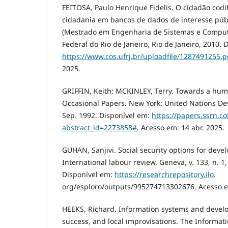
FEITOSA, Paulo Henrique Fidelis. O cidadão codif
cidadania em bancos de dados de interesse públ
(Mestrado em Engenharia de Sistemas e Comput
Federal do Rio de Janeiro, Rio de Janeiro, 2010. 
https://www.cos.ufrj.br/uploadfile/1287491255.p
2025.
GRIFFIN, Keith; MCKINLEY, Terry. Towards a hu
Occasional Papers. New York: United Nations 
Sep. 1992. Disponível em:
https://papers.ssrn.c
abstract_id=2273858#
. Acesso em: 14 abr. 2025.
GUHAN, Sanjivi. Social security options for deve
International labour review, Geneva, v. 133, n. 1,
Disponível em:
https://researchrepository.ilo
.
org/esploro/outputs/995274713302676. Acesso em
HEEKS, Richard. Information systems and develop
success, and local improvisations. The Informati