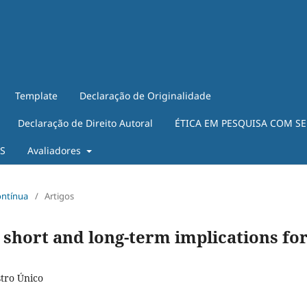
Template
Declaração de Originalidade
Declaração de Direito Autoral
ÉTICA EM PESQUISA COM S
ES
Avaliadores
ontínua
/
Artigos
short and long-term implications fo
stro Único