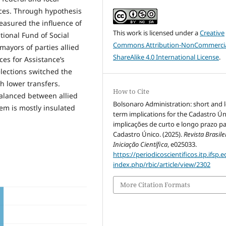
rces. Through hypothesis
easured the influence of
This work is licensed under a
Creative
tional Fund of Social
Commons Attribution-NonCommercia
 mayors of parties allied
ShareAlike 4.0 International License
.
es for Assistance’s
lections switched the
h lower transfers.
How to Cite
balanced between allied
Bolsonaro Administration: short and 
em is mostly insulated
term implications for the Cadastro Ún
implicações de curto e longo prazo pa
Cadastro Único. (2025).
Revista Brasile
Iniciação Científica
, e025033.
https://periodicoscientificos.itp.ifsp.e
index.php/rbic/article/view/2302
More Citation Formats