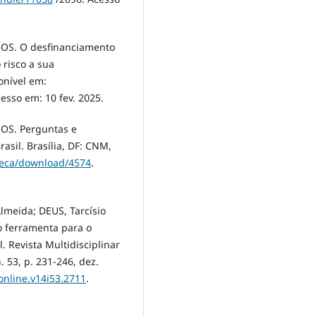
S. O desfinanciamento
 risco a sua
onível em:
cesso em: 10 fev. 2025.
S. Perguntas e
asil. Brasília, DF: CNM,
oteca/download/4574
.
lmeida; DEUS, Tarcísio
o ferramenta para o
. Revista Multidisciplinar
. 53, p. 231-246, dez.
online.v14i53.2711
.