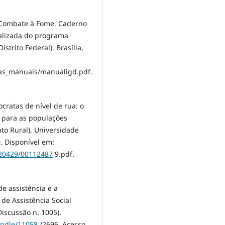
e Combate à Fome. Caderno
alizada do programa
strito Federal). Brasília,
g
ias_manuais/manualigd.pdf.
cratas de nível de rua: o
l para as populações
to Rural), Universidade
. Disponível em:
220429/00112487
9.pdf.
e assistência e a
 de Assistência Social
Discussão n. 1005).
handle/11058
/2696. Acesso