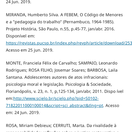
24 Jun. 2019.
MIRANDA, Humberto Silva. A FEBEM, O Código de Menores
e a "pedagogia do trabalho" (Pernambuco, 1964-1985).
Projeto História, São Paulo, n.55, p.45-77, jan/abr. 2016.
Disponível em:
https://revistas.pucsp.br/index.php/revph/article/download/25
Acesso em 25 jun. 2019.
MONTE, Franciela Félix de Carvalho; SAMPAIO, Leonardo
Rodrigues; ROSA FILHO, Josemar Soares; BARBOSA, Laila
Santana. Adolescentes autores de atos infracionais:
psicologia moral e legislação. Psicologia & Sociedade,
Florianópolis, v. 23, n. 1, p,125-134, jan/abr, 2011. Dispo ível
em:
http://www.scielo.br/scielo.php?pid=S0102-
71822011000100014&script=sci_abstract&tlng=pt
. Acesso
em: 24 Jun. 2019.
ROSA, Miriam Debieux; CERRUTI, Marta. Da rivalidade à