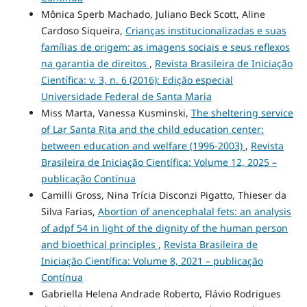
Mônica Sperb Machado, Juliano Beck Scott, Aline
Cardoso Siqueira,
Crianças institucionalizadas e suas
famílias de origem: as imagens sociais e seus reflexos
na garantia de direitos
,
Revista Brasileira de Iniciação
Científica: v. 3, n. 6 (2016): Edição especial
Universidade Federal de Santa Maria
Miss Marta, Vanessa Kusminski,
The sheltering service
of Lar Santa Rita and the child education center:
between education and welfare (1996-2003)
,
Revista
Brasileira de Iniciação Científica: Volume 12, 2025 –
publicação Contínua
Camilli Gross, Nina Trícia Disconzi Pigatto, Thieser da
Silva Farias,
Abortion of anencephalal fets: an analysis
of adpf 54 in light of the dignity of the human person
and bioethical principles
,
Revista Brasileira de
Iniciação Científica: Volume 8, 2021 – publicação
Contínua
Gabriella Helena Andrade Roberto, Flávio Rodrigues