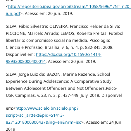
<
http://repositorio.ipea.gov.br/bitstream/11058/5696/1/NT_n20
jun.pdf
>. Acesso em: 20 jun. 2019.
SILVA, Fábio Silvestre; OLIVEIRA, Francisco Helder da Silva;
PICCIONE, Marcelo Arruda; LEMOS, Roberta Freitas. Futebol
libertário: compromisso social na medida. Psicologia:
Ciência e Profissão, Brasília, v. 6, n. 4, p. 832-845. 2008.
Disponível em:
https://dx.doi.org/10.1590/S1414-
98932008000400014
. Acesso em: 20 jun. 2019.
SILVA, Jorge Luiz da; BAZON, Marina Rezende. School
Experience During Adolescence: A Comparative Study
Between Adolescent Offenders and Not Offenders.Psico-
USF, Campinas, v. 23, n. 3, p. 437-449, July, 2018. Disponível
em:<
http://www.scielo.br/scielo.php?
script=sci_arttext&pid=S1413-
82712018000300437&lng=en&nrm=iso
>. Acesso em: 24 Jun.
2019