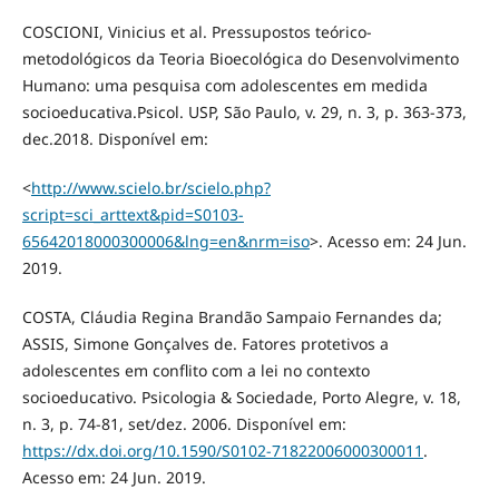
COSCIONI, Vinicius et al. Pressupostos teórico-
metodológicos da Teoria Bioecológica do Desenvolvimento
Humano: uma pesquisa com adolescentes em medida
socioeducativa.Psicol. USP, São Paulo, v. 29, n. 3, p. 363-373,
dec.2018. Disponível em:
<
http://www.scielo.br/scielo.php?
script=sci_arttext&pid=S0103-
65642018000300006&lng=en&nrm=iso
>. Acesso em: 24 Jun.
2019.
COSTA, Cláudia Regina Brandão Sampaio Fernandes da;
ASSIS, Simone Gonçalves de. Fatores protetivos a
adolescentes em conflito com a lei no contexto
socioeducativo. Psicologia & Sociedade, Porto Alegre, v. 18,
n. 3, p. 74-81, set/dez. 2006. Disponível em:
https://dx.doi.org/10.1590/S0102-71822006000300011
.
Acesso em: 24 Jun. 2019.