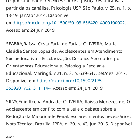
responsabilidade: reflexões sobre a justiça restaurativa a
partir da psicanálise. Psicologia USP, São Paulo, v. 25, n. 1, p.
13-19, jan/abr.2014. Disponível
em:
https://dx.doi.org/10.1590/S0103-65642014000100002
.
Acesso em: 24 Jun.2019.
SEABRA,Raíssa Costa Faria de Farias; OLIVEIRA, Maria
Claúdia Santos Lopes de. Adolescentes em Atendimento
Socioeducativo e Escolarização: Desafios Apontados por
Orientadores Educacionais. Psicologia Escolar e
Educacional, Maringá, v.21, n. 3, p. 639-647, set/dez. 2017.
Disponível em:
https://dx.doi.org/10.1590/2175-
353920170213111144
. Acesso em: 24 Jun. 2019.
SILVA,Enid Rocha Andrade; OLIVEIRA, Raissa Menezes de. O
Adolescente em conflito com a Lei e o debate sobre a
Redução da Maioridade Penal: esclarecimentos necessários.
Nota Técnica. Brasília: IPEA, n. 20, p. 43, jun 2015. Disponível
em: