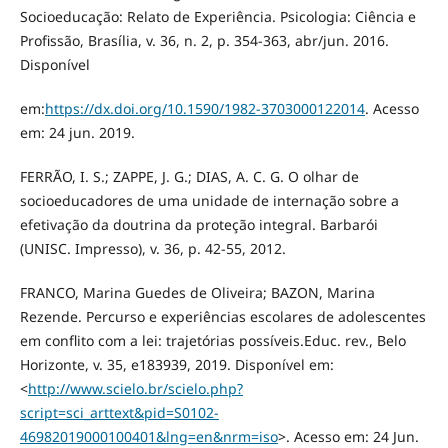
Socioeducação: Relato de Experiência. Psicologia: Ciência e
Profissão, Brasília, v. 36, n. 2, p. 354-363, abr/jun. 2016.
Disponível
em:
https://dx.doi.org/10.1590/1982-3703000122014
. Acesso
em: 24 jun. 2019.
FERRÃO, I. S.; ZAPPE, J. G.; DIAS, A. C. G. O olhar de
socioeducadores de uma unidade de internação sobre a
efetivação da doutrina da proteção integral. Barbarói
(UNISC. Impresso), v. 36, p. 42-55, 2012.
FRANCO, Marina Guedes de Oliveira; BAZON, Marina
Rezende. Percurso e experiências escolares de adolescentes
em conflito com a lei: trajetórias possíveis.Educ. rev., Belo
Horizonte, v. 35, e183939, 2019. Disponível em:
<
http://www.scielo.br/scielo.php?
script=sci_arttext&pid=S0102-
46982019000100401&lng=en&nrm=iso
>. Acesso em: 24 Jun.