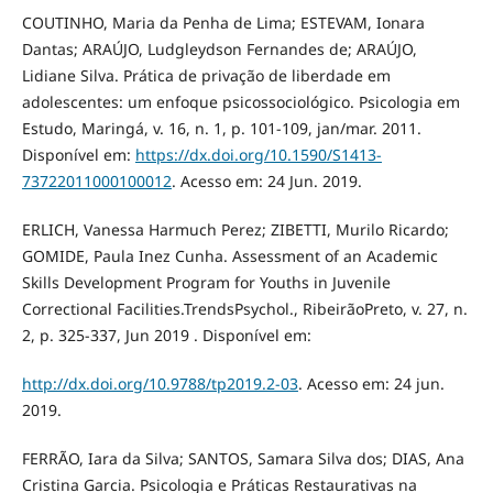
COUTINHO, Maria da Penha de Lima; ESTEVAM, Ionara
Dantas; ARAÚJO, Ludgleydson Fernandes de; ARAÚJO,
Lidiane Silva. Prática de privação de liberdade em
adolescentes: um enfoque psicossociológico. Psicologia em
Estudo, Maringá, v. 16, n. 1, p. 101-109, jan/mar. 2011.
Disponível em:
https://dx.doi.org/10.1590/S1413-
73722011000100012
. Acesso em: 24 Jun. 2019.
ERLICH, Vanessa Harmuch Perez; ZIBETTI, Murilo Ricardo;
GOMIDE, Paula Inez Cunha. Assessment of an Academic
Skills Development Program for Youths in Juvenile
Correctional Facilities.TrendsPsychol., RibeirãoPreto, v. 27, n.
2, p. 325-337, Jun 2019 . Disponível em:
http://dx.doi.org/10.9788/tp2019.2-03
. Acesso em: 24 jun.
2019.
FERRÃO, Iara da Silva; SANTOS, Samara Silva dos; DIAS, Ana
Cristina Garcia. Psicologia e Práticas Restaurativas na