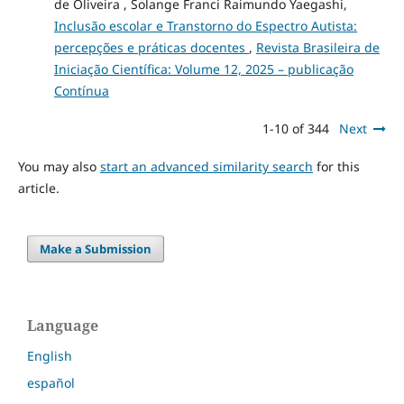
de Oliveira , Solange Franci Raimundo Yaegashi,
Inclusão escolar e Transtorno do Espectro Autista:
percepções e práticas docentes
,
Revista Brasileira de
Iniciação Científica: Volume 12, 2025 – publicação
Contínua
1-10 of 344
Next
You may also
start an advanced similarity search
for this
article.
Make a Submission
Language
English
español