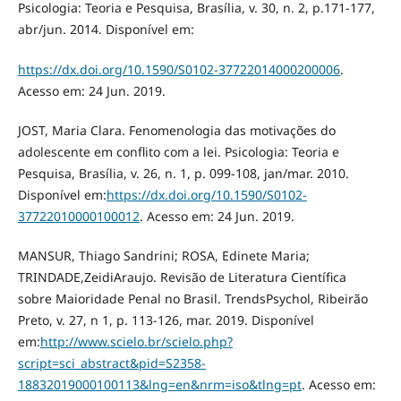
Psicologia: Teoria e Pesquisa, Brasília, v. 30, n. 2, p.171-177,
abr/jun. 2014. Disponível em:
https://dx.doi.org/10.1590/S0102-37722014000200006
.
Acesso em: 24 Jun. 2019.
JOST, Maria Clara. Fenomenologia das motivações do
adolescente em conflito com a lei. Psicologia: Teoria e
Pesquisa, Brasília, v. 26, n. 1, p. 099-108, jan/mar. 2010.
Disponível em:
https://dx.doi.org/10.1590/S0102-
37722010000100012
. Acesso em: 24 Jun. 2019.
MANSUR, Thiago Sandrini; ROSA, Edinete Maria;
TRINDADE,ZeidiAraujo. Revisão de Literatura Científica
sobre Maioridade Penal no Brasil. TrendsPsychol, Ribeirão
Preto, v. 27, n 1, p. 113-126, mar. 2019. Disponível
em:
http://www.scielo.br/scielo.php?
script=sci_abstract&pid=S2358-
18832019000100113&lng=en&nrm=iso&tlng=pt
. Acesso em: