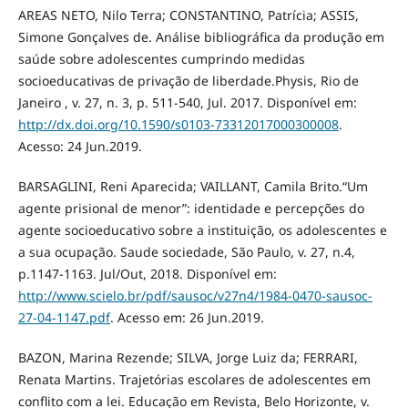
AREAS NETO, Nilo Terra; CONSTANTINO, Patrícia; ASSIS,
Simone Gonçalves de. Análise bibliográfica da produção em
saúde sobre adolescentes cumprindo medidas
socioeducativas de privação de liberdade.Physis, Rio de
Janeiro , v. 27, n. 3, p. 511-540, Jul. 2017. Disponível em:
http://dx.doi.org/10.1590/s0103-73312017000300008
.
Acesso: 24 Jun.2019.
BARSAGLINI, Reni Aparecida; VAILLANT, Camila Brito.“Um
agente prisional de menor”: identidade e percepções do
agente socioeducativo sobre a instituição, os adolescentes e
a sua ocupação. Saude sociedade, São Paulo, v. 27, n.4,
p.1147-1163. Jul/Out, 2018. Disponível em:
http://www.scielo.br/pdf/sausoc/v27n4/1984-0470-sausoc-
27-04-1147.pdf
. Acesso em: 26 Jun.2019.
BAZON, Marina Rezende; SILVA, Jorge Luiz da; FERRARI,
Renata Martins. Trajetórias escolares de adolescentes em
conflito com a lei. Educação em Revista, Belo Horizonte, v.