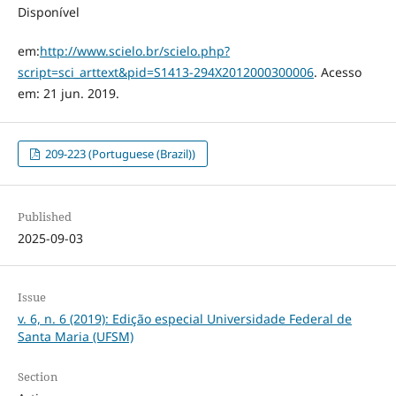
Disponível
em:
http://www.scielo.br/scielo.php?
script=sci_arttext&pid=S1413-294X2012000300006
. Acesso
em: 21 jun. 2019.
209-223 (Portuguese (Brazil))
Published
2025-09-03
Issue
v. 6, n. 6 (2019): Edição especial Universidade Federal de
Santa Maria (UFSM)
Section