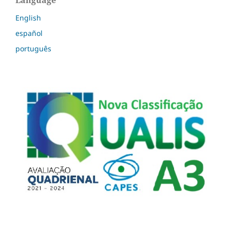
Language
English
español
português