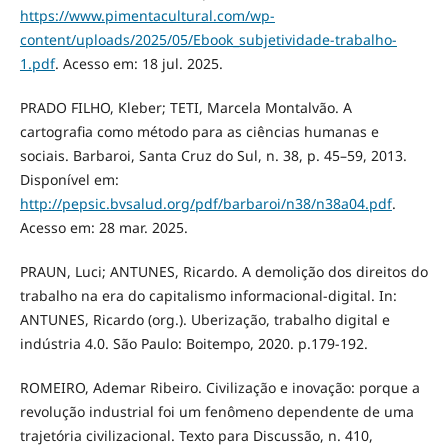
https://www.pimentacultural.com/wp-
content/uploads/2025/05/Ebook_subjetividade-trabalho-
1.pdf
. Acesso em: 18 jul. 2025.
PRADO FILHO, Kleber; TETI, Marcela Montalvão. A
cartografia como método para as ciências humanas e
sociais. Barbaroi, Santa Cruz do Sul, n. 38, p. 45–59, 2013.
Disponível em:
http://pepsic.bvsalud.org/pdf/barbaroi/n38/n38a04.pdf
.
Acesso em: 28 mar. 2025.
PRAUN, Luci; ANTUNES, Ricardo. A demolição dos direitos do
trabalho na era do capitalismo informacional-digital. In:
ANTUNES, Ricardo (org.). Uberização, trabalho digital e
indústria 4.0. São Paulo: Boitempo, 2020. p.179-192.
ROMEIRO, Ademar Ribeiro. Civilização e inovação: porque a
revolução industrial foi um fenômeno dependente de uma
trajetória civilizacional. Texto para Discussão, n. 410,