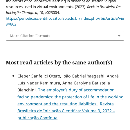
Indicators of collaborative learning in distance education: digital
resources used in virtual environments. (2023).
Revista Brasileira De
Iniciação Científica
,
10
, e023004.
https://periodicoscientificos.itp.ifsp.edu.br/index.php/rbic/article/vie
w/862
More Citation Formats
Most read articles by the same author(s)
Cleber Sanfelici Otero, João Gabriel Yaegashi, André
Luís Nader Kamimura, Anna Carolyne Batistella
Bianchini,
The employer’s duty of accommodation
facing pandemics: the protection of life in the working
environment and the resulting liabilities
,
Revista
Brasileira de Iniciação Científica: Volume 9, 2022 –
publicação Contínua