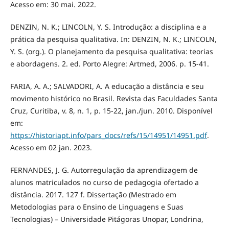
Acesso em: 30 mai. 2022.
DENZIN, N. K.; LINCOLN, Y. S. Introdução: a disciplina e a
prática da pesquisa qualitativa. In: DENZIN, N. K.; LINCOLN,
Y. S. (org.). O planejamento da pesquisa qualitativa: teorias
e abordagens. 2. ed. Porto Alegre: Artmed, 2006. p. 15-41.
FARIA, A. A.; SALVADORI, A. A educação a distância e seu
movimento histórico no Brasil. Revista das Faculdades Santa
Cruz, Curitiba, v. 8, n. 1, p. 15-22, jan./jun. 2010. Disponível
em:
https://historiapt.info/pars_docs/refs/15/14951/14951.pdf
.
Acesso em 02 jan. 2023.
FERNANDES, J. G. Autorregulação da aprendizagem de
alunos matriculados no curso de pedagogia ofertado a
distância. 2017. 127 f. Dissertação (Mestrado em
Metodologias para o Ensino de Linguagens e Suas
Tecnologias) – Universidade Pitágoras Unopar, Londrina,