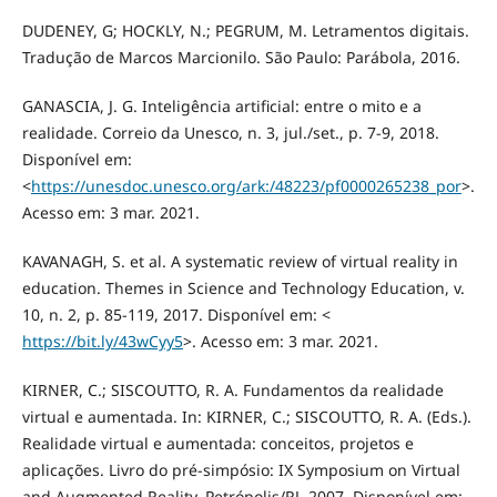
DUDENEY, G; HOCKLY, N.; PEGRUM, M. Letramentos digitais.
Tradução de Marcos Marcionilo. São Paulo: Parábola, 2016.
GANASCIA, J. G. Inteligência artificial: entre o mito e a
realidade. Correio da Unesco, n. 3, jul./set., p. 7-9, 2018.
Disponível em:
<
https://unesdoc.unesco.org/ark:/48223/pf0000265238_por
>.
Acesso em: 3 mar. 2021.
KAVANAGH, S. et al. A systematic review of virtual reality in
education. Themes in Science and Technology Education, v.
10, n. 2, p. 85-119, 2017. Disponível em: <
https://bit.ly/43wCyy5
>. Acesso em: 3 mar. 2021.
KIRNER, C.; SISCOUTTO, R. A. Fundamentos da realidade
virtual e aumentada. In: KIRNER, C.; SISCOUTTO, R. A. (Eds.).
Realidade virtual e aumentada: conceitos, projetos e
aplicações. Livro do pré-simpósio: IX Symposium on Virtual
and Augmented Reality. Petrópolis/RJ, 2007. Disponível em: