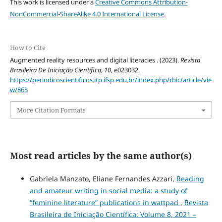
This work is licensed under a
Creative Commons Attribution-
NonCommercial-ShareAlike 4.0 International License
.
How to Cite
Augmented reality resources and digital literacies . (2023).
Revista
Brasileira De Iniciação Científica
,
10
, e023032.
https://periodicoscientificos.itp.ifsp.edu.br/index.php/rbic/article/vie
w/865
More Citation Formats
Most read articles by the same author(s)
Gabriela Manzato, Eliane Fernandes Azzari,
Reading
and amateur writing in social media: a study of
“feminine literature” publications in wattpad
,
Revista
Brasileira de Iniciação Científica: Volume 8, 2021 –