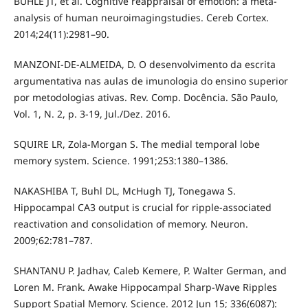
BUHLE JT, et al. Cognitive reappraisal of emotion: a meta-
analysis of human neuroimagingstudies. Cereb Cortex.
2014;24(11):2981–90.
MANZONI-DE-ALMEIDA, D. O desenvolvimento da escrita
argumentativa nas aulas de imunologia do ensino superior
por metodologias ativas. Rev. Comp. Docência. São Paulo,
Vol. 1, N. 2, p. 3-19, Jul./Dez. 2016.
SQUIRE LR, Zola-Morgan S. The medial temporal lobe
memory system. Science. 1991;253:1380–1386.
NAKASHIBA T, Buhl DL, McHugh TJ, Tonegawa S.
Hippocampal CA3 output is crucial for ripple-associated
reactivation and consolidation of memory. Neuron.
2009;62:781–787.
SHANTANU P. Jadhav, Caleb Kemere, P. Walter German, and
Loren M. Frank. Awake Hippocampal Sharp-Wave Ripples
Support Spatial Memory. Science. 2012 Jun 15; 336(6087):