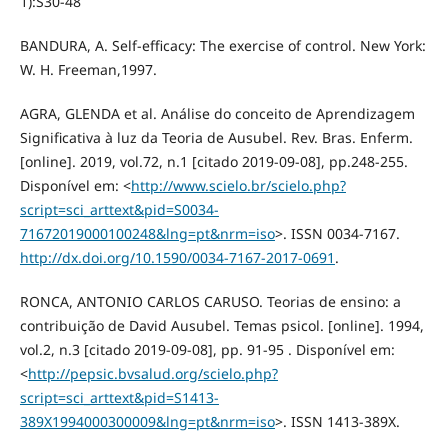
1):S30-48
BANDURA, A. Self-efficacy: The exercise of control. New York:
W. H. Freeman,1997.
AGRA, GLENDA et al. Análise do conceito de Aprendizagem
Significativa à luz da Teoria de Ausubel. Rev. Bras. Enferm.
[online]. 2019, vol.72, n.1 [citado 2019-09-08], pp.248-255.
Disponível em: <
http://www.scielo.br/scielo.php?
script=sci_arttext&pid=S0034-
71672019000100248&lng=pt&nrm=iso
>. ISSN 0034-7167.
http://dx.doi.org/10.1590/0034-7167-2017-0691
.
RONCA, ANTONIO CARLOS CARUSO. Teorias de ensino: a
contribuição de David Ausubel. Temas psicol. [online]. 1994,
vol.2, n.3 [citado 2019-09-08], pp. 91-95 . Disponível em:
<
http://pepsic.bvsalud.org/scielo.php?
script=sci_arttext&pid=S1413-
389X1994000300009&lng=pt&nrm=iso
>. ISSN 1413-389X.