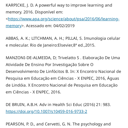
KARPICKE, J. D. A powerful way to improve learning and
memory. 2016. Disponível em:
<
https://www.apa.org/science/about/psa/2016/06/learning-
memory
>. Acessado em: 04/02/2019
ABBAS, A. K.; LITCHMAN, A. H.; PILLAI, S. Imunologia celular
e molecular. Rio de Janeiro:Elsevier,8ª ed.,2015.
MANZONI-DE-ALMEIDA, D; Trivelatto S . Elaboração De Uma
Atividade De Ensino Por Investigação Sobre O
Desenvolvimento De Linfócitos B. In: X Encontro Nacional de
Pesquisa em Educação em Ciências - X ENPEC, 2016, Águas
de Lindóia. X Encontro Nacional de Pesquisa em Educação
em Ciências - X ENPEC, 2016.
DE BRUIN, A.B.H. Adv in Health Sci Educ (2016) 21: 983.
https://doi.org/10.1007/s10459-016-9733-2
PEARSON, P. D., and Cervetti, G. N. The psychology and