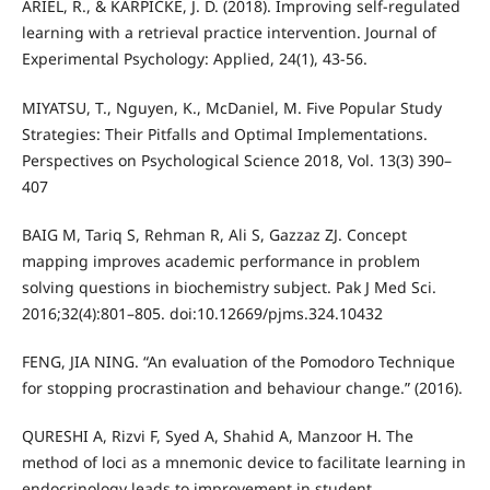
ARIEL, R., & KARPICKE, J. D. (2018). Improving self-regulated
learning with a retrieval practice intervention. Journal of
Experimental Psychology: Applied, 24(1), 43-56.
MIYATSU, T., Nguyen, K., McDaniel, M. Five Popular Study
Strategies: Their Pitfalls and Optimal Implementations.
Perspectives on Psychological Science 2018, Vol. 13(3) 390–
407
BAIG M, Tariq S, Rehman R, Ali S, Gazzaz ZJ. Concept
mapping improves academic performance in problem
solving questions in biochemistry subject. Pak J Med Sci.
2016;32(4):801–805. doi:10.12669/pjms.324.10432
FENG, JIA NING. “An evaluation of the Pomodoro Technique
for stopping procrastination and behaviour change.” (2016).
QURESHI A, Rizvi F, Syed A, Shahid A, Manzoor H. The
method of loci as a mnemonic device to facilitate learning in
endocrinology leads to improvement in student