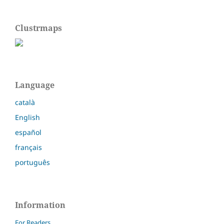
Clustrmaps
Language
català
English
español
français
português
Information
For Readers