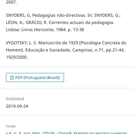
2007.
SNYDERS, G. Pedagogias não-directivas. In: SNYDERS, G.;
LÉON, A.; GRÁCIO, R. Correntes actuais da pedagogia.
Lisboa: Livros Horizonte, 1984. p. 13-38
VYGOTSKY, L. S. Manuscrito de 1929 [Psicologia Concreta do
Homem]. Educação e Sociedade, Campinas, n.71, pp.21-44,
1929/2000.
PDF (Portuguese (Brazil))
Published
2019-09-24
Issue
v.4, n. 4, out./dez. (2019) - Dossiê: Freinet no ensino superior