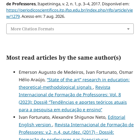
de Professores
, Itapetininga, v. 2, n. 1, p. 3–4, 2017. Disponível em:
https://periodicoscientificos.itp.ifsp.edu.br/index.php/rifp/article/vie
w/1279
. Acesso em: 7 aug. 2026.
More Citation Formats
Most read articles by the same author(s)
Emerson Augusto de Medeiros, Ivan Fortunato, Osmar
Hélio Araújo,
“State of the art” research in education:
theoretical-methodological signals
,
Revista
Internacional de Formação de Professores: Vol. 8
(2023): Dossiê “Tendências e aportes teóricos atuais
para a pesquisa em educação e ensino”
Ivan Fortunato, Alexandre Shigunov Neto,
Editorial
English version
,
Revista Internacional de Formação de
Professores: v.2, n.4, out./dez. (2017) - Dossiê:
Formação de professores nas licenciaturas