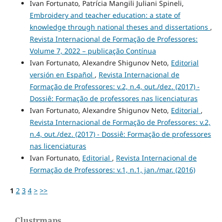
Ivan Fortunato, Patrícia Mangili Juliani Spineli,
Embroidery and teacher education: a state of
knowledge through national theses and dissertations
,
Revista Internacional de Formação de Professores:
Volume 7, 2022 – publicação Contínua
Ivan Fortunato, Alexandre Shigunov Neto,
Editorial
versión en Español
,
Revista Internacional de
Formação de Professores: v.2, n.4, out./dez. (2017) -
Dossiê: Formação de professores nas licenciaturas
Ivan Fortunato, Alexandre Shigunov Neto,
Editorial
,
Revista Internacional de Formação de Professores: v.2,
n.4, out./dez. (2017) - Dossiê: Formação de professores
nas licenciaturas
Ivan Fortunato,
Editorial
,
Revista Internacional de
Formação de Professores: v.1, n.1, jan./mar. (2016)
1
2
3
4
>
>>
Clustrmaps