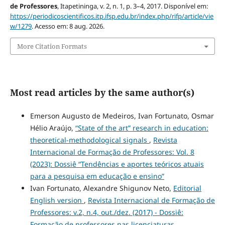
de Professores
, Itapetininga, v. 2, n. 1, p. 3–4, 2017. Disponível em:
https://periodicoscientificos.itp.ifsp.edu.br/index.php/rifp/article/vie
w/1279
. Acesso em: 8 aug. 2026.
More Citation Formats
Most read articles by the same author(s)
Emerson Augusto de Medeiros, Ivan Fortunato, Osmar
Hélio Araújo,
“State of the art” research in education:
theoretical-methodological signals
,
Revista
Internacional de Formação de Professores: Vol. 8
(2023): Dossiê “Tendências e aportes teóricos atuais
para a pesquisa em educação e ensino”
Ivan Fortunato, Alexandre Shigunov Neto,
Editorial
English version
,
Revista Internacional de Formação de
Professores: v.2, n.4, out./dez. (2017) - Dossiê:
Formação de professores nas licenciaturas