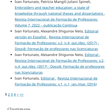
Ivan Fortunato, Patrícia Mangili Juliani Spineli,
Embroidery and teacher education: a state of
knowledge through national theses and dissertations
,
Revista Internacional de Formação de Professores:
Volume 7, 2022 – publicação Contínua
Ivan Fortunato, Alexandre Shigunov Neto,
Editorial
versión en Español
,
Revista Internacional de
Formação de Professores: v.2, n.4, out./dez. (2017) -
Dossiê: Formação de professores nas licenciaturas
Ivan Fortunato, Alexandre Shigunov Neto,
Editorial
,
Revista Internacional de Formação de Professores: v.2,
n.4, out./dez. (2017) - Dossiê: Formação de professores
nas licenciaturas
Ivan Fortunato,
Editorial
,
Revista Internacional de
Formação de Professores: v.1, n.1, jan./mar. (2016)
1
2
3
4
>
>>
Clustrmaps