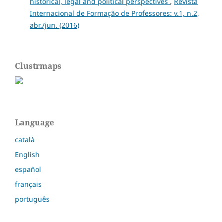
historical, legal and political perspectives
,
Revista
Internacional de Formação de Professores: v.1, n.2,
abr./jun. (2016)
Clustrmaps
Language
català
English
español
français
português