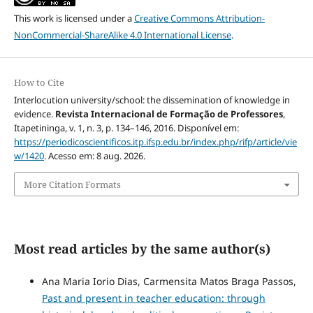
This work is licensed under a
Creative Commons Attribution-
NonCommercial-ShareAlike 4.0 International License
.
How to Cite
Interlocution university/school: the dissemination of knowledge in
evidence.
Revista Internacional de Formação de Professores
,
Itapetininga, v. 1, n. 3, p. 134–146, 2016. Disponível em:
https://periodicoscientificos.itp.ifsp.edu.br/index.php/rifp/article/vie
w/1420
. Acesso em: 8 aug. 2026.
More Citation Formats
Most read articles by the same author(s)
Ana Maria Iorio Dias, Carmensita Matos Braga Passos,
Past and present in teacher education: through