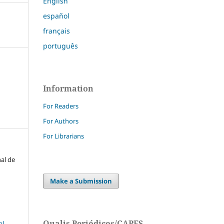
English
español
français
português
Information
For Readers
For Authors
For Librarians
nal de
Make a Submission
Qualis Periódicos/CAPES
l-