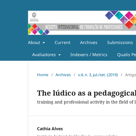
About
Current
Archives
Submissions
Avaliadores
Indexers / Metrics
Qualis P
Home
/
Archives
/
v.4, n. 3, jul./set. (2019)
/
Artig
The lúdico as a pedagogica
training and professional activity in the field of 
Cathia Alves