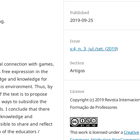
Published
2019-09-25
ng.
Issue
v.4, n. 3, jul./set. (2019)
Section
cal connection with games,
Artigos
 free expression in the
ledge and knowledge for
his environment. Thus, by
License
f the text is to propose
Copyright (c) 2019 Revista Internacio
 ways to subsidize the
Formação de Professores
s. I conclude that there
he knowledge and
sible to share and reflect
 of the educators /
This work is licensed under a
Creative
Commons Attribution-NonCommercia