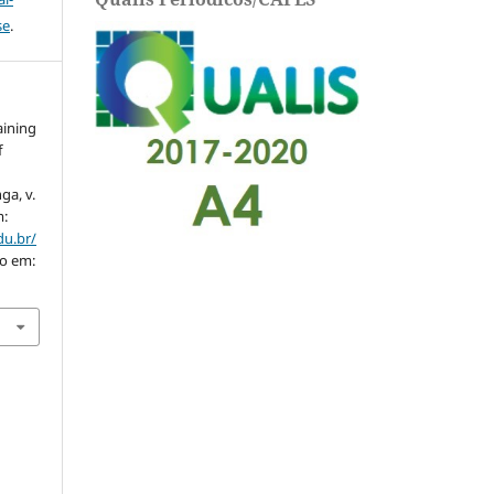
se
.
aining
f
nga, v.
m:
du.br/
so em: