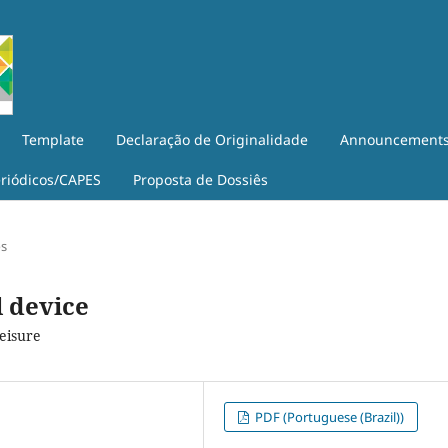
Template
Declaração de Originalidade
Announcement
eriódicos/CAPES
Proposta de Dossiês
os
l device
leisure
PDF (Portuguese (Brazil))