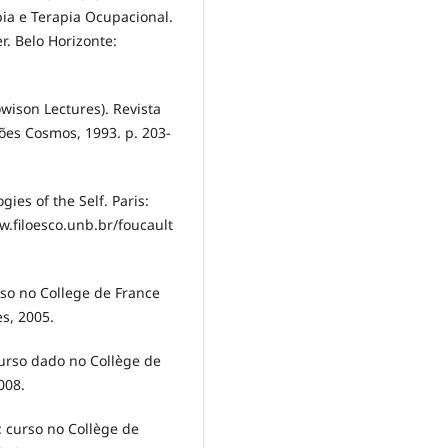
pia e Terapia Ocupacional.
. Belo Horizonte:
wison Lectures). Revista
ões Cosmos, 1993. p. 203-
gies of the Self. Paris:
w.filoesco.unb.br/foucault
so no College de France
es, 2005.
urso dado no Collège de
008.
: curso no Collège de