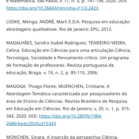
e Matemática, São Paulo, v. 11, n. 3, p. 141-158, 2020. DOI:
https://doi.org/10.26843/rencima.v11i3.2423
LÜDKE, Menga; ANDRÉ, Marli E.D.A. Pesquisa em educação:
abordagens qualitativas. Rio de Janeiro: EPU, 2013.
MAGALHÃES, Sandra Isabel Rodrigues; TENREIRO-VIEIRA,
Celina. Educação em Ciências para uma articulação Ciência,
Tecnologia, Sociedade e Pensamento crítico. Um programa
de formação de professores. Revista portuguesa de
educação, Braga, v. 19, n. 2, p. 85-110, 2006.
MAGOGA, Thiago Flores; MUENCHEN, Cristiane. A
Abordagem Temática caracterizada por pesquisadores da
área de Ensino de Ciências. Revista Brasileira de Pesquisa
em Educação em Ciências, Rio de Janeiro, v, 20, n. 1, p. 315-
343, 2020. DOI:
https://doi.org/10.28976/1984-
2686rbpec2020u315343
MÜNCHEN, Sinara. A inserção da perspectiva Ciência-