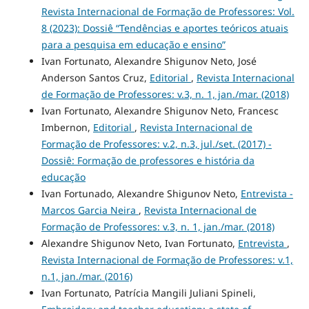
Revista Internacional de Formação de Professores: Vol.
8 (2023): Dossiê “Tendências e aportes teóricos atuais
para a pesquisa em educação e ensino”
Ivan Fortunato, Alexandre Shigunov Neto, José
Anderson Santos Cruz,
Editorial
,
Revista Internacional
de Formação de Professores: v.3, n. 1, jan./mar. (2018)
Ivan Fortunato, Alexandre Shigunov Neto, Francesc
Imbernon,
Editorial
,
Revista Internacional de
Formação de Professores: v.2, n.3, jul./set. (2017) -
Dossiê: Formação de professores e história da
educação
Ivan Fortunado, Alexandre Shigunov Neto,
Entrevista -
Marcos Garcia Neira
,
Revista Internacional de
Formação de Professores: v.3, n. 1, jan./mar. (2018)
Alexandre Shigunov Neto, Ivan Fortunato,
Entrevista
,
Revista Internacional de Formação de Professores: v.1,
n.1, jan./mar. (2016)
Ivan Fortunato, Patrícia Mangili Juliani Spineli,