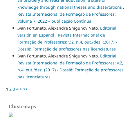
Embroidery and teacher education: a state of
knowledge through national theses and dissertations
,
Revista Internacional de Formação de Professores:
Volume 7, 2022 – publicação Contínua
Ivan Fortunato, Alexandre Shigunov Neto,
Editorial
versión en Español
,
Revista Internacional de
Formação de Professores: v.2, n.4, out./dez. (2017) -
Dossiê: Formação de professores nas licenciaturas
Ivan Fortunato, Alexandre Shigunov Neto,
Editorial
,
Revista Internacional de Formação de Professores: v.2,
n.4, out./dez. (2017) - Dossiê: Formação de professores
nas licenciaturas
1
2
3
4
>
>>
Clustrmaps