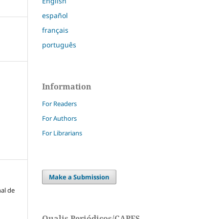
English
español
français
português
Information
For Readers
For Authors
For Librarians
Make a Submission
nal de
Qualis Periódicos/CAPES