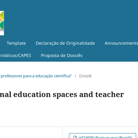
Template
Declaração de Originalidade
Announcement
eriódicos/CAPES
Proposta de Dossiês
 professores para a educação científica”
/
Dossiê
ormal education spaces and teacher
e024009 (Portuguese (Brazil))