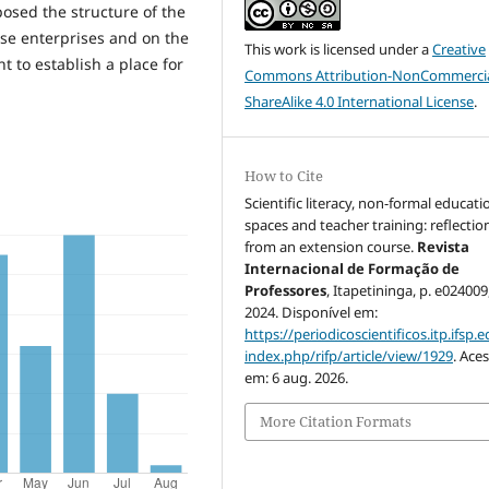
posed the structure of the
ese enterprises and on the
This work is licensed under a
Creative
t to establish a place for
Commons Attribution-NonCommercia
ShareAlike 4.0 International License
.
How to Cite
Scientific literacy, non-formal educati
spaces and teacher training: reflectio
from an extension course.
Revista
Internacional de Formação de
Professores
, Itapetininga, p. e024009
2024. Disponível em:
https://periodicoscientificos.itp.ifsp.e
index.php/rifp/article/view/1929
. Ace
em: 6 aug. 2026.
More Citation Formats