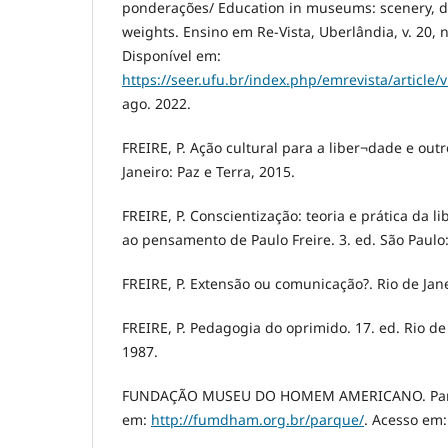
ponderações/ Education in museums: scenery,
weights. Ensino em Re-Vista, Uberlândia, v. 20, n.
Disponível em:
https://seer.ufu.br/index.php/emrevista/article/
ago. 2022.
FREIRE, P. Ação cultural para a liber¬dade e outro
Janeiro: Paz e Terra, 2015.
FREIRE, P. Conscientização: teoria e prática da 
ao pensamento de Paulo Freire. 3. ed. São Paulo
FREIRE, P. Extensão ou comunicação?. Rio de Jane
FREIRE, P. Pedagogia do oprimido. 17. ed. Rio de 
1987.
FUNDAÇÃO MUSEU DO HOMEM AMERICANO. Parqu
em:
http://fumdham.org.br/parque/
. Acesso em: