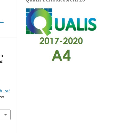
l-
on
ns
,
du.br/
sso