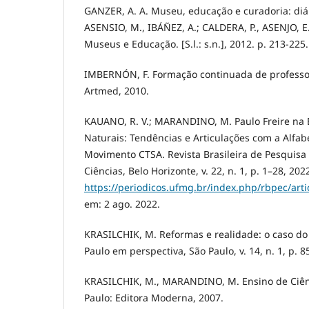
GANZER, A. A. Museu, educação e curadoria: diál
ASENSIO, M., IBÁÑEZ, A.; CALDERA, P., ASENJO, E.;
Museus e Educação. [S.l.: s.n.], 2012. p. 213-225.
IMBERNÓN, F. Formação continuada de professor
Artmed, 2010.
KAUANO, R. V.; MARANDINO, M. Paulo Freire na
Naturais: Tendências e Articulações com a Alfabe
Movimento CTSA. Revista Brasileira de Pesquis
Ciências, Belo Horizonte, v. 22, n. 1, p. 1–28, 20
https://periodicos.ufmg.br/index.php/rbpec/arti
em: 2 ago. 2022.
KRASILCHIK, M. Reformas e realidade: o caso do 
Paulo em perspectiva, São Paulo, v. 14, n. 1, p. 8
KRASILCHIK, M., MARANDINO, M. Ensino de Ciên
Paulo: Editora Moderna, 2007.