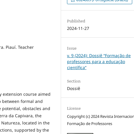
Published
2024-11-27
ra. Piauí. Teacher
Issue
v. 9 (2024): Dossiê “Formação de
professores para a educação
científica”
Section
Dossiê
ty extension course aimed
ip between formal and
 potential, obstacles and
License
erra da Capivara, the
Copyright (c) 2024 Revista Internacio
atureza, located in the
Formação de Professores
 actions, supported by the