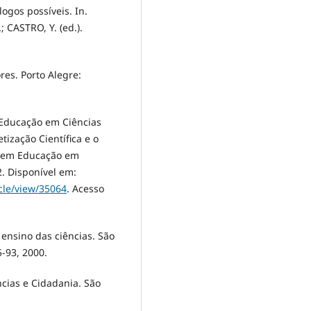
ogos possíveis. In.
 CASTRO, Y. (ed.).
es. Porto Alegre:
 Educação em Ciências
tização Científica e o
a em Educação em
22. Disponível em:
cle/view/35064
. Acesso
ensino das ciências. São
5-93, 2000.
cias e Cidadania. São