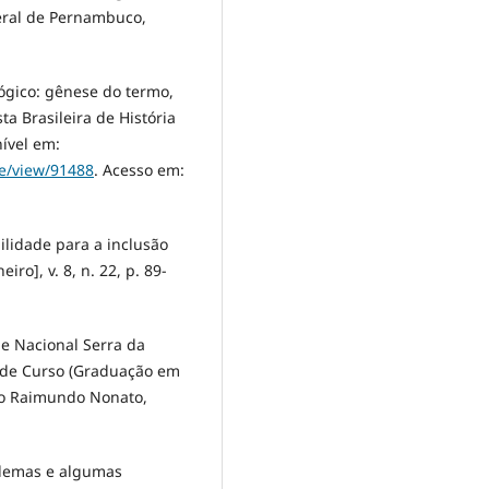
eral de Pernambuco,
ógico: gênese do termo,
a Brasileira de História
nível em:
le/view/91488
. Acesso em:
ilidade para a inclusão
iro], v. 8, n. 22, p. 89-
e Nacional Serra da
o de Curso (Graduação em
São Raimundo Nonato,
ilemas e algumas