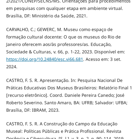
2/2021/CONEP/SECNS/MS. Orientações para procedimentos
em pesquisas com qualquer etapa em ambiente virtual.
Brasília, DF: Ministério da Saúde, 2021.
CARVALHO, C.; GEWERC, M. Museu como espaço de
formação cultural docente: O que os museus do Rio de
Janeiro oferecem aos/às professores/as. Educação,
Sociedade & Culturas, v. 66, p. 1-22, 2023. Disponível em:
https://doi.org/10.24840/esc.vi66.681
. Acesso em: 3 set.
2024.
CASTRO, F. S. R. Apresentação. In: Pesquisa Nacional De
Práticas Educativas Dos Museus Brasileiros: Relatório Final 1
[recurso eletrônico]. Coord. Daniele Pereira Canedo; José
Roberto Severino. Santo Amaro, BA: UFRB; Salvador: UFBA;
Brasília, DF: IBRAM, 2023.
CASTRO, F. S. R. A Construção do Campo da Educação
Museal: Políticas Públicas e Prática Profissional. Revista
Docência e Cibercultura, [S. l.], v. 3, n. 2, p. 90–114, 2019.