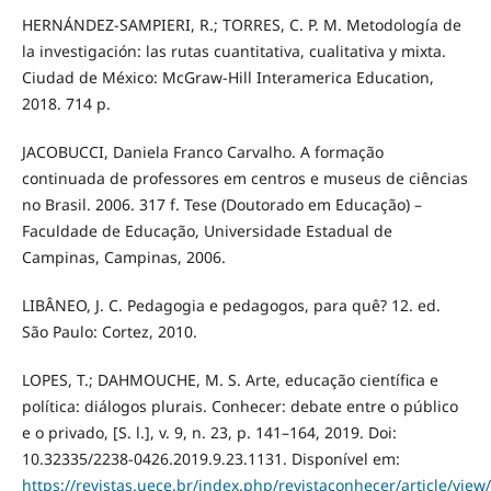
HERNÁNDEZ-SAMPIERI, R.; TORRES, C. P. M. Metodología de
la investigación: las rutas cuantitativa, cualitativa y mixta.
Ciudad de México: McGraw-Hill Interamerica Education,
2018. 714 p.
JACOBUCCI, Daniela Franco Carvalho. A formação
continuada de professores em centros e museus de ciências
no Brasil. 2006. 317 f. Tese (Doutorado em Educação) –
Faculdade de Educação, Universidade Estadual de
Campinas, Campinas, 2006.
LIBÂNEO, J. C. Pedagogia e pedagogos, para quê? 12. ed.
São Paulo: Cortez, 2010.
LOPES, T.; DAHMOUCHE, M. S. Arte, educação científica e
política: diálogos plurais. Conhecer: debate entre o público
e o privado, [S. l.], v. 9, n. 23, p. 141–164, 2019. Doi:
10.32335/2238-0426.2019.9.23.1131. Disponível em:
https://revistas.uece.br/index.php/revistaconhecer/article/view