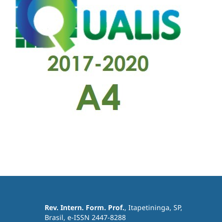
Rev. Intern. Form. Prof.
, Itapetininga, SP,
Brasil, e-ISSN 2447-8288