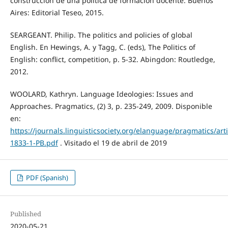
construcción de una política de formación docente. Buenos
Aires: Editorial Teseo, 2015.
SEARGEANT. Philip. The politics and policies of global
English. En Hewings, A. y Tagg, C. (eds), The Politics of
English: conflict, competition, p. 5-32. Abingdon: Routledge,
2012.
WOOLARD, Kathryn. Language Ideologies: Issues and
Approaches. Pragmatics, (2) 3, p. 235-249, 2009. Disponible
en:
https://journals.linguisticsociety.org/elanguage/pragmatics/ar
1833-1-PB.pdf
. Visitado el 19 de abril de 2019
PDF (Spanish)
Published
2020-05-21