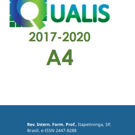
Rev. Intern. Form. Prof.
, Itapetininga, SP,
Brasil, e-ISSN 2447-8288