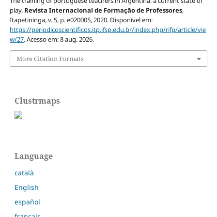
The training of portuguese teachers in Argentina: a current state of
play.
Revista Internacional de Formação de Professores
,
Itapetininga, v. 5, p. e020005, 2020. Disponível em:
https://periodicoscientificos.itp.ifsp.edu.br/index.php/rifp/article/vie
w/27
. Acesso em: 8 aug. 2026.
More Citation Formats
Clustrmaps
Language
català
English
español
français