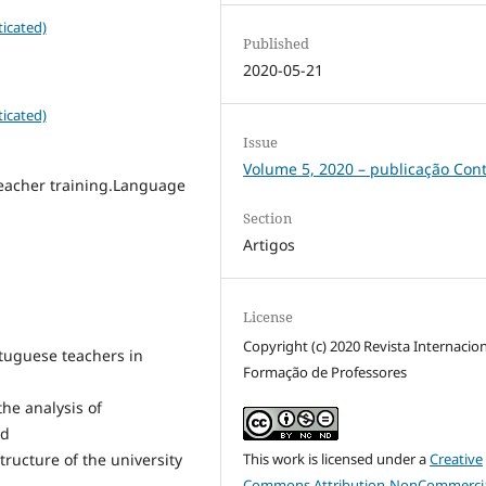
icated)
Published
2020-05-21
icated)
Issue
Volume 5, 2020 – publicação Con
teacher training.Language
Section
Artigos
License
Copyright (c) 2020 Revista Internacio
ortuguese teachers in
Formação de Professores
the analysis of
nd
tructure of the university
This work is licensed under a
Creative
Commons Attribution-NonCommercia