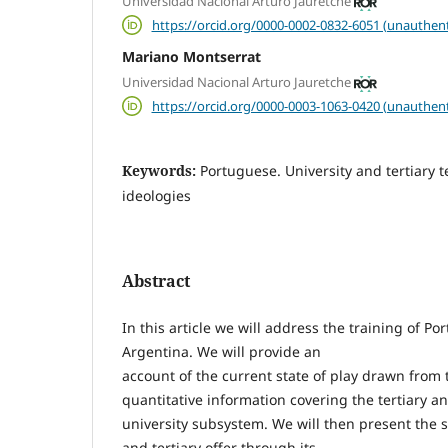
Universidad Nacional Arturo Jauretche
https://orcid.org/0000-0002-0832-6051 (unauthent
Mariano Montserrat
Universidad Nacional Arturo Jauretche
https://orcid.org/0000-0003-1063-0420 (unauthent
Keywords:
Portuguese. University and tertiary 
ideologies
Abstract
In this article we will address the training of P
Argentina. We will provide an
account of the current state of play drawn from 
quantitative information covering the tertiary a
university subsystem. We will then present the s
and tertiary offer through its