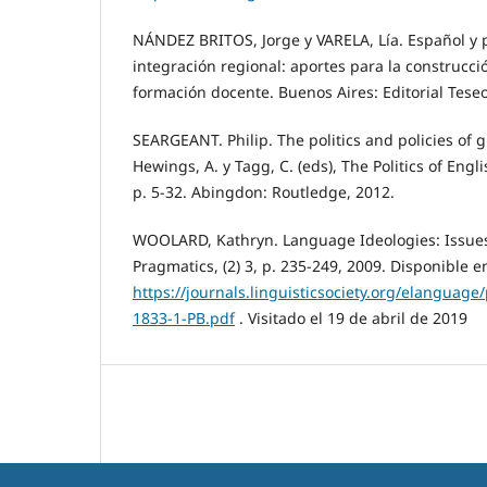
NÁNDEZ BRITOS, Jorge y VARELA, Lía. Español y 
integración regional: aportes para la construcci
formación docente. Buenos Aires: Editorial Teseo
SEARGEANT. Philip. The politics and policies of g
Hewings, A. y Tagg, C. (eds), The Politics of Engli
p. 5-32. Abingdon: Routledge, 2012.
WOOLARD, Kathryn. Language Ideologies: Issue
Pragmatics, (2) 3, p. 235-249, 2009. Disponible e
https://journals.linguisticsociety.org/elanguag
1833-1-PB.pdf
. Visitado el 19 de abril de 2019