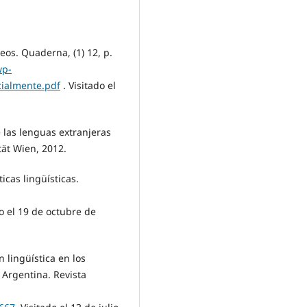
os. Quaderna, (1) 12, p.
wp-
cialmente.pdf
. Visitado el
e las lenguas extranjeras
tät Wien, 2012.
icas lingüísticas.
do el 19 de octubre de
 lingüística en los
 Argentina. Revista