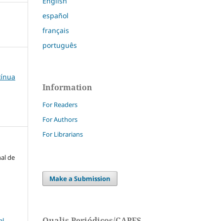
English
español
français
português
tínua
Information
For Readers
For Authors
For Librarians
nal de
Make a Submission
Qualis Periódicos/CAPES
l-