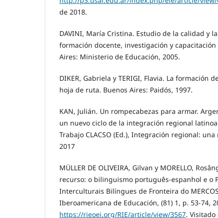
http://p3.usal.edu.ar/index.php/ele/article/view
de 2018.
DAVINI, María Cristina. Estudio de la calidad y l
formación docente, investigación y capacitació
Aires: Ministerio de Educación, 2005.
DIKER, Gabriela y TERIGI, Flavia. La formación d
hoja de ruta. Buenos Aires: Paidós, 1997.
KAN, Julián. Un rompecabezas para armar. Argenti
un nuevo ciclo de la integración regional latin
Trabajo CLACSO (Ed.), Integración regional: una m
2017
MÜLLER DE OLIVEIRA, Gilvan y MORELLO, Rosânge
recurso: o bilinguismo português-espanhol e o P
Interculturais Bilíngues de Fronteira do MERCOS
Iberoamericana de Educación, (81) 1, p. 53-74, 2
https://rieoei.org/RIE/article/view/3567
. Visitad