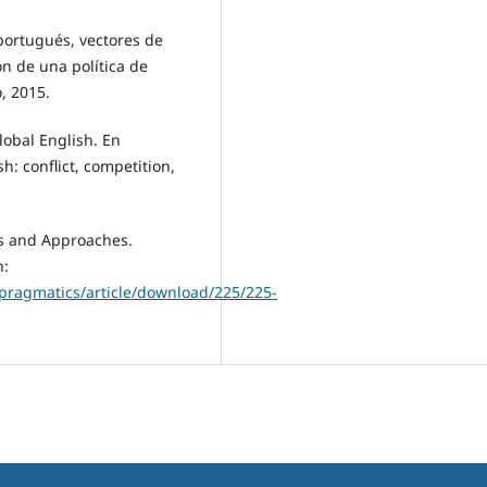
portugués, vectores de
ón de una política de
, 2015.
lobal English. En
sh: conflict, competition,
s and Approaches.
n:
e/pragmatics/article/download/225/225-