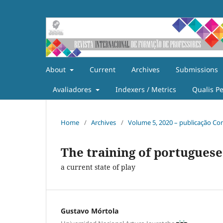
About
Current
Archives
Submissions
Avaliadores
Indexers / Metrics
Qualis P
Home
/
Archives
/
Volume 5, 2020 – publicação Co
The training of portuguese
a current state of play
Gustavo Mórtola