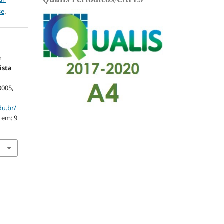
se
.
n
ista
20005,
du.br/
 em: 9