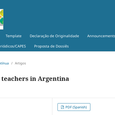
Template
Declaração de Originalidade
Announcement
eriódicos/CAPES
Proposta de Dossiês
ntínua
/
Artigos
 teachers in Argentina
PDF (Spanish)