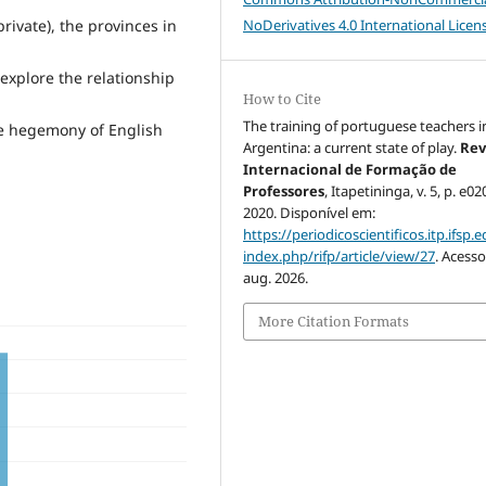
rivate), the provinces in
NoDerivatives 4.0 International Licen
 explore the relationship
How to Cite
The training of portuguese teachers i
he hegemony of English
Argentina: a current state of play.
Rev
Internacional de Formação de
Professores
, Itapetininga, v. 5, p. e0
2020. Disponível em:
https://periodicoscientificos.itp.ifsp.e
index.php/rifp/article/view/27
. Acesso
aug. 2026.
More Citation Formats