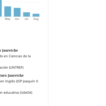
o Jauretche
do en Ciencias de la
cación (UNTREF)
turo Jauretche
en Inglés (ISP Joaquín V.
ón educativa (UdeSA)