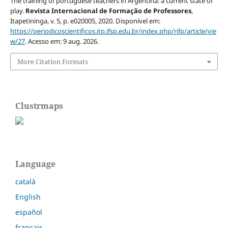
The training of portuguese teachers in Argentina: a current state of
play.
Revista Internacional de Formação de Professores
,
Itapetininga, v. 5, p. e020005, 2020. Disponível em:
https://periodicoscientificos.itp.ifsp.edu.br/index.php/rifp/article/vie
w/27
. Acesso em: 9 aug. 2026.
More Citation Formats
Clustrmaps
Language
català
English
español
français