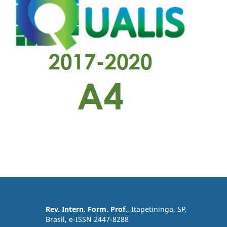
Rev. Intern. Form. Prof.
, Itapetininga, SP,
Brasil, e-ISSN 2447-8288