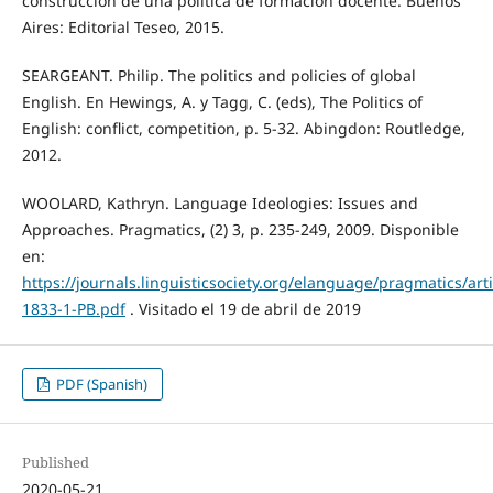
construcción de una política de formación docente. Buenos
Aires: Editorial Teseo, 2015.
SEARGEANT. Philip. The politics and policies of global
English. En Hewings, A. y Tagg, C. (eds), The Politics of
English: conflict, competition, p. 5-32. Abingdon: Routledge,
2012.
WOOLARD, Kathryn. Language Ideologies: Issues and
Approaches. Pragmatics, (2) 3, p. 235-249, 2009. Disponible
en:
https://journals.linguisticsociety.org/elanguage/pragmatics/ar
1833-1-PB.pdf
. Visitado el 19 de abril de 2019
PDF (Spanish)
Published
2020-05-21