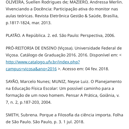
OLIVEIRA, Suellen Rodrigues de; MAZIERO, Andressa Merlin.
Vivenciando a Docência: Participação ativa do monitor nas
aulas teóricas. Revista Eletrônica Gestão & Saúde, Brasília,
p.1817-1824, mar. 2013.
PLATÃO. A República. 2. ed. São Paulo: Perspectiva, 2006.
PRÓ-REITORIA DE ENSINO (Viçosa). Universidade Federal de
Viçosa. Catálogo de Graduação 2016. 2016. Disponível em: <
http://www.catalogo.ufv.br/index.php?
campus=vicosa&ano=2016
>. Acesso em: 04 fev. 2018.
SAYÃO, Marcelo Nunes; MUNIZ, Neyse Luiz. O Planejamento
na Educação Física Escolar: Um possível caminho para a
formação de um novo homem. Pensar A Prática, Goiânia, v.
7, n. 2, p.187-203, 2004.
SMITH, Subrena. Porque a Filosofia da ciência importa. Folha
de São Paulo. São Paulo, p. 3. 1 jul. 2018.