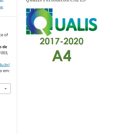
se
.
ce of
o de
21003,
du.br/
so em: