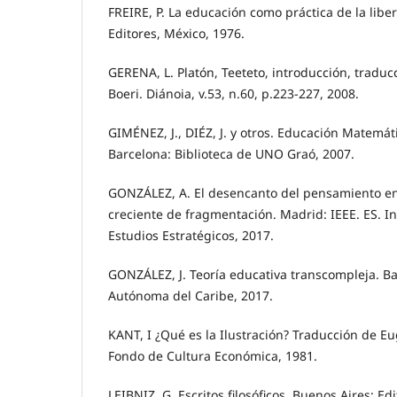
FREIRE, P. La educación como práctica de la liber
Editores, México, 1976.
GERENA, L. Platón, Teeteto, introducción, traduc
Boeri. Diánoia, v.53, n.60, p.223-227, 2008.
GIMÉNEZ, J., DIÉZ, J. y otros. Educación Matemáti
Barcelona: Biblioteca de UNO Graó, 2007.
GONZÁLEZ, A. El desencanto del pensamiento en
creciente de fragmentación. Madrid: IEEE. ES. In
Estudios Estratégicos, 2017.
GONZÁLEZ, J. Teoría educativa transcompleja. Ba
Autónoma del Caribe, 2017.
KANT, I ¿Qué es la Ilustración? Traducción de E
Fondo de Cultura Económica, 1981.
LEIBNIZ, G. Escritos filosóficos. Buenos Aires: E