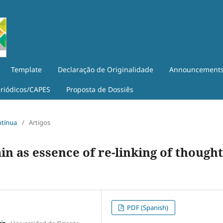
Template
Declaração de Originalidade
Announcement
eriódicos/CAPES
Proposta de Dossiês
ntínua
/
Artigos
in as essence of re-linking of thought
PDF (Spanish)
,