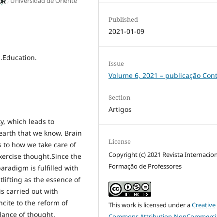
Universidad de Oriente
Published
2021-01-09
.Education.
Issue
Volume 6, 2021 – publicação Con
Section
Artigos
ty, which leads to
arth that we know. Brain
License
s to how we take care of
Copyright (c) 2021 Revista Internacio
xercise thought.Since the
Formação de Professores
radigm is fulfilled with
lifting as the essence of
is carried out with
cite to the reform of
This work is licensed under a
Creative
dance of thought.
Commons Attribution-NonCommercia