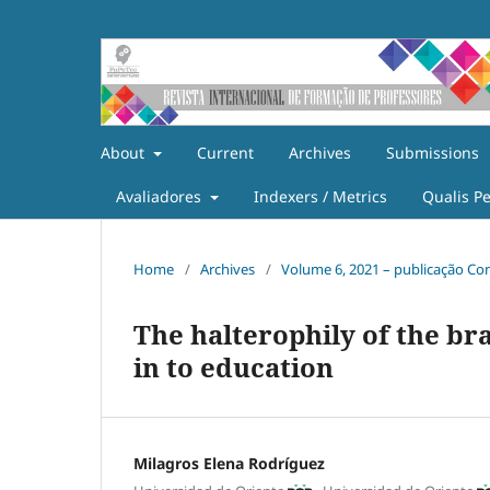
About
Current
Archives
Submissions
Avaliadores
Indexers / Metrics
Qualis P
Home
/
Archives
/
Volume 6, 2021 – publicação Co
The halterophily of the bra
in to education
Milagros Elena Rodríguez
,