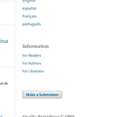
English
español
français
português
tínua
Information
For Readers
For Authors
For Librarians
nal de
Make a Submission
Qualis Periódicos/CAPES
l-