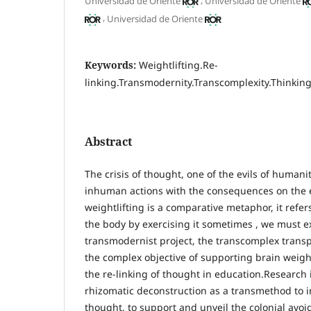
Universidad de Oriente
Universidad de Oriente
,
Universidad de Oriente
Keywords:
Weightlifting.Re-
linking.Transmodernity.Transcomplexity.Thinking
Abstract
The crisis of thought, one of the evils of humani
inhuman actions with the consequences on the e
weightlifting is a comparative metaphor, it refer
the body by exercising it sometimes , we must e
transmodernist project, the transcomplex transpa
the complex objective of supporting brain weight
the re-linking of thought in education.Research 
rhizomatic deconstruction as a transmethod to in
thought, to support and unveil the colonial avoi