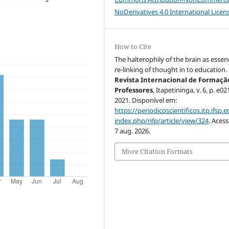
NoDerivatives 4.0 International Licen
How to Cite
The halterophily of the brain as essen
re-linking of thought in to education.
Revista Internacional de Formaçã
Professores
, Itapetininga, v. 6, p. e0
2021. Disponível em:
https://periodicoscientificos.itp.ifsp.e
index.php/rifp/article/view/324
. Aces
7 aug. 2026.
More Citation Formats