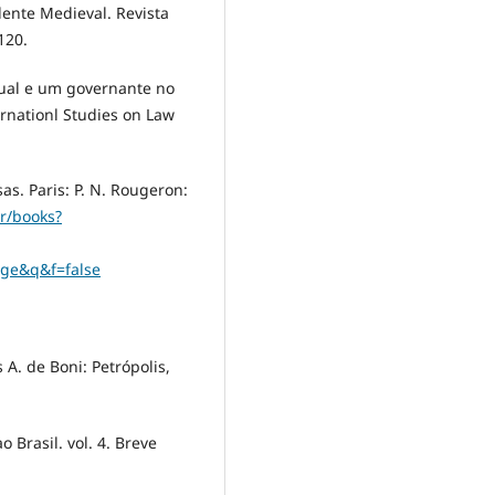
dente Medieval. Revista
120.
tual e um governante no
rnationl Studies on Law
sas. Paris: P. N. Rougeron:
r/books?
ge&q&f=false
 A. de Boni: Petrópolis,
 Brasil. vol. 4. Breve