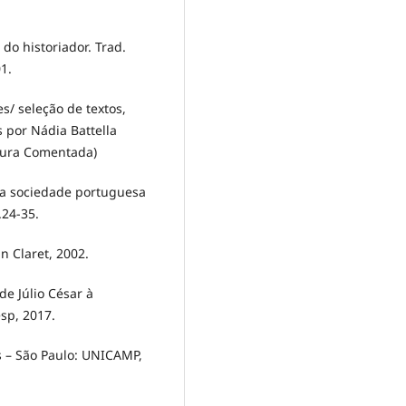
 do historiador. Trad.
1.
s/ seleção de textos,
os por Nádia Battella
ratura Comentada)
 na sociedade portuguesa
.24-35.
n Claret, 2002.
de Júlio César à
sp, 2017.
s – São Paulo: UNICAMP,