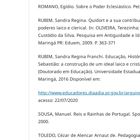
ROMANO, Egídio. Sobre o Poder Eclesiástico. Petr
RUBIM, Sandra Regina. Quidort e a sua contribui
poderes laico e clerical. In: OLIVEIRA, Terezinha
Custódio da Silva. Pesquisa em Antiguidade e Ida
Maringá PR: Eduem, 2009. P. 363-371
RUBIM, Sandra Regina Franchi. Educação, Histór
Sebastião: a construção de um ideal laico e crist
(Doutorado em Educação). Universidade Estadua
Maringá, 2016 Disponível em:
http://www.educadores.diaadia.pr.gov.br/arquiv
acesso: 22/07/2020
SOUSA, Manuel. Reis e Rainhas de Portugal. Sp
2000.
TOLEDO, Cézar de Alencar Arnaut de. Pedagogia 