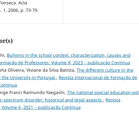
Fonseca. Acta
 1, 2006, p. 73-79.
or(s)
shi,
Bullying in the school context: characterization, causes and
Formação de Professores: Volume 8, 2023 – publicação Contínua
a Oliveira, Viviane da Silva Batista,
The different culture in the
the University in Portugal
,
Revista Internacional de Formação de
Contínua
lange Franci Raimundo Yaegashi,
The national special education pol
ic spectrum disorder: historical and legal aspects
,
Revista
: Volume 6, 2021 – publicação Contínua