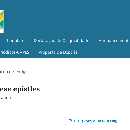
Template
Declaração de Originalidade
Announcement
eriódicos/CAPES
Proposta de Dossiês
ntínua
/
Artigos
ese epistles
cation
PDF (Portuguese (Brazil))