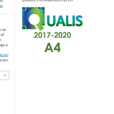
se
.
: an
 of
e
nga, v.
du.br/
so em: