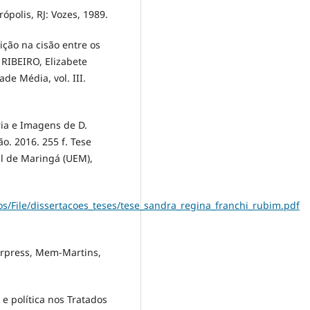
ópolis, RJ: Vozes, 1989.
ção na cisão entre os
; RIBEIRO, Elizabete
de Média, vol. III.
ia e Imagens de D.
ão. 2016. 255 f. Tese
l de Maringá (UEM),
os/File/dissertacoes_teses/tese_sandra_regina_franchi_rubim.pdf
orpress, Mem-Martins,
e política nos Tratados