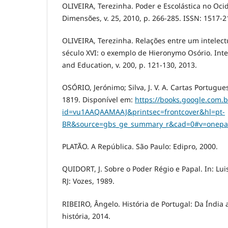
OLIVEIRA, Terezinha. Poder e Escolástica no Oci
Dimensões, v. 25, 2010, p. 266-285. ISSN: 1517-2
OLIVEIRA, Terezinha. Relações entre um intelec
século XVI: o exemplo de Hieronymo Osório. Inte
and Education, v. 200, p. 121-130, 2013.
OSÓRIO, Jerónimo; Silva, J. V. A. Cartas Portugue
1819. Disponível em:
https://books.google.com.b
id=vu1AAQAAMAAJ&printsec=frontcover&hl=pt-
BR&source=gbs_ge_summary_r&cad=0#v=onepa
PLATÃO. A República. São Paulo: Edipro, 2000.
QUIDORT, J. Sobre o Poder Régio e Papal. In: Luis
RJ: Vozes, 1989.
RIBEIRO, Ângelo. História de Portugal: Da Índia ao
história, 2014.