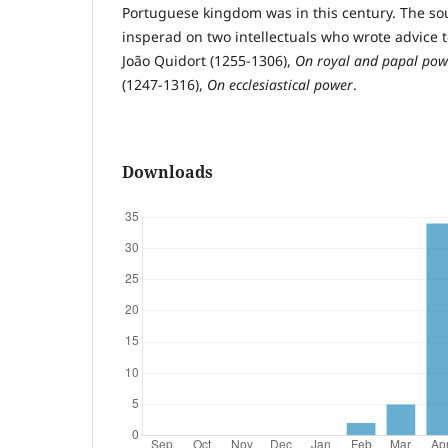
Portuguese kingdom was in this century. The so
insperad on two intellectuals who wrote advice to
João Quidort (1255-1306),
On royal and papal pow
(1247-1316),
On ecclesiastical power
.
Downloads