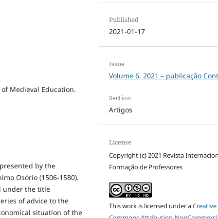
Published
2021-01-17
Issue
Volume 6, 2021 – publicação Con
y of Medieval Education.
Section
Artigos
License
Copyright (c) 2021 Revista Internacio
r presented by the
Formação de Professores
ónimo Osório (1506-1580).
 under the title
eries of advice to the
This work is licensed under a
Creative
conomical situation of the
Commons Attribution-NonCommercia