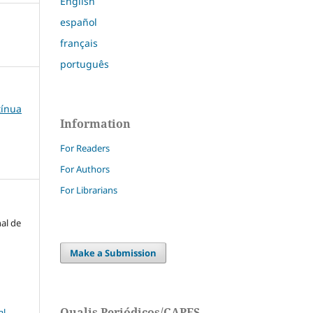
English
español
français
português
tínua
Information
For Readers
For Authors
For Librarians
nal de
Make a Submission
Qualis Periódicos/CAPES
l-