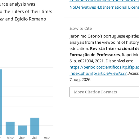
urce analysis was
NoDerivatives 4.0 International Licen
 the rulers of their time:
er
and Egídio Romano
How to Cite
Jerónimo Osório’s portuguese epistles
analysis from the viewpoint of history
education.
Revista Internacional d
Formação de Professores
, Itapetini
6, p. e021004, 2021. Disponível em:
https://periodicoscientificos.itp.ifsp.e
index.php/rifp/article/view/327
. Aces
7 aug. 2026.
More Citation Formats