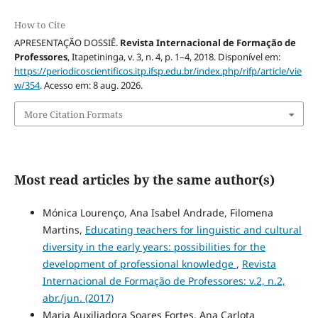
How to Cite
APRESENTAÇÃO DOSSIÊ.
Revista Internacional de Formação de
Professores
, Itapetininga, v. 3, n. 4, p. 1–4, 2018. Disponível em:
https://periodicoscientificos.itp.ifsp.edu.br/index.php/rifp/article/vie
w/354
. Acesso em: 8 aug. 2026.
More Citation Formats
Most read articles by the same author(s)
Mónica Lourenço, Ana Isabel Andrade, Filomena
Martins,
Educating teachers for linguistic and cultural
diversity in the early years: possibilities for the
development of professional knowledge
,
Revista
Internacional de Formação de Professores: v.2, n.2,
abr./jun. (2017)
Maria Auxiliadora Soares Fortes, Ana Carlota