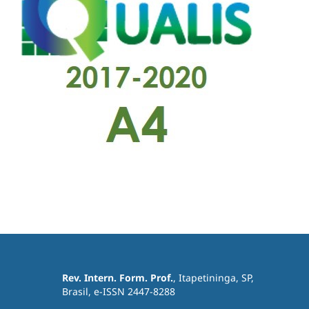
Rev. Intern. Form. Prof.
, Itapetininga, SP,
Brasil, e-ISSN 2447-8288