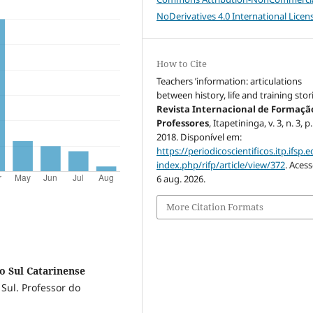
NoDerivatives 4.0 International Licen
How to Cite
Teachers ’information: articulations
between history, life and training stor
Revista Internacional de Formaçã
Professores
, Itapetininga, v. 3, n. 3, p
2018. Disponível em:
https://periodicoscientificos.itp.ifsp.e
index.php/rifp/article/view/372
. Aces
6 aug. 2026.
More Citation Formats
o Sul Catarinense
Sul. Professor do