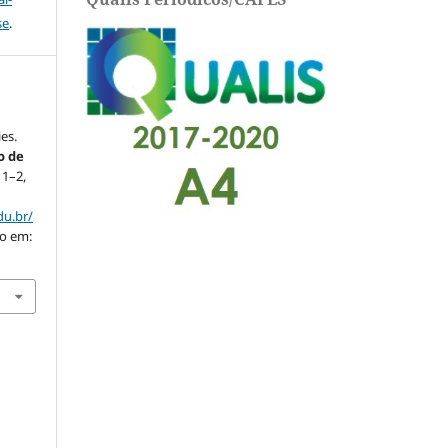
se
.
ies.
o de
. 1–2,
du.br/
so em: