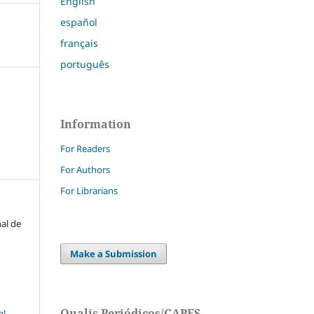
English
español
français
português
Information
For Readers
For Authors
For Librarians
nal de
Make a Submission
Qualis Periódicos/CAPES
l-