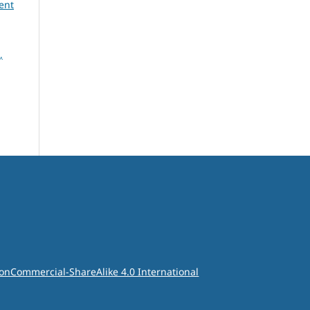
ent
,
onCommercial-ShareAlike 4.0 International