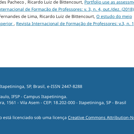
es Pacheco , Ricardo Luiz de Bittencourt,
Portfolio use as assessm
nternacional de Formação de Professores: v. 3, n. 4, out./dez. (2018)
z Fernandes de Lima, Ricardo Luiz de Bittencourt,
O estudo do meio
uperior
,
Revista Internacional de Formação de Professores: v.3, n. 1
 Itapetininga, SP, Brasil, e-ISSN 2447-8288
Paulo, IFSP - Campus Itapetininga.
ra, 1561 - Vila Asem - CEP: 18.202-000 - Itapetininga, SP - Brasil
ho está licenciado sob uma licença
Creative Commons Attribution-N