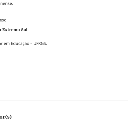
inense.
esc
do Extremo Sul
or em Educação – UFRGS.
or(s)