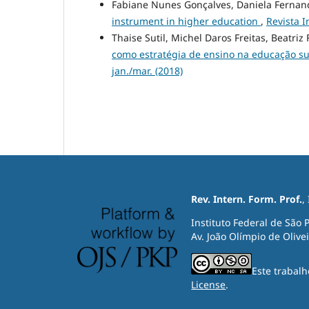
Fabiane Nunes Gonçalves, Daniela Fernand
instrument in higher education
,
Revista I
Thaise Sutil, Michel Daros Freitas, Beatri
como estratégia de ensino na educação s
jan./mar. (2018)
Rev. Intern. Form. Prof.
,
Instituto Federal de São 
Av. João Olímpio de Olivei
Este trabal
License
.