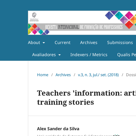
About
Current
Archives
Submissions
Avaliadores
Indexers / Metrics
Qualis P
Home
/
Archives
/
v.3, n. 3, jul./ set. (2018)
/
Doss
Teachers 'information: art
training stories
Alex Sander da Silva