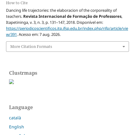
How to Cite
Dancing life trajectories: the elaboracion of the corporeality of
teachers.
Revista Internacional de Formação de Professores
,
Itapetininga, v. 3, n. 3, p. 131–147, 2018. Disponível em:
https://periodicoscientificos.itp.ifsp.edu.br/index.php/rifp/article/vie
w/391
. Acesso em: 7 aug. 2026.
More Citation Formats
Clustrmaps
Language
català
English