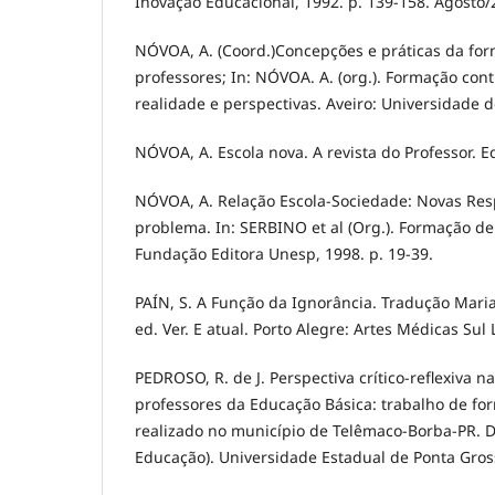
Inovação Educacional, 1992. p. 139-158. Agosto/2
NÓVOA, A. (Coord.)Concepções e práticas da fo
professores; In: NÓVOA. A. (org.). Formação con
realidade e perspectivas. Aveiro: Universidade d
NÓVOA, A. Escola nova. A revista do Professor. Ed.
NÓVOA, A. Relação Escola-Sociedade: Novas Res
problema. In: SERBINO et al (Org.). Formação de
Fundação Editora Unesp, 1998. p. 19-39.
PAÍN, S. A Função da Ignorância. Tradução Maria El
ed. Ver. E atual. Porto Alegre: Artes Médicas Sul 
PEDROSO, R. de J. Perspectiva crítico-reflexiva 
professores da Educação Básica: trabalho de f
realizado no município de Telêmaco-Borba-PR. D
Educação). Universidade Estadual de Ponta Gros