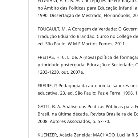
FLORIANI, A. C. B. As Concepções de Formação 
no Âmbito das Políticas para Educação Infantil a
1990. Dissertação de Mestrado, Florianópolis, 20
FOUCAULT, M. A Coragem da Verdade: O Governo 
Tradução Eduardo Brandão. Curso no College de 
ed. São Paulo: W M F Martins Fontes, 2011.
FREITAS, H. C. L. de. A (nova) política de formaç
prioridade postergada. Educação e Sociedade, Ca
1203-1230, out. 2007a.
FREIRE, P. Pedagogia da autonomia: saberes nece
educativa. 23. ed. São Paulo: Paz e Terra, 1996. 1
GATTI, B. A. Análise das Políticas Públicas par
Brasil, na última década. Revista Brasileira de E
2008. Autores Associados, p. 57-70.
KUENZER, Acácia Zeneida; MACHADO, Lucilia R.S.