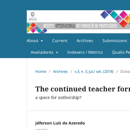
About
Current
Archives
Submissions
Avaliadores
Indexers / Metrics
Qualis P
Home
/
Archives
/
v.3, n. 3, jul./ set. (2018)
/
Doss
The continued teacher fo
a space for authorship?
Jéferson Luís de Azeredo