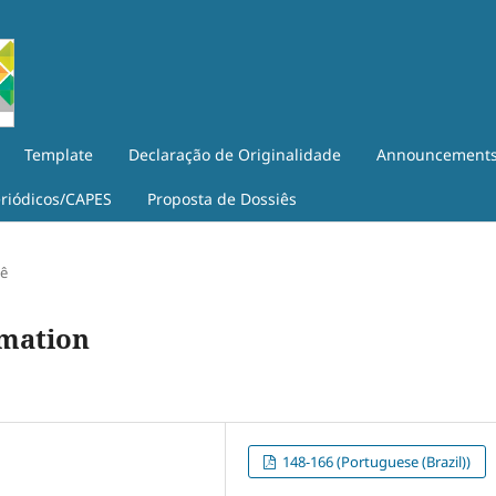
Template
Declaração de Originalidade
Announcement
eriódicos/CAPES
Proposta de Dossiês
iê
rmation
148-166 (Portuguese (Brazil))