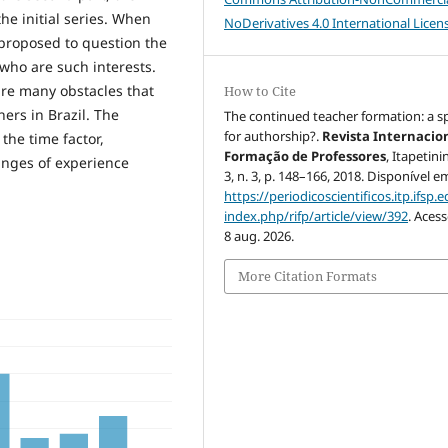
he initial series. When
NoDerivatives 4.0 International Licen
 proposed to question the
f who are such interests.
re many obstacles that
How to Cite
ers in Brazil. The
The continued teacher formation: a s
for authorship?.
Revista Internacio
 the time factor,
Formação de Professores
, Itapetini
anges of experience
3, n. 3, p. 148–166, 2018. Disponível e
https://periodicoscientificos.itp.ifsp.e
index.php/rifp/article/view/392
. Aces
8 aug. 2026.
More Citation Formats