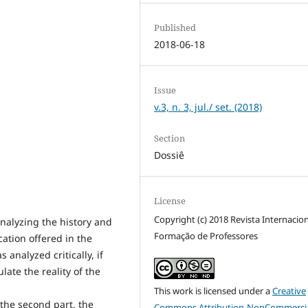
Published
2018-06-18
Issue
v.3, n. 3, jul./ set. (2018)
Section
Dossiê
License
Copyright (c) 2018 Revista Internacio
analyzing the history and
Formação de Professores
ation offered in the
 analyzed critically, if
late the reality of the
This work is licensed under a
Creative
 the second part, the
Commons Attribution-NonCommercia