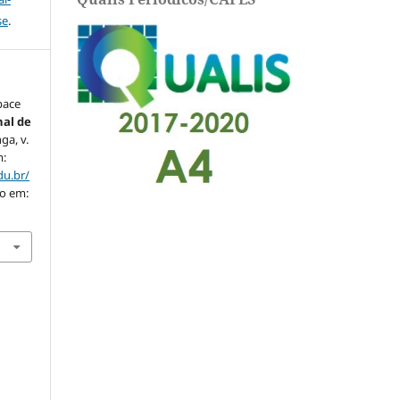
se
.
pace
nal de
nga, v.
m:
du.br/
so em: