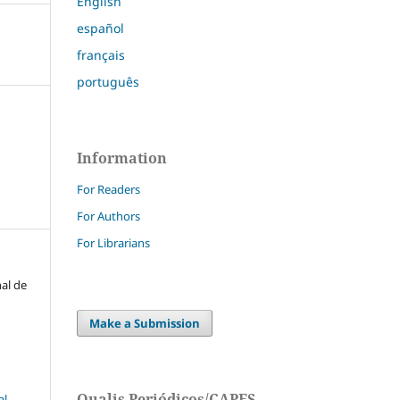
English
español
français
português
Information
For Readers
For Authors
For Librarians
nal de
Make a Submission
Qualis Periódicos/CAPES
l-