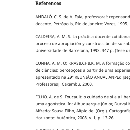
References
ANDALÓ, C. S. de A. Fala, professora!: repensa
docente. Petrópolis, Rio de Janeiro: Vozes, 1995.
CALDEIRA, A. M. S. La práctica docente cotidian
proceso de apropiación y construcción de su sab
Universidade de Barcelona, 1993. 347 p. (Tese d
CUNHA, A. M. O; KRASILCHILK, M. A formação co
de ciências: percepções a partir de uma experiê
apresentado na 29ª REUNIÃO ANUAL ANPEd [se
Professores], Caxambu, 2000.
FILHO, A. de S. Foucault: o cuidado de si e a lib
uma agonística. In: Albuquerque Júnior, Durval 
Alfredo; Sousa Filho, Alípio de. (Org.). Cartograf
Horizonte: Autêntica, 2008, v. 1, p. 13-26.