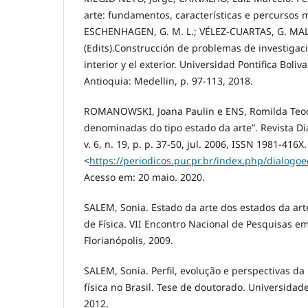
arte: fundamentos, características e percursos m
ESCHENHAGEN, G. M. L.; VÉLEZ-CUARTAS, G. MA
(Edits).Construcción de problemas de investigaci
interior y el exterior. Universidad Pontifica Boli
Antioquia: Medellin, p. 97-113, 2018.
ROMANOWSKI, Joana Paulin e ENS, Romilda Teod
denominadas do tipo estado da arte”. Revista Diá
v. 6, n. 19, p. p. 37-50, jul. 2006, ISSN 1981-416X
<
https://periodicos.pucpr.br/index.php/dialogoe
Acesso em: 20 maio. 2020.
SALEM, Sonia. Estado da arte dos estados da ar
de Física. VII Encontro Nacional de Pesquisas e
Florianópolis, 2009.
SALEM, Sonia. Perfil, evolução e perspectivas d
física no Brasil. Tese de doutorado. Universidad
2012.