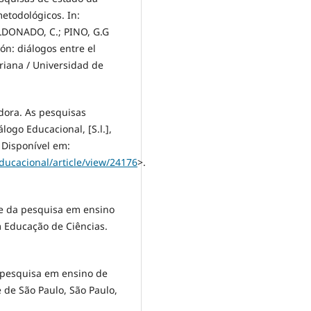
etodológicos. In:
LDONADO, C.; PINO, G.G
ón: diálogos entre el
variana / Universidad de
ora. As pesquisas
logo Educacional, [S.l.],
. Disponível em:
ducacional/article/view/24176
>.
te da pesquisa em ensino
m Educação de Ciências.
a pesquisa em ensino de
e de São Paulo, São Paulo,