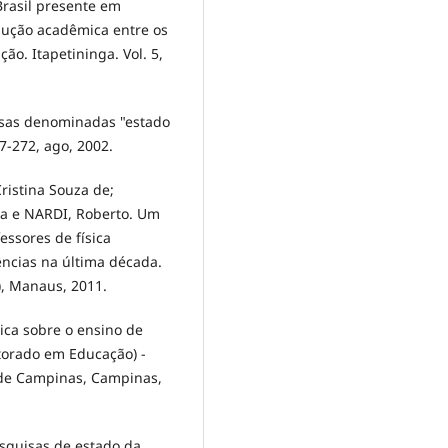
Brasil presente em
dução acadêmica entre os
ão. Itapetininga. Vol. 5,
sas denominadas "estado
57-272, ago, 2002.
ristina Souza de;
sa e NARDI, Roberto. Um
ssores de física
ências na última década.
), Manaus, 2011.
ca sobre o ensino de
utorado em Educação) -
 de Campinas, Campinas,
squisas de estado da