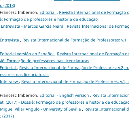
. (2018)
, Francesc Imbernon,
Editorial
,
Revista Internacional de Formação 
ossiê: Formação de professores e história da educação
,
Entrevista - Marcos Garcia Neira
,
Revista Internacional de Forma
Entrevista
,
Revista Internacional de Formação de Professores: v.1, 
Editorial versión en Español
,
Revista Internacional de Formação d
ossiê: Formação de professores nas licenciaturas
Editorial
,
Revista Internacional de Formação de Professores: v.2, n.
fessores nas licenciaturas
Interview
,
Revista Internacional de Formação de Professores: v.1, n
, Francesc Imbernon,
Editorial - English version
,
Revista Internacio
set. (2017) - Dossiê: Formação de professores e história da educaçã
 Miguel Villar Angulo - University of Seville
,
Revista Internacional 
. (2017)