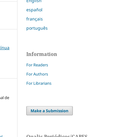
English
español
français
português
tínua
Information
For Readers
For Authors
For Librarians
nal de
Make a Submission
Qualis Periódicos/CAPES
l-