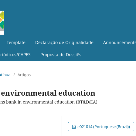
Template
Declaração de Originalidade
Announcement
eriódicos/CAPES
Proposta de Dossiês
ntínua
/
Artigos
in environmental education
ations bank in environmental education (BT&D/EA)
e021014 (Portuguese (Brazil))