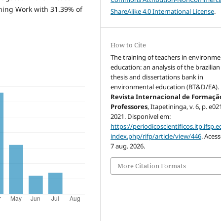
hing Work with 31.39% of
ShareAlike 4.0 International License
.
How to Cite
The training of teachers in environme
education: an analysis of the brazilian
thesis and dissertations bank in
environmental education (BT&D/EA).
Revista Internacional de Formaçã
Professores
, Itapetininga, v. 6, p. e0
2021. Disponível em:
https://periodicoscientificos.itp.ifsp.e
index.php/rifp/article/view/446
. Aces
7 aug. 2026.
More Citation Formats