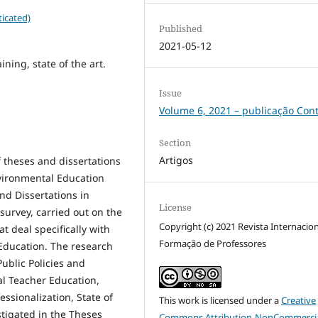
icated)
Published
2021-05-12
ning, state of the art.
Issue
Volume 6, 2021 – publicação Con
Section
Artigos
 theses and dissertations
nvironmental Education
nd Dissertations in
License
survey, carried out on the
Copyright (c) 2021 Revista Internacio
t deal specifically with
Formação de Professores
Education. The research
Public Policies and
al Teacher Education,
ssionalization, State of
This work is licensed under a
Creative
estigated in the Theses
Commons Attribution-NonCommercia