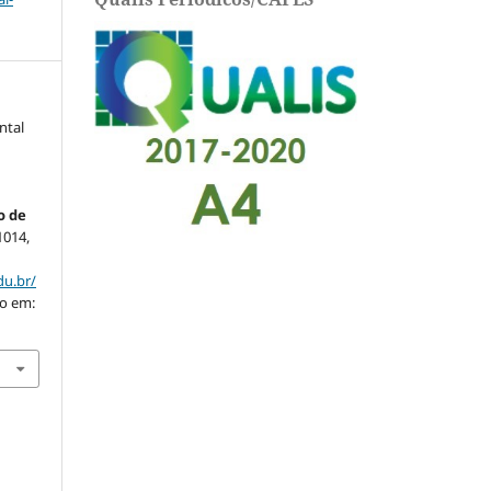
ntal
o de
21014,
du.br/
so em: