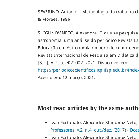
SEVERINO, Antonio J. Metodologia do trabalho cie
& Moraes, 1986
SHIGUNOV NETO, Alexandre. O que se pesquis
astronomia: uma análise do periódico Revista L
Educação em Astronomia no período compreendi
Revista Internacional de Pesquisa em Didática d
[S. l.], v. 2, p. e021002, 2021. Disponível em:
https://periodicoscientificos.itp.ifsp.edu.br/ind
Acesso em: 12 março. 2021.
Most read articles by the same auth
Ivan Fortunato, Alexandre Shigunov Neto,
Professores: v.2, n.4, out./dez. (2017) - D
Ivan Fortunato, Alexandre Shigunov Neto,