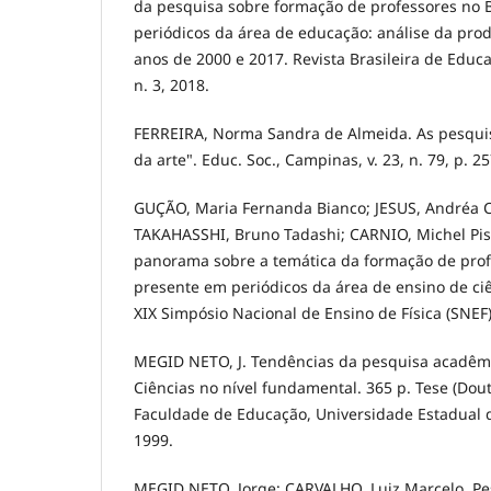
da pesquisa sobre formação de professores no 
periódicos da área de educação: análise da pro
anos de 2000 e 2017. Revista Brasileira de Educaç
n. 3, 2018.
FERREIRA, Norma Sandra de Almeida. As pesqui
da arte". Educ. Soc., Campinas, v. 23, n. 79, p. 2
GUÇÃO, Maria Fernanda Bianco; JESUS, Andréa C
TAKAHASSHI, Bruno Tadashi; CARNIO, Michel Pi
panorama sobre a temática da formação de profe
presente em periódicos da área de ensino de ci
XIX Simpósio Nacional de Ensino de Física (SNEF
MEGID NETO, J. Tendências da pesquisa acadêmi
Ciências no nível fundamental. 365 p. Tese (Do
Faculdade de Educação, Universidade Estadual
1999.
MEGID NETO, Jorge; CARVALHO, Luiz Marcelo. Pe