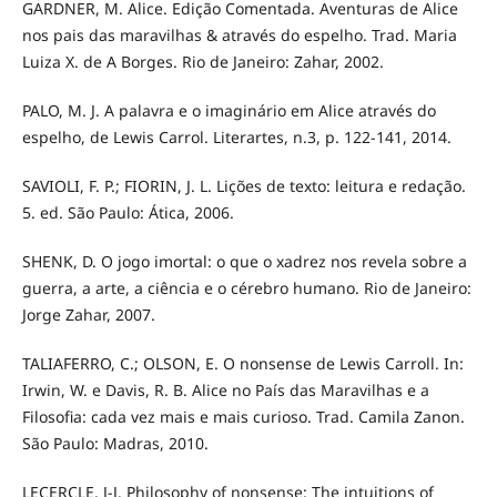
GARDNER, M. Alice. Edição Comentada. Aventuras de Alice
nos pais das maravilhas & através do espelho. Trad. Maria
Luiza X. de A Borges. Rio de Janeiro: Zahar, 2002.
PALO, M. J. A palavra e o imaginário em Alice através do
espelho, de Lewis Carrol. Literartes, n.3, p. 122-141, 2014.
SAVIOLI, F. P.; FIORIN, J. L. Lições de texto: leitura e redação.
5. ed. São Paulo: Ática, 2006.
SHENK, D. O jogo imortal: o que o xadrez nos revela sobre a
guerra, a arte, a ciência e o cérebro humano. Rio de Janeiro:
Jorge Zahar, 2007.
TALIAFERRO, C.; OLSON, E. O nonsense de Lewis Carroll. In:
Irwin, W. e Davis, R. B. Alice no País das Maravilhas e a
Filosofia: cada vez mais e mais curioso. Trad. Camila Zanon.
São Paulo: Madras, 2010.
LECERCLE, J-J. Philosophy of nonsense: The intuitions of