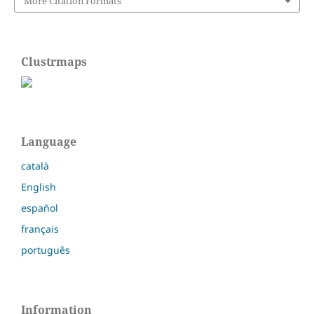
More Citation Formats
Clustrmaps
Language
català
English
español
français
português
Information