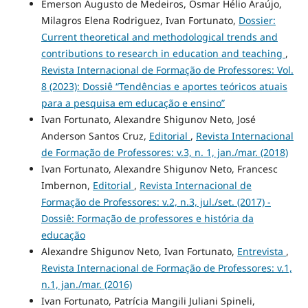
Emerson Augusto de Medeiros, Osmar Hélio Araújo,
Milagros Elena Rodriguez, Ivan Fortunato,
Dossier:
Current theoretical and methodological trends and
contributions to research in education and teaching
,
Revista Internacional de Formação de Professores: Vol.
8 (2023): Dossiê “Tendências e aportes teóricos atuais
para a pesquisa em educação e ensino”
Ivan Fortunato, Alexandre Shigunov Neto, José
Anderson Santos Cruz,
Editorial
,
Revista Internacional
de Formação de Professores: v.3, n. 1, jan./mar. (2018)
Ivan Fortunato, Alexandre Shigunov Neto, Francesc
Imbernon,
Editorial
,
Revista Internacional de
Formação de Professores: v.2, n.3, jul./set. (2017) -
Dossiê: Formação de professores e história da
educação
Alexandre Shigunov Neto, Ivan Fortunato,
Entrevista
,
Revista Internacional de Formação de Professores: v.1,
n.1, jan./mar. (2016)
Ivan Fortunato, Patrícia Mangili Juliani Spineli,