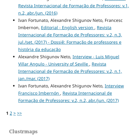
Revista Internacional de Formação de Professores: v.1,
n.2, abr./jun. (2016)
Ivan Fortunato, Alexandre Shigunov Neto, Francesc
Imbernon,
Editorial - English version
,
Revista
Internacional de Formação de Professores: v.2, n.3,
jul./set. (2017) - Dossiê: Formação de professores e
história da educação
Alexandre Shigunov Neto,
Interview - Luis Miguel
Villar Angulo - University of Seville
,
Revista
Internacional de Formação de Professores: v.2, n.1,
jan./mar. (2017)
Ivan Fortunato, Alexandre Shigunov Neto,
Interview
Francisco Imbernón
,
Revista Internacional de
Formação de Professores: v.2, n.2, abr./jun. (2017)
1
2
>
>>
Clustrmaps