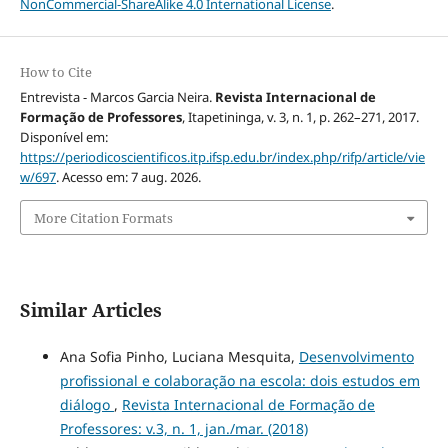
NonCommercial-ShareAlike 4.0 International License
.
How to Cite
Entrevista - Marcos Garcia Neira.
Revista Internacional de
Formação de Professores
, Itapetininga, v. 3, n. 1, p. 262–271, 2017.
Disponível em:
https://periodicoscientificos.itp.ifsp.edu.br/index.php/rifp/article/vie
w/697
. Acesso em: 7 aug. 2026.
More Citation Formats
Similar Articles
Ana Sofia Pinho, Luciana Mesquita,
Desenvolvimento
profissional e colaboração na escola: dois estudos em
diálogo
,
Revista Internacional de Formação de
Professores: v.3, n. 1, jan./mar. (2018)