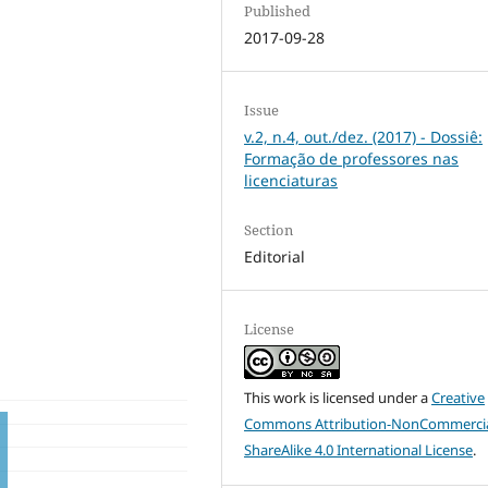
Published
2017-09-28
Issue
v.2, n.4, out./dez. (2017) - Dossiê:
Formação de professores nas
licenciaturas
Section
Editorial
License
This work is licensed under a
Creative
Commons Attribution-NonCommercia
ShareAlike 4.0 International License
.