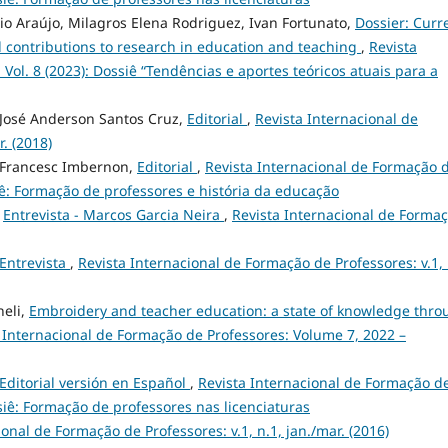
 Araújo, Milagros Elena Rodriguez, Ivan Fortunato,
Dossier: Curr
 contributions to research in education and teaching
,
Revista
Vol. 8 (2023): Dossiê “Tendências e aportes teóricos atuais para a
 José Anderson Santos Cruz,
Editorial
,
Revista Internacional de
. (2018)
, Francesc Imbernon,
Editorial
,
Revista Internacional de Formação 
ossiê: Formação de professores e história da educação
,
Entrevista - Marcos Garcia Neira
,
Revista Internacional de Forma
Entrevista
,
Revista Internacional de Formação de Professores: v.1, 
neli,
Embroidery and teacher education: a state of knowledge thro
 Internacional de Formação de Professores: Volume 7, 2022 –
Editorial versión en Español
,
Revista Internacional de Formação d
ossiê: Formação de professores nas licenciaturas
ional de Formação de Professores: v.1, n.1, jan./mar. (2016)