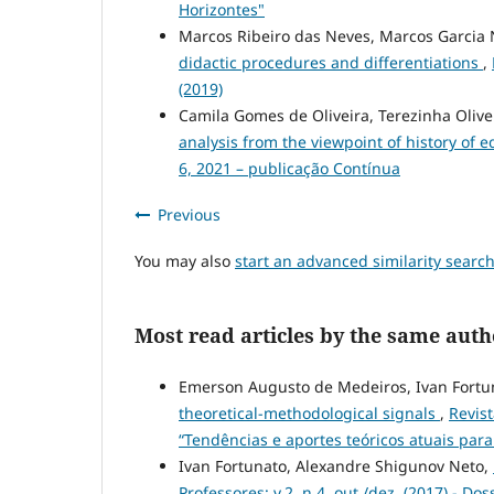
Horizontes"
Marcos Ribeiro das Neves, Marcos Garcia 
didactic procedures and differentiations
,
(2019)
Camila Gomes de Oliveira, Terezinha Olive
analysis from the viewpoint of history of 
6, 2021 – publicação Contínua
Previous
You may also
start an advanced similarity searc
Most read articles by the same auth
Emerson Augusto de Medeiros, Ivan Fortu
theoretical-methodological signals
,
Revist
“Tendências e aportes teóricos atuais par
Ivan Fortunato, Alexandre Shigunov Neto,
Professores: v.2, n.4, out./dez. (2017) - D