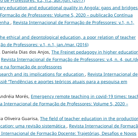
de Professores: v.2, n.2, abr./jun. (2017)
ary education and educational quality in Angola: gaps and bridges
 Formação de Professores: Volume 5, 2020 – publicação Contínua
enha
,
Revista Internacional de Formação de Professores: v.1, n.1,
he ethical and deontological education, a poor relation of teacher
o de Professores: v.1, n.1, jan./mar. (2016)
, Daniela Dias dos Anjos,
The Freinet pedagogy in higher education
,
Revista Internacional de Formação de Professores: v.4, n. 4, out./d
r e na formação de professores
search and its implications for education
,
Revista Internacional de
ssiê “Tendências e aportes teóricos atuais para a pesquisa em
 Andréia Morés,
Emergency remote teaching in covid-19 times: teac
ta Internacional de Formação de Professores: Volume 5, 2020 –
ia Oliveira Guarisa,
The field of teacher education in the productio
ucation: uma revisão sistemática
,
Revista Internacional de Formaç
a Internacional de Formação Docente: Trajetórias, Desafios e Novos