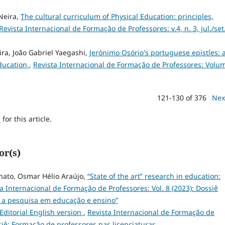
Neira,
The cultural curriculum of Physical Education: principles,
Revista Internacional de Formação de Professores: v.4, n. 3, jul./set
ira, João Gabriel Yaegashi,
Jerónimo Osório's portuguese epistles: 
education
,
Revista Internacional de Formação de Professores: Volu
121-130 of 376
Nex
h
for this article.
or(s)
nato, Osmar Hélio Araújo,
“State of the art” research in education:
a Internacional de Formação de Professores: Vol. 8 (2023): Dossiê
a a pesquisa em educação e ensino”
Editorial English version
,
Revista Internacional de Formação de
ossiê: Formação de professores nas licenciaturas