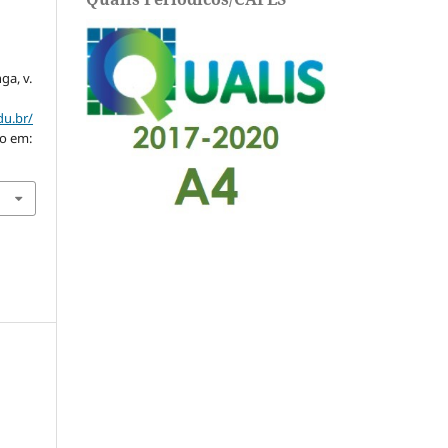
nga, v.
du.br/
so em: