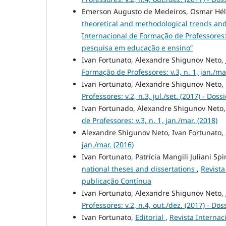
Emerson Augusto de Medeiros, Osmar Hélio
theoretical and methodological trends and
Internacional de Formação de Professores: 
pesquisa em educação e ensino”
Ivan Fortunato, Alexandre Shigunov Neto,
Formação de Professores: v.3, n. 1, jan./mar
Ivan Fortunato, Alexandre Shigunov Neto
Professores: v.2, n.3, jul./set. (2017) - D
Ivan Fortunado, Alexandre Shigunov Neto
de Professores: v.3, n. 1, jan./mar. (2018)
Alexandre Shigunov Neto, Ivan Fortunato,
jan./mar. (2016)
Ivan Fortunato, Patrícia Mangili Juliani Spi
national theses and dissertations
,
Revista
publicação Contínua
Ivan Fortunato, Alexandre Shigunov Neto,
Professores: v.2, n.4, out./dez. (2017) - D
Ivan Fortunato,
Editorial
,
Revista Internac