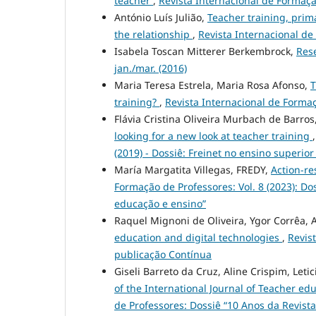
teacher
,
Revista Internacional de Formação 
António Luís Julião,
Teacher training, prim
the relationship
,
Revista Internacional de
Isabela Toscan Mitterer Berkembrock,
Res
jan./mar. (2016)
Maria Teresa Estrela, Maria Rosa Afonso,
T
training?
,
Revista Internacional de Formaçã
Flávia Cristina Oliveira Murbach de Barros
looking for a new look at teacher training
(2019) - Dossiê: Freinet no ensino superio
María Margatita Villegas, FREDY,
Action-re
Formação de Professores: Vol. 8 (2023): Do
educação e ensino”
Raquel Mignoni de Oliveira, Ygor Corrêa,
education and digital technologies
,
Revis
publicação Contínua
Giseli Barreto da Cruz, Aline Crispim, Letic
of the International Journal of Teacher ed
de Professores: Dossiê “10 Anos da Revist