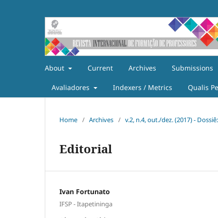
About
Current
Archives
Submissions
Avaliadores
Indexers / Metrics
Qualis P
Home
/
Archives
/
v.2, n.4, out./dez. (2017) - Doss
Editorial
Ivan Fortunato
IFSP - Itapetininga