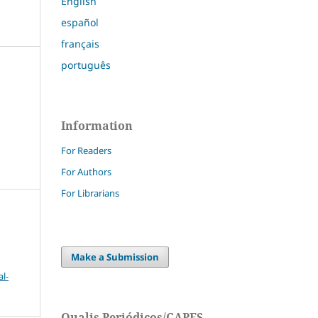
English
español
français
português
Information
For Readers
For Authors
For Librarians
Make a Submission
l-
Qualis Periódicos/CAPES