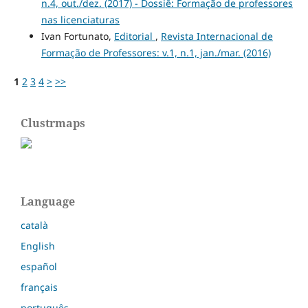
n.4, out./dez. (2017) - Dossiê: Formação de professores
nas licenciaturas
Ivan Fortunato,
Editorial
,
Revista Internacional de
Formação de Professores: v.1, n.1, jan./mar. (2016)
1
2
3
4
>
>>
Clustrmaps
Language
català
English
español
français
português