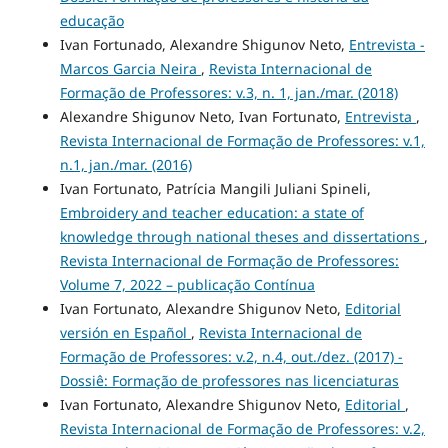
educação
Ivan Fortunado, Alexandre Shigunov Neto,
Entrevista -
Marcos Garcia Neira
,
Revista Internacional de
Formação de Professores: v.3, n. 1, jan./mar. (2018)
Alexandre Shigunov Neto, Ivan Fortunato,
Entrevista
,
Revista Internacional de Formação de Professores: v.1,
n.1, jan./mar. (2016)
Ivan Fortunato, Patrícia Mangili Juliani Spineli,
Embroidery and teacher education: a state of
knowledge through national theses and dissertations
,
Revista Internacional de Formação de Professores:
Volume 7, 2022 – publicação Contínua
Ivan Fortunato, Alexandre Shigunov Neto,
Editorial
versión en Español
,
Revista Internacional de
Formação de Professores: v.2, n.4, out./dez. (2017) -
Dossiê: Formação de professores nas licenciaturas
Ivan Fortunato, Alexandre Shigunov Neto,
Editorial
,
Revista Internacional de Formação de Professores: v.2,