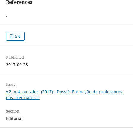
References
-
5-6
Published
2017-09-28
Issue
v.2, n.4, out./dez. (2017) - Dossiê: Formação de professores
nas licenciaturas
Section
Editorial