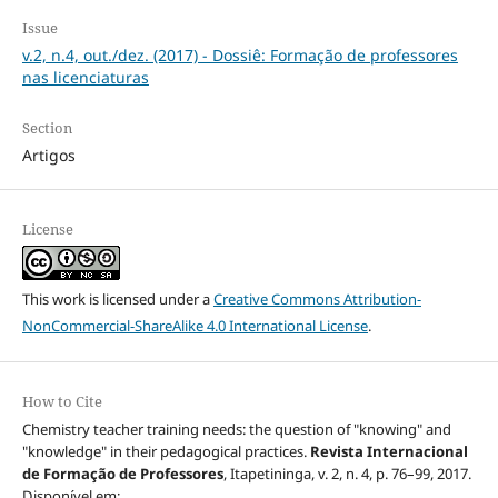
Issue
v.2, n.4, out./dez. (2017) - Dossiê: Formação de professores
nas licenciaturas
Section
Artigos
License
This work is licensed under a
Creative Commons Attribution-
NonCommercial-ShareAlike 4.0 International License
.
How to Cite
Chemistry teacher training needs: the question of "knowing" and
"knowledge" in their pedagogical practices.
Revista Internacional
de Formação de Professores
, Itapetininga, v. 2, n. 4, p. 76–99, 2017.
Disponível em: