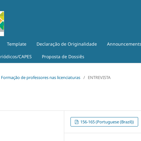
Template
Declaração de Originalidade
Announcement
eriódicos/CAPES
Proposta de Dossiês
iê: Formação de professores nas licenciaturas
/
ENTREVISTA
156-165 (Portuguese (Brazil))