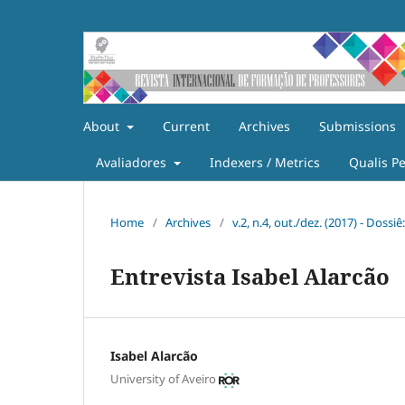
About
Current
Archives
Submissions
Avaliadores
Indexers / Metrics
Qualis P
Home
/
Archives
/
v.2, n.4, out./dez. (2017) - Doss
Entrevista Isabel Alarcão
Isabel Alarcão
University of Aveiro