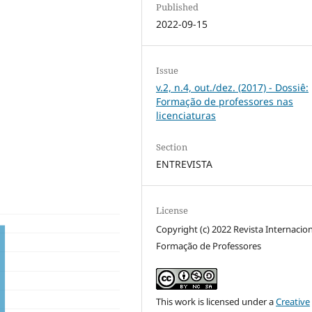
Published
2022-09-15
Issue
v.2, n.4, out./dez. (2017) - Dossiê:
Formação de professores nas
licenciaturas
Section
ENTREVISTA
License
Copyright (c) 2022 Revista Internacio
Formação de Professores
This work is licensed under a
Creative