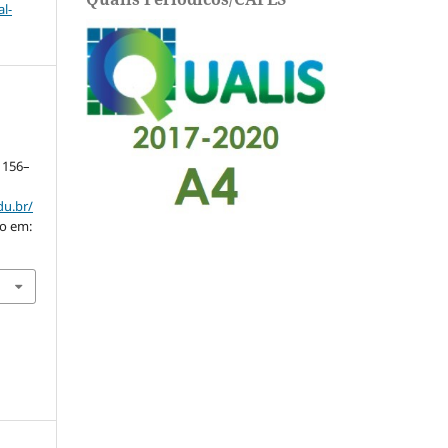
l-
. 156–
du.br/
so em: