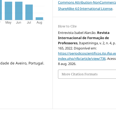
Commons Attribution-NonCommercia
ShareAlike 4.0 International License
.
How to Cite
Entrevista Isabel Alarcão.
Revista
Internacional de Formação de
Professores
, Itapetininga, v. 2, n. 4, p
165, 2022. Disponível em:
https://periodicoscientificos.itp.ifsp.e
index.php/rifp/article/view/736
. Aces
dade de Aveiro, Portugal.
8 aug. 2026.
More Citation Formats