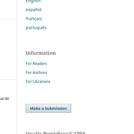
English
español
français
português
Information
For Readers
For Authors
For Librarians
nal de
Make a Submission
Qualis Periódicos/CAPES