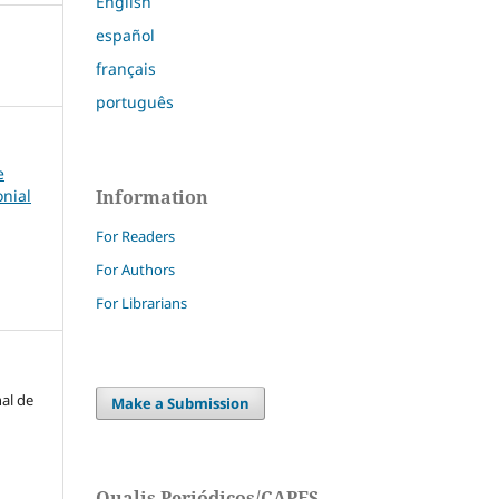
English
español
français
português
e
Information
nial
For Readers
For Authors
For Librarians
nal de
Make a Submission
Qualis Periódicos/CAPES