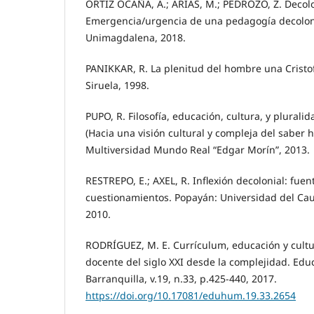
ORTIZ OCAÑA, A.; ARIAS, M.; PEDROZO, Z. Decolo
Emergencia/urgencia de una pedagogía decolonia
Unimagdalena, 2018.
PANIKKAR, R. La plenitud del hombre una Cristo
Siruela, 1998.
PUPO, R. Filosofía, educación, cultura, y pluralid
(Hacia una visión cultural y compleja del saber
Multiversidad Mundo Real “Edgar Morín”, 2013.
RESTREPO, E.; AXEL, R. Inflexión decolonial: fuen
cuestionamientos. Popayán: Universidad del Cau
2010.
RODRÍGUEZ, M. E. Currículum, educación y cultu
docente del siglo XXI desde la complejidad. Ed
Barranquilla, v.19, n.33, p.425-440, 2017.
https://doi.org/10.17081/eduhum.19.33.2654