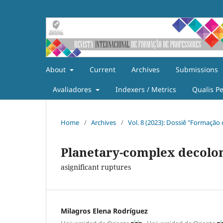
About
Current
Archives
Submissions
Avaliadores
Indexers / Metrics
Qualis P
Home
/
Archives
/
Vol. 8 (2023): Dossiê "Formaçã
Planetary-complex decolon
asignificant ruptures
Milagros Elena Rodríguez
,