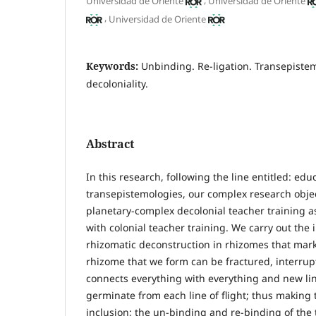
Universidad de Oriente
Universidad de Oriente
,
Universidad de Oriente
Keywords:
Unbinding. Re-ligation. Transepiste
decoloniality.
Abstract
In this research, following the line entitled: ed
transepistemologies, our complex research obje
planetary-complex decolonial teacher training as
with colonial teacher training. We carry out the 
rhizomatic deconstruction in rhizomes that mark
rhizome that we form can be fractured, interru
connects everything with everything and new li
germinate from each line of flight; thus making t
inclusion; the un-binding and re-binding of the 