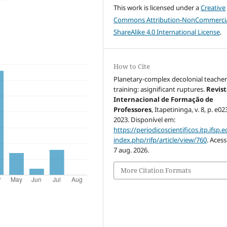
This work is licensed under a
Creative
Commons Attribution-NonCommercia
ShareAlike 4.0 International License
.
How to Cite
Planetary-complex decolonial teache
training: asignificant ruptures.
Revis
Internacional de Formação de
Professores
, Itapetininga, v. 8, p. e0
2023. Disponível em:
https://periodicoscientificos.itp.ifsp.e
index.php/rifp/article/view/760
. Aces
7 aug. 2026.
More Citation Formats