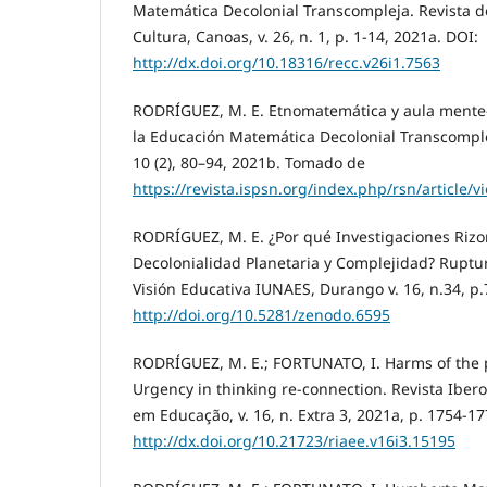
Matemática Decolonial Transcompleja. Revista d
Cultura, Canoas, v. 26, n. 1, p. 1-14, 2021a. DOI:
http://dx.doi.org/10.18316/recc.v26i1.7563
RODRÍGUEZ, M. E. Etnomatemática y aula mente-
la Educación Matemática Decolonial Transcomple
10 (2), 80–94, 2021b. Tomado de
https://revista.ispsn.org/index.php/rsn/article/v
RODRÍGUEZ, M. E. ¿Por qué Investigaciones Riz
Decolonialidad Planetaria y Complejidad? Ruptur
Visión Educativa IUNAES, Durango v. 16, n.34, p.
http://doi.org/10.5281/zenodo.6595
RODRÍGUEZ, M. E.; FORTUNATO, I. Harms of the 
Urgency in thinking re-connection. Revista Ibe
em Educação, v. 16, n. Extra 3, 2021a, p. 1754-17
http://dx.doi.org/10.21723/riaee.v16i3.15195