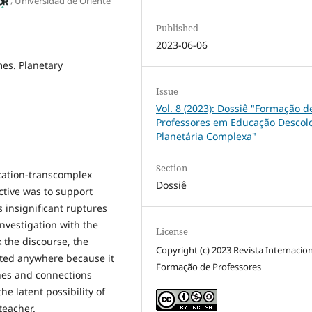
Universidad de Oriente
Published
2023-06-06
mes. Planetary
Issue
Vol. 8 (2023): Dossiê "Formação d
Professores em Educação Descolo
Planetária Complexa"
Section
ucation-transcomplex
Dossiê
ctive was to support
 insignificant ruptures
investigation with the
License
 the discourse, the
Copyright (c) 2023 Revista Internacio
pted anywhere because it
Formação de Professores
nes and connections
he latent possibility of
teacher.