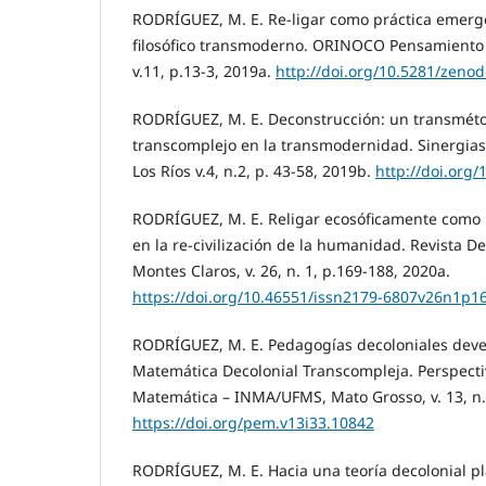
RODRÍGUEZ, M. E. Re-ligar como práctica emer
filosófico transmoderno. ORINOCO Pensamiento y
v.11, p.13-3, 2019a.
http://doi.org/10.5281/zeno
RODRÍGUEZ, M. E. Deconstrucción: un transméto
transcomplejo en la transmodernidad. Sinergias
Los Ríos v.4, n.2, p. 43-58, 2019b.
http://doi.org
RODRÍGUEZ, M. E. Religar ecosóficamente como 
en la re-civilización de la humanidad. Revista D
Montes Claros, v. 26, n. 1, p.169-188, 2020a.
https://doi.org/10.46551/issn2179-6807v26n1p1
RODRÍGUEZ, M. E. Pedagogías decoloniales deve
Matemática Decolonial Transcompleja. Perspect
Matemática – INMA/UFMS, Mato Grosso, v. 13, n.3
https://doi.org/pem.v13i33.10842
RODRÍGUEZ, M. E. Hacia una teoría decolonial pl