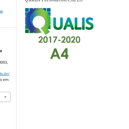
l-
r
ta
23003,
du.br/
so em: