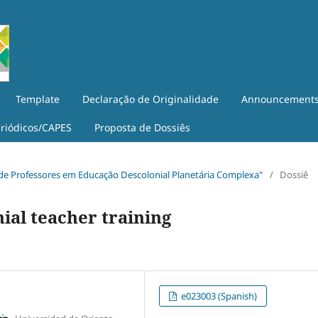
Template
Declaração de Originalidade
Announcement
eriódicos/CAPES
Proposta de Dossiês
o de Professores em Educação Descolonial Planetária Complexa"
/
Dossiê
ial teacher training
e023003 (Spanish)
,