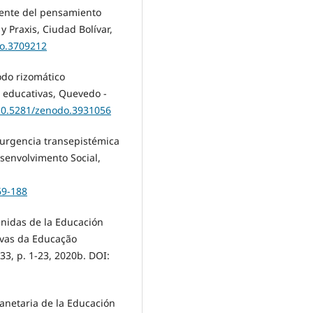
gente del pensamiento
 Praxis, Ciudad Bolívar,
do.3709212
do rizomático
 educativas, Quevedo -
/10.5281/zenodo.3931056
urgencia transepistémica
esenvolvimento Social,
69-188
nidas de la Educación
ivas da Educação
3, p. 1-23, 2020b. DOI:
anetaria de la Educación