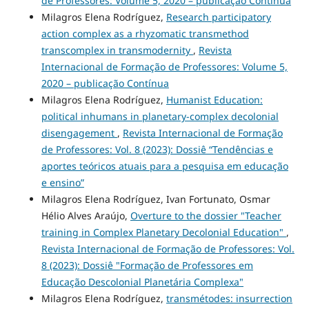
de Professores: Volume 5, 2020 – publicação Contínua
Milagros Elena Rodríguez,
Research participatory
action complex as a rhyzomatic transmethod
transcomplex in transmodernity
,
Revista
Internacional de Formação de Professores: Volume 5,
2020 – publicação Contínua
Milagros Elena Rodríguez,
Humanist Education:
political inhumans in planetary-complex decolonial
disengagement
,
Revista Internacional de Formação
de Professores: Vol. 8 (2023): Dossiê “Tendências e
aportes teóricos atuais para a pesquisa em educação
e ensino”
Milagros Elena Rodríguez, Ivan Fortunato, Osmar
Hélio Alves Araújo,
Overture to the dossier "Teacher
training in Complex Planetary Decolonial Education"
,
Revista Internacional de Formação de Professores: Vol.
8 (2023): Dossiê "Formação de Professores em
Educação Descolonial Planetária Complexa"
Milagros Elena Rodríguez,
transmétodes: insurrection