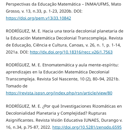
Perspectivas da Educação Matemática – INMA/UFMS, Mato
Grosso, v. 13, n.33, p. 1-23, 2020b. DOI:
https://doi.org/pem.v13i33.10842
RODRÍGUEZ, M. E. Hacia una teoría decolonial planetaria de
la Educación Matemática Decolonial Transcompleja. Revista
de Educação, Ciência e Cultura, Canoas, v. 26, n. 1, p. 1-14,
2021a. DOI:
http://dx.doi.org/10.18316/recc.v26i1.7563
RODRÍGUEZ, M. E. Etnomatemática y aula mente-espíritu:
aprendizajes en la Educación Matemática Decolonial
Transcompleja. Revista Sol Nascente, 10 (2), 80–94, 2021b.
Tomado de
https://revista.ispsn.org/index.php/rsn/article/view/80
RODRÍGUEZ, M. E. ¿Por qué Investigaciones Rizomáticas en
Decolonialidad Planetaria y Complejidad? Rupturas
Asignificantes. Revista Visión Educativa IUNAES, Durango v.
16, n.34, p.75-87, 2022.
http://doi.org/10.5281/zenodo.6595