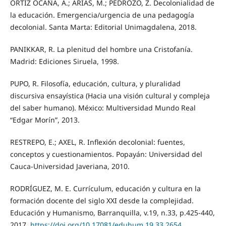
ORTIZ OCAÑA, A.; ARIAS, M.; PEDROZO, Z. Decolonialidad de
la educación. Emergencia/urgencia de una pedagogía
decolonial. Santa Marta: Editorial Unimagdalena, 2018.
PANIKKAR, R. La plenitud del hombre una Cristofanía.
Madrid: Ediciones Siruela, 1998.
PUPO, R. Filosofía, educación, cultura, y pluralidad
discursiva ensayística (Hacia una visión cultural y compleja
del saber humano). México: Multiversidad Mundo Real
“Edgar Morín”, 2013.
RESTREPO, E.; AXEL, R. Inflexión decolonial: fuentes,
conceptos y cuestionamientos. Popayán: Universidad del
Cauca-Universidad Javeriana, 2010.
RODRÍGUEZ, M. E. Currículum, educación y cultura en la
formación docente del siglo XXI desde la complejidad.
Educación y Humanismo, Barranquilla, v.19, n.33, p.425-440,
2017.
https://doi.org/10.17081/eduhum.19.33.2654