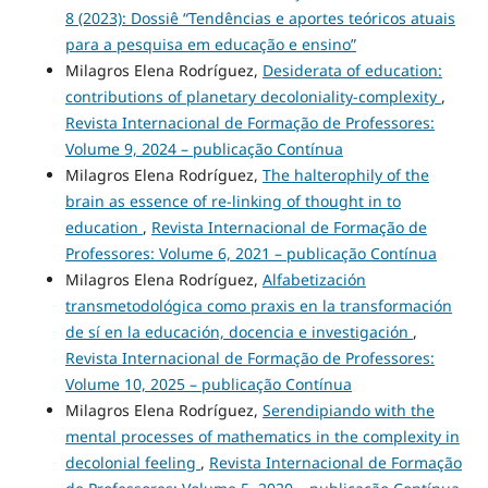
8 (2023): Dossiê “Tendências e aportes teóricos atuais
para a pesquisa em educação e ensino”
Milagros Elena Rodríguez,
Desiderata of education:
contributions of planetary decoloniality-complexity
,
Revista Internacional de Formação de Professores:
Volume 9, 2024 – publicação Contínua
Milagros Elena Rodríguez,
The halterophily of the
brain as essence of re-linking of thought in to
education
,
Revista Internacional de Formação de
Professores: Volume 6, 2021 – publicação Contínua
Milagros Elena Rodríguez,
Alfabetización
transmetodológica como praxis en la transformación
de sí en la educación, docencia e investigación
,
Revista Internacional de Formação de Professores:
Volume 10, 2025 – publicação Contínua
Milagros Elena Rodríguez,
Serendipiando with the
mental processes of mathematics in the complexity in
decolonial feeling
,
Revista Internacional de Formação