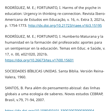
RODRÍGUEZ, M. E.; FORTUNATO, I. Harms of the psyche in
education: Urgency in thinking re-connection. Revista Ibero-
Americana de Estudos em Educação, v. 16, n. Extra 3, 2021a,
p. 1754-1773.
http://dx.doi.org/10.21723/riaee.v16i3.15195
RODRÍGUEZ, M. E.; FORTUNATO, I. Humberto Maturana y la
humanidad en la formación del profesorado: aportes para
un sentipensar en la educación. Temas em Educ. e Saúde, v.
17, n. 00, e021020, 2021b.
https://doi.org/10.26673/tes.v17i00.15601
SOCIEDADES BÍBLICAS UNIDAS. Santa Biblia. Versión Reina-
Valera, 1960.
SANTOS, B. Para além do pensamento abissal: das linhas
globais a uma ecologia de saberes. Novos estudos CEBRAP,
Brasil, v.79, 71-94, 2007.
https://dx.doi.org/10.1590/S0101-33002007000300004