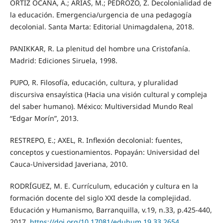
ORTIZ OCAÑA, A.; ARIAS, M.; PEDROZO, Z. Decolonialidad de
la educación. Emergencia/urgencia de una pedagogía
decolonial. Santa Marta: Editorial Unimagdalena, 2018.
PANIKKAR, R. La plenitud del hombre una Cristofanía.
Madrid: Ediciones Siruela, 1998.
PUPO, R. Filosofía, educación, cultura, y pluralidad
discursiva ensayística (Hacia una visión cultural y compleja
del saber humano). México: Multiversidad Mundo Real
“Edgar Morín”, 2013.
RESTREPO, E.; AXEL, R. Inflexión decolonial: fuentes,
conceptos y cuestionamientos. Popayán: Universidad del
Cauca-Universidad Javeriana, 2010.
RODRÍGUEZ, M. E. Currículum, educación y cultura en la
formación docente del siglo XXI desde la complejidad.
Educación y Humanismo, Barranquilla, v.19, n.33, p.425-440,
2017.
https://doi.org/10.17081/eduhum.19.33.2654