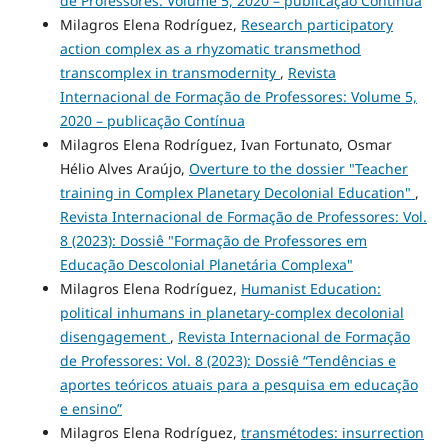
de Professores: Volume 5, 2020 – publicação Contínua
Milagros Elena Rodríguez,
Research participatory
action complex as a rhyzomatic transmethod
transcomplex in transmodernity
,
Revista
Internacional de Formação de Professores: Volume 5,
2020 – publicação Contínua
Milagros Elena Rodríguez, Ivan Fortunato, Osmar
Hélio Alves Araújo,
Overture to the dossier "Teacher
training in Complex Planetary Decolonial Education"
,
Revista Internacional de Formação de Professores: Vol.
8 (2023): Dossiê "Formação de Professores em
Educação Descolonial Planetária Complexa"
Milagros Elena Rodríguez,
Humanist Education:
political inhumans in planetary-complex decolonial
disengagement
,
Revista Internacional de Formação
de Professores: Vol. 8 (2023): Dossiê “Tendências e
aportes teóricos atuais para a pesquisa em educação
e ensino”
Milagros Elena Rodríguez,
transmétodes: insurrection