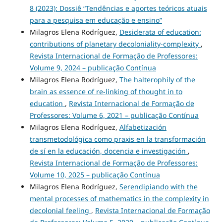
8 (2023): Dossiê “Tendências e aportes teóricos atuais
para a pesquisa em educação e ensino”
Milagros Elena Rodríguez,
Desiderata of education:
contributions of planetary decoloniality-complexity
,
Revista Internacional de Formação de Professores:
Volume 9, 2024 – publicação Contínua
Milagros Elena Rodríguez,
The halterophily of the
brain as essence of re-linking of thought in to
education
,
Revista Internacional de Formação de
Professores: Volume 6, 2021 – publicação Contínua
Milagros Elena Rodríguez,
Alfabetización
transmetodológica como praxis en la transformación
de sí en la educación, docencia e investigación
,
Revista Internacional de Formação de Professores:
Volume 10, 2025 – publicação Contínua
Milagros Elena Rodríguez,
Serendipiando with the
mental processes of mathematics in the complexity in
decolonial feeling
,
Revista Internacional de Formação