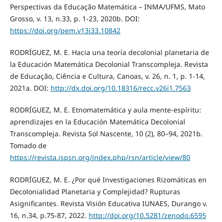
Perspectivas da Educação Matemática – INMA/UFMS, Mato
Grosso, v. 13, n.33, p. 1-23, 2020b. DOI:
https://doi.org/pem.v13i33.10842
RODRÍGUEZ, M. E. Hacia una teoría decolonial planetaria de
la Educación Matemática Decolonial Transcompleja. Revista
de Educação, Ciência e Cultura, Canoas, v. 26, n. 1, p. 1-14,
2021a. DOI:
http://dx.doi.org/10.18316/recc.v26i1.7563
RODRÍGUEZ, M. E. Etnomatemática y aula mente-espíritu:
aprendizajes en la Educación Matemática Decolonial
Transcompleja. Revista Sol Nascente, 10 (2), 80–94, 2021b.
Tomado de
https://revista.ispsn.org/index.php/rsn/article/view/80
RODRÍGUEZ, M. E. ¿Por qué Investigaciones Rizomáticas en
Decolonialidad Planetaria y Complejidad? Rupturas
Asignificantes. Revista Visión Educativa IUNAES, Durango v.
16, n.34, p.75-87, 2022.
http://doi.org/10.5281/zenodo.6595