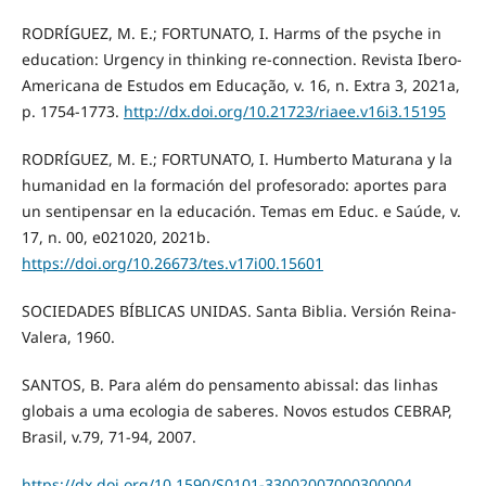
RODRÍGUEZ, M. E.; FORTUNATO, I. Harms of the psyche in
education: Urgency in thinking re-connection. Revista Ibero-
Americana de Estudos em Educação, v. 16, n. Extra 3, 2021a,
p. 1754-1773.
http://dx.doi.org/10.21723/riaee.v16i3.15195
RODRÍGUEZ, M. E.; FORTUNATO, I. Humberto Maturana y la
humanidad en la formación del profesorado: aportes para
un sentipensar en la educación. Temas em Educ. e Saúde, v.
17, n. 00, e021020, 2021b.
https://doi.org/10.26673/tes.v17i00.15601
SOCIEDADES BÍBLICAS UNIDAS. Santa Biblia. Versión Reina-
Valera, 1960.
SANTOS, B. Para além do pensamento abissal: das linhas
globais a uma ecologia de saberes. Novos estudos CEBRAP,
Brasil, v.79, 71-94, 2007.
https://dx.doi.org/10.1590/S0101-33002007000300004