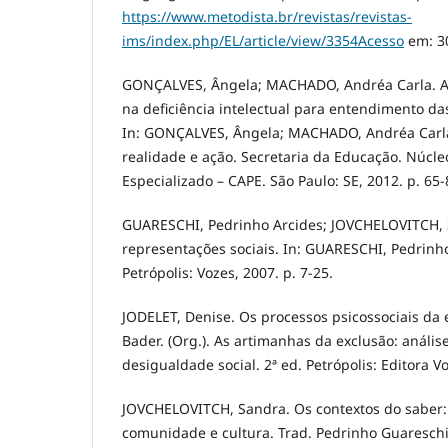
https://www.metodista.br/revistas/revistas-
ims/index.php/EL/article/view/3354Acesso
em: 30
GONÇALVES, Ângela; MACHADO, Andréa Carla. A
na deficiência intelectual para entendimento das
In: GONÇALVES, Ângela; MACHADO, Andréa Carla. 
realidade e ação. Secretaria da Educação. Núcl
Especializado – CAPE. São Paulo: SE, 2012. p. 65-
GUARESCHI, Pedrinho Arcides; JOVCHELOVITCH, 
representações sociais. In: GUARESCHI, Pedrinho 
Petrópolis: Vozes, 2007. p. 7-25.
JODELET, Denise. Os processos psicossociais da 
Bader. (Org.). As artimanhas da exclusão: análise
desigualdade social. 2ª ed. Petrópolis: Editora Vo
JOVCHELOVITCH, Sandra. Os contextos do saber:
comunidade e cultura. Trad. Pedrinho Guareschi. 