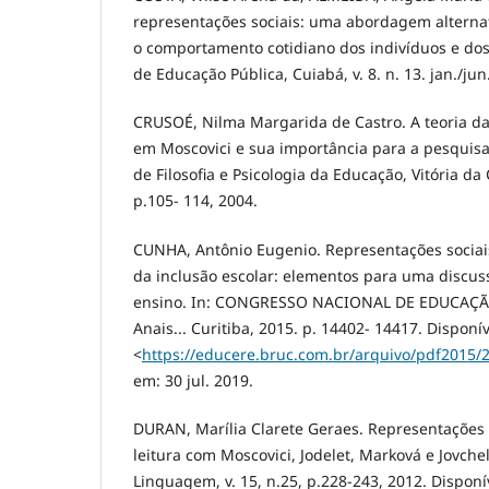
representações sociais: uma abordagem alterna
o comportamento cotidiano dos indivíduos e dos 
de Educação Pública, Cuiabá, v. 8. n. 13. jan./jun
CRUSOÉ, Nilma Margarida de Castro. A teoria da
em Moscovici e sua importância para a pesquis
de Filosofia e Psicologia da Educação, Vitória da 
p.105- 114, 2004.
CUNHA, Antônio Eugenio. Representações sociai
da inclusão escolar: elementos para uma discus
ensino. In: CONGRESSO NACIONAL DE EDUCAÇÃO, 
Anais... Curitiba, 2015. p. 14402- 14417. Disponí
<
https://educere.bruc.com.br/arquivo/pdf2015/
em: 30 jul. 2019.
DURAN, Marília Clarete Geraes. Representações 
leitura com Moscovici, Jodelet, Marková e Jovche
Linguagem, v. 15, n.25, p.228-243, 2012. Disponí