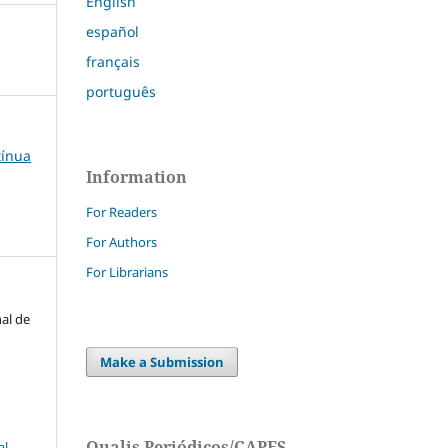
English
español
français
português
tínua
Information
For Readers
For Authors
For Librarians
nal de
Make a Submission
Qualis Periódicos/CAPES
l-