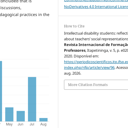
concluded that is
NoDerivatives 4.0 International Licen
iscussions,
dagogical practices in the
How to Cite
Intellectual disability students: reflec
about teachers’ social representations
Revista Internacional de Formaçã
Professores
, Itapetininga, v. 5, p. e0
2020. Disponível em:
https://periodicoscientificos.itp.ifsp.e
index.php/rifp/article/view/96
. Acesso
aug. 2026.
More Citation Formats