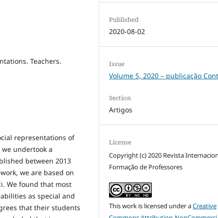
Published
2020-08-02
entations. Teachers.
Issue
Volume 5, 2020 – publicação Con
Section
Artigos
cial representations of
License
e, we undertook a
Copyright (c) 2020 Revista Internacio
published between 2013
Formação de Professores
ework, we are based on
ci. We found that most
abilities as special and
This work is licensed under a
Creative
agrees that their students
Commons Attribution-NonCommercia