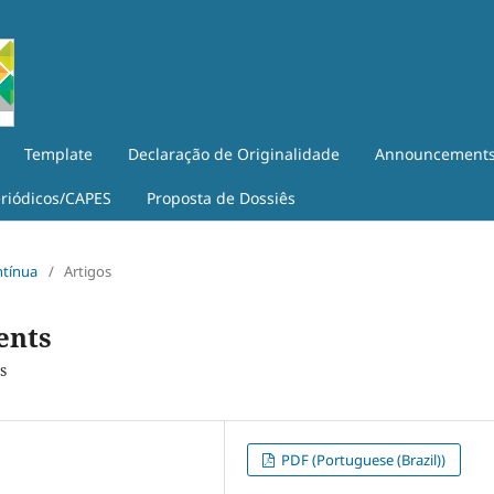
Template
Declaração de Originalidade
Announcement
eriódicos/CAPES
Proposta de Dossiês
ntínua
/
Artigos
dents
s
PDF (Portuguese (Brazil))