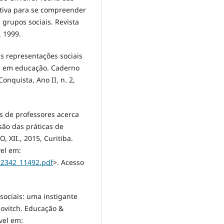
tiva para se compreender
grupos sociais. Revista
. 1999.
s representações sociais
a em educação. Caderno
Conquista, Ano II, n. 2,
s de professores acerca
são das práticas de
XII., 2015, Curitiba.
vel em:
22342_11492.pdf
>. Acesso
sociais: uma instigante
lovitch. Educação &
vel em: