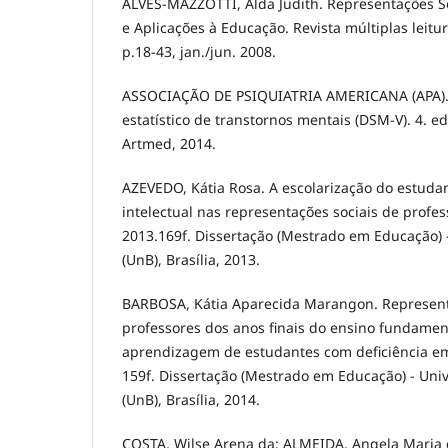
ALVES-MAZZOTTI, Alda Judith. Representações So
e Aplicações à Educação. Revista múltiplas leitura
p.18-43, jan./jun. 2008.
ASSOCIAÇÃO DE PSIQUIATRIA AMERICANA (APA). 
estatístico de transtornos mentais (DSM-V). 4. ed.
Artmed, 2014.
AZEVEDO, Kátia Rosa. A escolarização do estuda
intelectual nas representações sociais de profe
2013.169f. Dissertação (Mestrado em Educação) -
(UnB), Brasília, 2013.
BARBOSA, Kátia Aparecida Marangon. Represent
professores dos anos finais do ensino fundamen
aprendizagem de estudantes com deficiência em 
159f. Dissertação (Mestrado em Educação) - Univ
(UnB), Brasília, 2014.
COSTA, Wilse Arena da; ALMEIDA, Angela Maria d