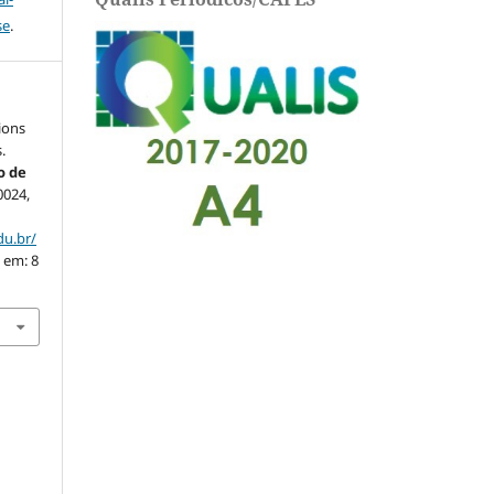
se
.
tions
.
o de
20024,
du.br/
 em: 8