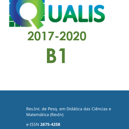
Rev.Int. de Pesq. em Didática das Ciências e
Matemática (RevIn)
e-ISSN
2675-4258