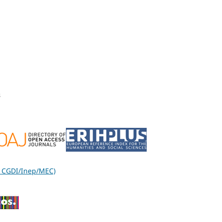
s
l, CGDI/Inep/MEC)