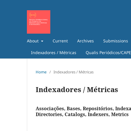
About
Current
Archives
Submissions
Indexadores / Métricas
Qualis Periódicos/CAP
Home
/
Indexadores / Métricas
Indexadores / Métricas
Associações, Bases, Repositórios, Indexa
Directories, Catalogs, Indexers, Metrics