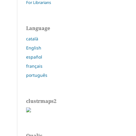
For Librarians
Language
català
English
español
français
português
clustrmaps2
Qualis