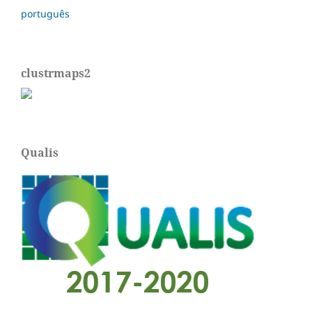
português
clustrmaps2
Qualis